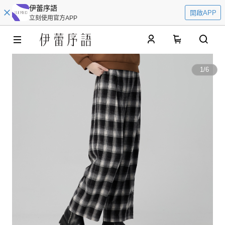
伊蕾序語
開啟APP
立刻使用官方APP
0
1
/
6