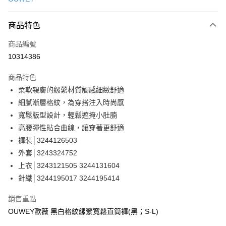
信用卡分期付款
3 期 0 利率 每期
NT$393
21家銀行
商品特色
合作金庫商業銀行
第一商業銀行
超商取貨付款
商品編號
華南商業銀行
彰化商業銀行
10314386
LINE Pay
上海商業儲蓄銀行
台北富邦商業銀行
國泰世華商業銀行
兆豐國際商業銀行
商品特色
Apple Pay
臺灣中小企業銀行
台中商業銀行
柔軟親膚的縲縈材質觸感細緻舒適
匯豐（台灣）商業銀行
華泰商業銀行
街口支付
細膩漸層格紋，為穿搭注入時尚感
聯邦商業銀行
遠東國際商業銀行
元大商業銀行
永豐商業銀行
寬鬆版型設計，輕鬆遮掩小肚腩
悠遊付
玉山商業銀行
星展（台灣）商業銀行
高腰彈性貼合曲線，讓穿著更舒適
台新國際商業銀行
中國信託商業銀行
全盈+PAY
褲裝│3244126503
台灣樂天信用卡公司
外套│3243324752
大哥付你分期
上衣│3243121505 3244131604
相關說明
針織│3244195017 3244195414
【大哥付你分期使用說明】
AFTEE先享後付
1.本服務由台灣大哥大提供，台灣大哥大用戶可立即使用無須另外申請。
2.付款方式選擇「大哥付你分期」，訂單成立後會自動跳轉到大哥付的交易
相關說明
銷售重點
流程，驗證手機門號後，選擇欲分期的期數、繳款截止日，確認付款後即完
【關於「AFTEE先享後付」】
OUWEY歐薇 黑白格紋縲縈寬鬆直筒褲(黑；S-L)
成交易。
AFTEE先享後付是「在收到商品之後才付款」的支付方式。 讓您購物簡單
運送方式
3.實際核准額度、可分期數及費用金額請依後續交易確認頁面所載為準。