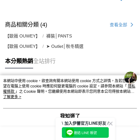
商品相關分類 (4)
查看全部
【歐薇 OUWEY】
褲裝│PANTS
【歐薇 OUWEY】
➤ Outlet│秋冬精選
本分類熱銷
全站排行
本網站中使用 cookie，欲查詢有關本網站使用 cookie 方式之詳情，及若您不希
熱門標籤
望在電腦上使用 cookie 時應如何變更電腦的 cookie 設定，請參閱本網站「
隱私
權條款
」之 Cookie 聲明。您繼續使用本網站即表示您同意本公司得按本網站使
用條款之 Cookie 聲明使用 cookie。
了解更多 >
我知道了
\ 加入伊蕾官方LINE好友 /
連結 LINE 帳號