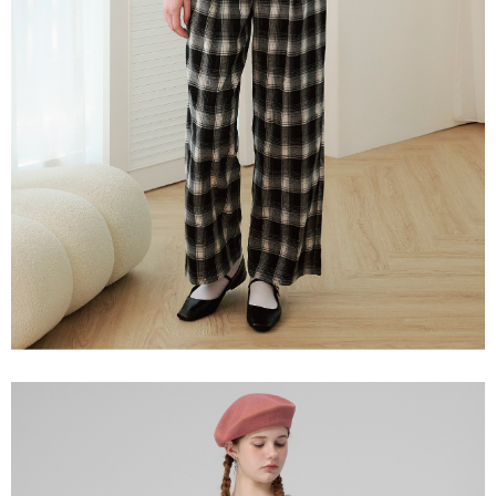
「AFTEE先享後付」，若未經同意申辦者引起之損失，本公司不負相關責
任。
宅配離島
４．使用「AFTEE先享後付」時，將依據個別帳號之用戶狀況，依本公司即
每筆NT$120，滿NT$2,500(含以上)免運費
時審查核予不同之上限額度；若仍有額度不足之情形，本公司將視審查結果
請求用戶進行身份認證。
付款後門市自取
５．嚴禁一人註冊多個帳號或使用他人資訊註冊。若發現惡意使用之情形，
恩沛科技股份有限公司將有權停止該用戶之使用額度並採取法律行動。
免運費
海外配送
查看運費