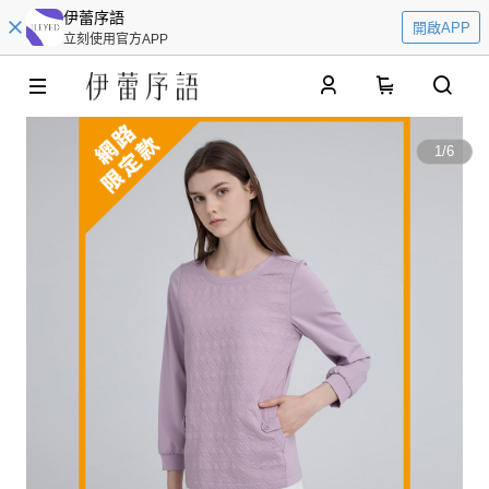
伊蕾序語
開啟APP
立刻使用官方APP
0
1
/
6