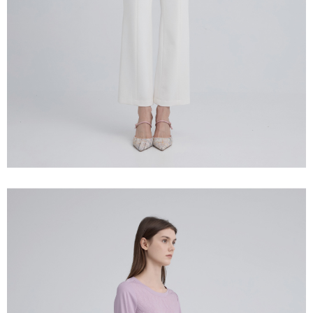
宅配離島
４．使用「AFTEE先享後付」時，將依據個別帳號之用戶狀況，依本公司即
每筆NT$120，滿NT$2,500(含以上)免運費
時審查核予不同之上限額度；若仍有額度不足之情形，本公司將視審查結果
請求用戶進行身份認證。
付款後門市自取
５．嚴禁一人註冊多個帳號或使用他人資訊註冊。若發現惡意使用之情形，
恩沛科技股份有限公司將有權停止該用戶之使用額度並採取法律行動。
免運費
海外配送
查看運費