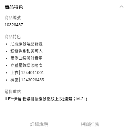
3 期 0 利率 每期
NT$493
21家銀行
商品特色
合作金庫商業銀行
第一商業銀行
超商取貨付款
商品編號
華南商業銀行
彰化商業銀行
10326487
LINE Pay
上海商業儲蓄銀行
台北富邦商業銀行
國泰世華商業銀行
兆豐國際商業銀行
商品特色
Apple Pay
臺灣中小企業銀行
台中商業銀行
尼龍縲縈混紡舒適
匯豐（台灣）商業銀行
華泰商業銀行
街口支付
粉紫色系甜美可人
聯邦商業銀行
遠東國際商業銀行
元大商業銀行
永豐商業銀行
兩側口袋設計實用
悠遊付
玉山商業銀行
星展（台灣）商業銀行
立體壓紋增添層次
台新國際商業銀行
中國信託商業銀行
全盈+PAY
上衣│1244011001
台灣樂天信用卡公司
褲裝│1243026435
大哥付你分期
相關說明
銷售重點
【大哥付你分期使用說明】
AFTEE先享後付
ILEY伊蕾 粉紫拼接縲縈壓紋上衣(淺紫；M-2L)
1.本服務由台灣大哥大提供，台灣大哥大用戶可立即使用無須另外申請。
2.付款方式選擇「大哥付你分期」，訂單成立後會自動跳轉到大哥付的交易
相關說明
流程，驗證手機門號後，選擇欲分期的期數、繳款截止日，確認付款後即完
【關於「AFTEE先享後付」】
成交易。
AFTEE先享後付是「在收到商品之後才付款」的支付方式。 讓您購物簡單
運送方式
3.實際核准額度、可分期數及費用金額請依後續交易確認頁面所載為準。
便利好安心！
詳細說明
相關推薦
4.訂單成立30分鐘內，如未前往確認交易或遇審核未通過，訂單將自動取
１．簡單：不需註冊會員、不需綁卡、不需儲值。