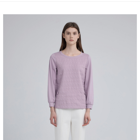
全家取貨付款
消。如遇「轉專審核」未通過狀況，表示未達大哥付你分期系統評分，恕無
２．便利：只要手機號碼，簡訊認證，即可結帳。
法說明評估內容。
每筆NT$120，滿NT$2,500(含以上)免運費
３．安心：先確認商品／服務後，再付款。
【繳款方式說明】
1.分期款項不併入電信帳單，「大哥付你分期」於每月結算日後寄送繳費提
付款後全家取貨
【「AFTEE先享後付」結帳流程】
醒簡訊。
１．於結帳方式選擇「AFTEE先享後付」後，將跳轉至「AFTEE先享後付」
每筆NT$120，滿NT$2,500(含以上)免運費
2.透過簡訊連結打開帳單後，可選擇「超商條碼／台灣大直營門市／銀行轉
結帳頁面，進行簡訊認證並確認金額後，即可完成結帳。
帳／街口支付／iPASS MONEY」等通路繳費。
２．訂單成立數日內，您將收到繳費通知簡訊。
萊爾富取貨付款
３．收到繳費通知簡訊後14天內，點擊此簡訊中的連結，可透過四大超商／
【注意事項】
每筆NT$120，滿NT$2,500(含以上)免運費
ATM／網路銀行／等多元方式進行付款，方視為交易完成。
1.本服務係由「台灣大哥大股份有限公司」（以下簡稱本公司）所提供，讓
※ 請注意：結帳手續完成當下不需立刻繳費，但若您需要取消訂單，請聯絡
用戶於交易時，得透過本服務購買商品或服務，並由商店將買賣／分期付款
付款後萊爾富取貨
購買商品的店家。未經商家同意取消之訂單仍視為有效，需透過AFTEE先享
買賣價金債權讓與本公司後，依約使用本公司帳單繳交帳款。
後付繳納相關費用。
每筆NT$120，滿NT$2,500(含以上)免運費
2.基於同意付款使用「大哥付你分期」之契約關係目的，商店將以您的個人
※ 交易是否成功請以「AFTEE先享後付 」之結帳頁面顯示為準，若有關於
資料（包含姓名、電話或地址）提供予台灣大哥大進項蒐集、處理及利用，
是否繳費成功／繳費後需取消欲退款等相關疑問，請聯繫「AFTEE先享後付
7-11取貨付款
由本公司與您本人進行分期帳單所需資料之確認、核對及更正。
客戶支援中心」
https://netprotections.freshdesk.com/support/home
3.完整用戶服務條款，請詳閱以下連結：
https://oppay.tw/userRule
每筆NT$120，滿NT$2,500(含以上)免運費
【注意事項】
１．透過由恩沛科技股份有限公司提供之「AFTEE先享後付」服務完成之交
付款後7-11取貨
易，需依本服務之必要範圍內提供個人資料，並將交易相關給付款項請求債
每筆NT$120，滿NT$2,500(含以上)免運費
權轉讓予恩沛科技股份有限公司。
２．關於個人資料處理事宜，請瀏覽以下網址：
宅配
https://aftee.tw/terms/#terms3
３．未成年的使用者請事先徵得法定代理人或監護人之同意方可使用
每筆NT$120，滿NT$2,500(含以上)免運費
「AFTEE先享後付」，若未經同意申辦者引起之損失，本公司不負相關責
任。