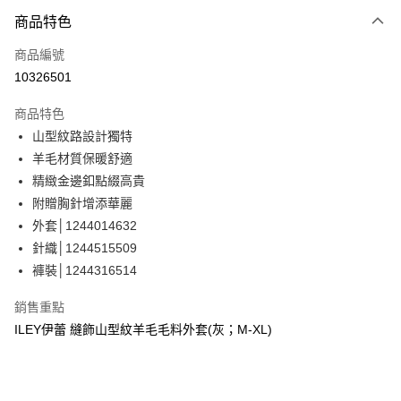
3 期 0 利率 每期
NT$993
21家銀行
商品特色
合作金庫商業銀行
第一商業銀行
超商取貨付款
商品編號
華南商業銀行
彰化商業銀行
10326501
LINE Pay
上海商業儲蓄銀行
台北富邦商業銀行
國泰世華商業銀行
兆豐國際商業銀行
商品特色
Apple Pay
臺灣中小企業銀行
台中商業銀行
山型紋路設計獨特
匯豐（台灣）商業銀行
華泰商業銀行
街口支付
羊毛材質保暖舒適
聯邦商業銀行
遠東國際商業銀行
元大商業銀行
永豐商業銀行
精緻金邊釦點綴高貴
悠遊付
玉山商業銀行
星展（台灣）商業銀行
附贈胸針增添華麗
台新國際商業銀行
中國信託商業銀行
全盈+PAY
外套│1244014632
台灣樂天信用卡公司
針織│1244515509
大哥付你分期
褲裝│1244316514
相關說明
【大哥付你分期使用說明】
AFTEE先享後付
銷售重點
1.本服務由台灣大哥大提供，台灣大哥大用戶可立即使用無須另外申請。
2.付款方式選擇「大哥付你分期」，訂單成立後會自動跳轉到大哥付的交易
相關說明
ILEY伊蕾 縫飾山型紋羊毛毛料外套(灰；M-XL)
流程，驗證手機門號後，選擇欲分期的期數、繳款截止日，確認付款後即完
【關於「AFTEE先享後付」】
成交易。
AFTEE先享後付是「在收到商品之後才付款」的支付方式。 讓您購物簡單
運送方式
3.實際核准額度、可分期數及費用金額請依後續交易確認頁面所載為準。
便利好安心！
4.訂單成立30分鐘內，如未前往確認交易或遇審核未通過，訂單將自動取
１．簡單：不需註冊會員、不需綁卡、不需儲值。