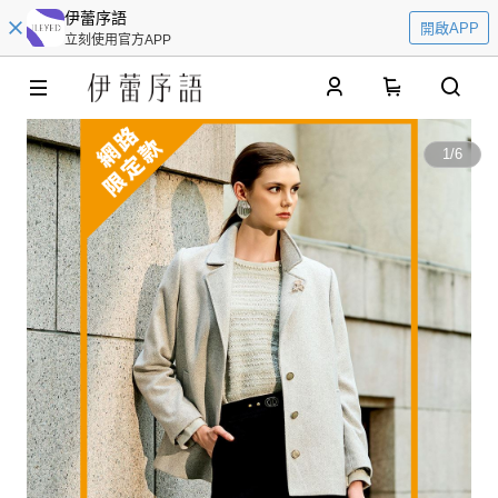
伊蕾序語
開啟APP
立刻使用官方APP
0
1
/
6