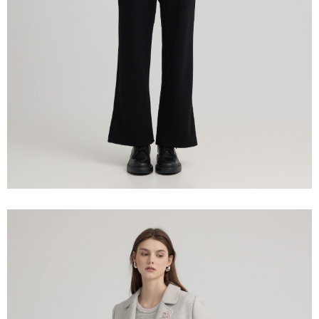
宅配離島
４．使用「AFTEE先享後付」時，將依據個別帳號之用戶狀況，依本公司即
每筆NT$120，滿NT$2,500(含以上)免運費
時審查核予不同之上限額度；若仍有額度不足之情形，本公司將視審查結果
請求用戶進行身份認證。
付款後門市自取
５．嚴禁一人註冊多個帳號或使用他人資訊註冊。若發現惡意使用之情形，
恩沛科技股份有限公司將有權停止該用戶之使用額度並採取法律行動。
免運費
海外配送
查看運費