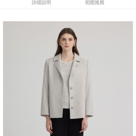
全家取貨付款
消。如遇「轉專審核」未通過狀況，表示未達大哥付你分期系統評分，恕無
詳細說明
相關推薦
２．便利：只要手機號碼，簡訊認證，即可結帳。
法說明評估內容。
每筆NT$120，滿NT$2,500(含以上)免運費
３．安心：先確認商品／服務後，再付款。
【繳款方式說明】
1.分期款項不併入電信帳單，「大哥付你分期」於每月結算日後寄送繳費提
付款後全家取貨
【「AFTEE先享後付」結帳流程】
醒簡訊。
１．於結帳方式選擇「AFTEE先享後付」後，將跳轉至「AFTEE先享後付」
每筆NT$120，滿NT$2,500(含以上)免運費
2.透過簡訊連結打開帳單後，可選擇「超商條碼／台灣大直營門市／銀行轉
結帳頁面，進行簡訊認證並確認金額後，即可完成結帳。
帳／街口支付／iPASS MONEY」等通路繳費。
２．訂單成立數日內，您將收到繳費通知簡訊。
萊爾富取貨付款
３．收到繳費通知簡訊後14天內，點擊此簡訊中的連結，可透過四大超商／
【注意事項】
每筆NT$120，滿NT$2,500(含以上)免運費
ATM／網路銀行／等多元方式進行付款，方視為交易完成。
1.本服務係由「台灣大哥大股份有限公司」（以下簡稱本公司）所提供，讓
※ 請注意：結帳手續完成當下不需立刻繳費，但若您需要取消訂單，請聯絡
用戶於交易時，得透過本服務購買商品或服務，並由商店將買賣／分期付款
付款後萊爾富取貨
購買商品的店家。未經商家同意取消之訂單仍視為有效，需透過AFTEE先享
買賣價金債權讓與本公司後，依約使用本公司帳單繳交帳款。
後付繳納相關費用。
每筆NT$120，滿NT$2,500(含以上)免運費
2.基於同意付款使用「大哥付你分期」之契約關係目的，商店將以您的個人
※ 交易是否成功請以「AFTEE先享後付 」之結帳頁面顯示為準，若有關於
資料（包含姓名、電話或地址）提供予台灣大哥大進項蒐集、處理及利用，
是否繳費成功／繳費後需取消欲退款等相關疑問，請聯繫「AFTEE先享後付
7-11取貨付款
由本公司與您本人進行分期帳單所需資料之確認、核對及更正。
客戶支援中心」
https://netprotections.freshdesk.com/support/home
3.完整用戶服務條款，請詳閱以下連結：
https://oppay.tw/userRule
每筆NT$120，滿NT$2,500(含以上)免運費
【注意事項】
１．透過由恩沛科技股份有限公司提供之「AFTEE先享後付」服務完成之交
付款後7-11取貨
易，需依本服務之必要範圍內提供個人資料，並將交易相關給付款項請求債
每筆NT$120，滿NT$2,500(含以上)免運費
權轉讓予恩沛科技股份有限公司。
２．關於個人資料處理事宜，請瀏覽以下網址：
宅配
https://aftee.tw/terms/#terms3
３．未成年的使用者請事先徵得法定代理人或監護人之同意方可使用
每筆NT$120，滿NT$2,500(含以上)免運費
「AFTEE先享後付」，若未經同意申辦者引起之損失，本公司不負相關責
任。