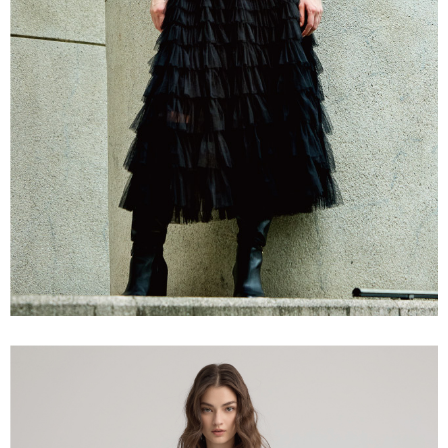
「AFTEE先享後付」，若未經同意申辦者引起之損失，本公司不負相關責
任。
宅配離島
４．使用「AFTEE先享後付」時，將依據個別帳號之用戶狀況，依本公司即
每筆NT$120，滿NT$2,500(含以上)免運費
時審查核予不同之上限額度；若仍有額度不足之情形，本公司將視審查結果
請求用戶進行身份認證。
付款後門市自取
５．嚴禁一人註冊多個帳號或使用他人資訊註冊。若發現惡意使用之情形，
恩沛科技股份有限公司將有權停止該用戶之使用額度並採取法律行動。
免運費
海外配送
查看運費