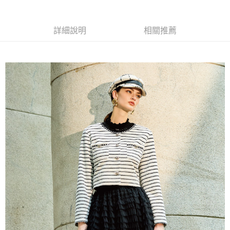
便利好安心！
4.訂單成立30分鐘內，如未前往確認交易或遇審核未通過，訂單將自動取
１．簡單：不需註冊會員、不需綁卡、不需儲值。
全家取貨付款
消。如遇「轉專審核」未通過狀況，表示未達大哥付你分期系統評分，恕無
２．便利：只要手機號碼，簡訊認證，即可結帳。
法說明評估內容。
每筆NT$120，滿NT$2,500(含以上)免運費
３．安心：先確認商品／服務後，再付款。
詳細說明
相關推薦
【繳款方式說明】
1.分期款項不併入電信帳單，「大哥付你分期」於每月結算日後寄送繳費提
付款後全家取貨
【「AFTEE先享後付」結帳流程】
醒簡訊。
１．於結帳方式選擇「AFTEE先享後付」後，將跳轉至「AFTEE先享後付」
每筆NT$120，滿NT$2,500(含以上)免運費
2.透過簡訊連結打開帳單後，可選擇「超商條碼／台灣大直營門市／銀行轉
結帳頁面，進行簡訊認證並確認金額後，即可完成結帳。
帳／街口支付／iPASS MONEY」等通路繳費。
２．訂單成立數日內，您將收到繳費通知簡訊。
萊爾富取貨付款
３．收到繳費通知簡訊後14天內，點擊此簡訊中的連結，可透過四大超商／
【注意事項】
每筆NT$120，滿NT$2,500(含以上)免運費
ATM／網路銀行／等多元方式進行付款，方視為交易完成。
1.本服務係由「台灣大哥大股份有限公司」（以下簡稱本公司）所提供，讓
※ 請注意：結帳手續完成當下不需立刻繳費，但若您需要取消訂單，請聯絡
用戶於交易時，得透過本服務購買商品或服務，並由商店將買賣／分期付款
付款後萊爾富取貨
購買商品的店家。未經商家同意取消之訂單仍視為有效，需透過AFTEE先享
買賣價金債權讓與本公司後，依約使用本公司帳單繳交帳款。
後付繳納相關費用。
每筆NT$120，滿NT$2,500(含以上)免運費
2.基於同意付款使用「大哥付你分期」之契約關係目的，商店將以您的個人
※ 交易是否成功請以「AFTEE先享後付 」之結帳頁面顯示為準，若有關於
資料（包含姓名、電話或地址）提供予台灣大哥大進項蒐集、處理及利用，
是否繳費成功／繳費後需取消欲退款等相關疑問，請聯繫「AFTEE先享後付
7-11取貨付款
由本公司與您本人進行分期帳單所需資料之確認、核對及更正。
客戶支援中心」
https://netprotections.freshdesk.com/support/home
3.完整用戶服務條款，請詳閱以下連結：
https://oppay.tw/userRule
每筆NT$120，滿NT$2,500(含以上)免運費
【注意事項】
１．透過由恩沛科技股份有限公司提供之「AFTEE先享後付」服務完成之交
付款後7-11取貨
易，需依本服務之必要範圍內提供個人資料，並將交易相關給付款項請求債
每筆NT$120，滿NT$2,500(含以上)免運費
權轉讓予恩沛科技股份有限公司。
２．關於個人資料處理事宜，請瀏覽以下網址：
宅配
https://aftee.tw/terms/#terms3
３．未成年的使用者請事先徵得法定代理人或監護人之同意方可使用
每筆NT$120，滿NT$2,500(含以上)免運費