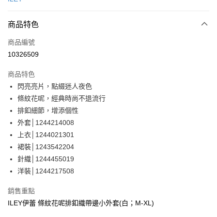
信用卡分期付款
3 期 0 利率 每期
NT$660
21家銀行
商品特色
合作金庫商業銀行
第一商業銀行
超商取貨付款
商品編號
華南商業銀行
彰化商業銀行
10326509
LINE Pay
上海商業儲蓄銀行
台北富邦商業銀行
國泰世華商業銀行
兆豐國際商業銀行
商品特色
Apple Pay
臺灣中小企業銀行
台中商業銀行
閃亮亮片，點綴迷人夜色
匯豐（台灣）商業銀行
華泰商業銀行
街口支付
條紋花呢，經典時尚不退流行
聯邦商業銀行
遠東國際商業銀行
元大商業銀行
永豐商業銀行
排釦細節，增添個性
悠遊付
玉山商業銀行
星展（台灣）商業銀行
外套│1244214008
台新國際商業銀行
中國信託商業銀行
全盈+PAY
上衣│1244021301
台灣樂天信用卡公司
裙裝│1243542204
大哥付你分期
針織│1244455019
相關說明
洋裝│1244217508
【大哥付你分期使用說明】
AFTEE先享後付
1.本服務由台灣大哥大提供，台灣大哥大用戶可立即使用無須另外申請。
2.付款方式選擇「大哥付你分期」，訂單成立後會自動跳轉到大哥付的交易
相關說明
銷售重點
流程，驗證手機門號後，選擇欲分期的期數、繳款截止日，確認付款後即完
【關於「AFTEE先享後付」】
ILEY伊蕾 條紋花呢排釦織帶邊小外套(白；M-XL)
成交易。
AFTEE先享後付是「在收到商品之後才付款」的支付方式。 讓您購物簡單
運送方式
3.實際核准額度、可分期數及費用金額請依後續交易確認頁面所載為準。