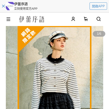
伊蕾序語
開啟APP
立刻使用官方APP
0
1
/
6