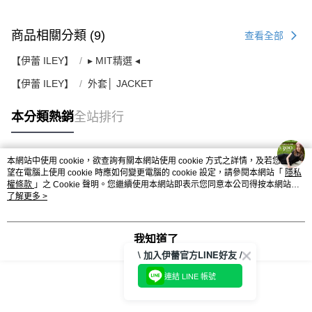
商品相關分類 (9)
查看全部
【伊蕾 ILEY】
▸ MIT精選 ◂
【伊蕾 ILEY】
外套│ JACKET
本分類熱銷
全站排行
本網站中使用 cookie，欲查詢有關本網站使用 cookie 方式之詳情，及若您不希
熱門標籤
望在電腦上使用 cookie 時應如何變更電腦的 cookie 設定，請參閱本網站「
隱私
權條款
」之 Cookie 聲明。您繼續使用本網站即表示您同意本公司得按本網站使
用條款之 Cookie 聲明使用 cookie。
了解更多 >
我知道了
\ 加入伊蕾官方LINE好友 /
連結 LINE 帳號