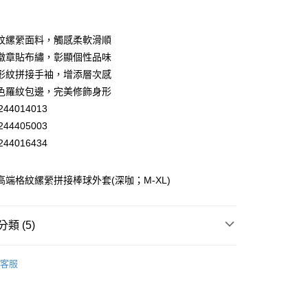
業銀行
彰化商業銀行
業儲蓄銀行
台北富邦商業銀行
華商業銀行
兆豐國際商業銀行
紋縲縈面料，觸感柔軟滑順
小企業銀行
台中商業銀行
徽章貼布繡，彰顯個性品味
台灣）商業銀行
華泰商業銀行
形紋拼接手袖，增添層次感
業銀行
遠東國際商業銀行
色羅紋包邊，完美修飾身形
業銀行
永豐商業銀行
44014013
業銀行
星展（台灣）商業銀行
際商業銀行
中國信託商業銀行
44405003
天信用卡公司
44016434
分期
蕾 高端格紋縲縈拼接棒球外套(深咖；M-XL)
你分期使用說明】
享後付
由台灣大哥大提供，台灣大哥大用戶可立即使用無須另外申請。
式選擇「大哥付你分期」，訂單成立後會自動跳轉到大哥付的交易
證手機門號後，選擇欲分期的期數、繳款截止日，確認付款後即
FTEE先享後付」】
類 (5)
。
先享後付是「在收到商品之後才付款」的支付方式。 讓您購物簡單
准額度、可分期數及費用金額請依後續交易確認頁面所載為準。
心！
EY】
外套│ JACKET
立30分鐘內，如未前往確認交易或遇審核未通過，訂單將自動取
：不需註冊會員、不需綁卡、不需儲值。
客服
「轉專審核」未通過狀況，表示未達大哥付你分期系統評分，恕
：只要手機號碼，簡訊認證，即可結帳。
付款
EY】
➤ Outlet│秋冬精選
評估內容。
：先確認商品／服務後，再付款。
式說明】
20，滿NT$2,500(含以上)免運費
EY】
全部商品│ALL
項不併入電信帳單，「大哥付你分期」於每月結算日後寄送繳費提
EE先享後付」結帳流程】