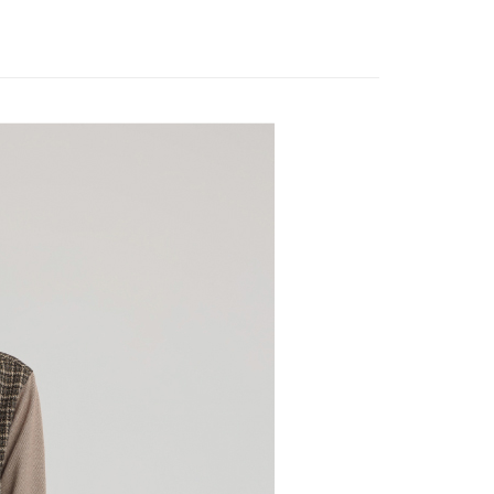
家取貨
方式選擇「AFTEE先享後付」後，將跳轉至「AFTEE先享後
訊連結打開帳單後，可選擇「超商條碼／台灣大直營門市／銀行轉
頁面，進行簡訊認證並確認金額後，即可完成結帳。
20，滿NT$2,500(含以上)免運費
付／iPASS MONEY」等通路繳費。
款
成立數日內，您將收到繳費通知簡訊。
費通知簡訊後14天內，點擊此簡訊中的連結，可透過四大超商
貨付款
項】
網路銀行／等多元方式進行付款，方視為交易完成。
係由「台灣大哥大股份有限公司」（以下簡稱本公司）所提供，讓
20，滿NT$2,500(含以上)免運費
：結帳手續完成當下不需立刻繳費，但若您需要取消訂單，請聯
易時，得透過本服務購買商品或服務，並由商店將買賣／分期付
的店家。未經商家同意取消之訂單仍視為有效，需透過AFTEE
金債權讓與本公司後，依約使用本公司帳單繳交帳款。
繳納相關費用。
爾富取貨
意付款使用「大哥付你分期」之契約關係目的，商店將以您的個人
否成功請以「AFTEE先享後付 」之結帳頁面顯示為準，若有關於
20，滿NT$2,500(含以上)免運費
含姓名、電話或地址）提供予台灣大哥大進項蒐集、處理及利
功／繳費後需取消欲退款等相關疑問，請聯繫「AFTEE先享後
公司與您本人進行分期帳單所需資料之確認、核對及更正。
援中心」
https://netprotections.freshdesk.com/support/home
付款
戶服務條款，請詳閱以下連結：
https://oppay.tw/userRule
項】
20，滿NT$2,500(含以上)免運費
恩沛科技股份有限公司提供之「AFTEE先享後付」服務完成之
依本服務之必要範圍內提供個人資料，並將交易相關給付款項請
1取貨
讓予恩沛科技股份有限公司。
20，滿NT$2,500(含以上)免運費
個人資料處理事宜，請瀏覽以下網址：
ee.tw/terms/#terms3
年的使用者請事先徵得法定代理人或監護人之同意方可使用
E先享後付」，若未經同意申辦者引起之損失，本公司不負相關責
20，滿NT$2,500(含以上)免運費
AFTEE先享後付」時，將依據個別帳號之用戶狀況，依本公司
核予不同之上限額度；若仍有額度不足之情形，本公司將視審查
20，滿NT$2,500(含以上)免運費
用戶進行身份認證。
一人註冊多個帳號或使用他人資訊註冊。若發現惡意使用之情