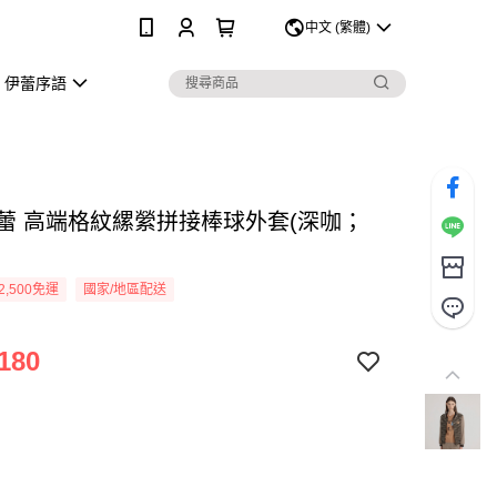
0
中文 (繁體)
伊蕾序語
Y伊蕾 高端格紋縲縈拼接棒球外套(深咖；
2,500免運
國家/地區配送
180