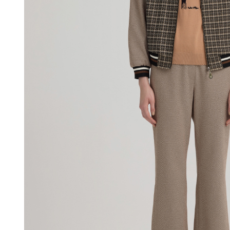
付款後門
形，恩沛
動。
免運費
海外配送