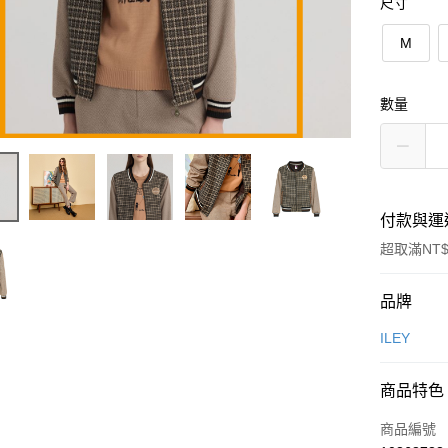
尺寸
M
數量
付款與運
超取滿NT$
付款方式
品牌
信用卡一
ILEY
信用卡分
商品特色
3 期 
商品編號
合作金
超商取貨