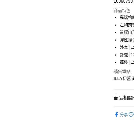
10368733
華南商
LINE Pay
上海商
商品特色
國泰世
高端格
Apple Pay
臺灣中
左胸前
匯豐（
街口支付
質感山
聯邦商
彈性撞
元大商
悠遊付
外套│12
玉山商
台新國
全盈+PAY
針織│12
台灣樂
褲裝│12
大哥付你
銷售重點
相關說明
ILEY伊
【大哥付
AFTEE先
1.本服務
2.付款方
相關說明
流程，驗
【關於「A
商品相關分
完成交易
AFTEE
3.實際核
便利好安
運送方式
【伊蕾 IL
4.訂單成
１．簡單
分享
消。如遇
２．便利
全家取貨
【伊蕾 IL
無法說明
３．安心
【繳款方
每筆NT$1
【伊蕾 IL
1.分期款
【「AFT