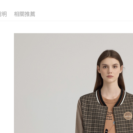
醒簡訊。
付款後全
１．於結帳
活動專區
2.透過簡
付」結帳
每筆NT$1
說明
相關推薦
帳／街口支
網路限定
２．訂單
３．收到繳
萊爾富取
【注意事
／ATM／
1.本服務
每筆NT$1
※ 請注意
用戶於交
絡購買商品
款買賣價
先享後付
付款後萊
2.基於同
※ 交易是
每筆NT$1
資料（包
是否繳費成
用，由本
付客戶支
7-11取貨
3.完整用
【注意事
每筆NT$1
１．透過由
交易，需
付款後7-1
求債權轉
每筆NT$1
２．關於
https://aft
宅配
３．未成
「AFTE
每筆NT$1
任。
４．使用「
宅配離島
即時審查
每筆NT$1
結果請求
５．嚴禁