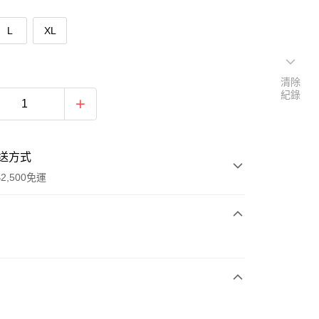
L
XL
清除
紀錄
送方式
2,500免運
次付款
期付款
0 利率 每期
NT$726
21家銀行
庫商業銀行
第一商業銀行
付款