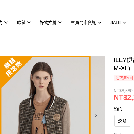
力
歐薇
好物推薦
會員門市資訊
SALE
ILE
M-XL)
超取滿NT$
NT$8,580
NT$2,
顏色
深咖