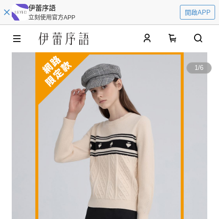
伊蕾序語
開啟APP
立刻使用官方APP
0
1
/
6