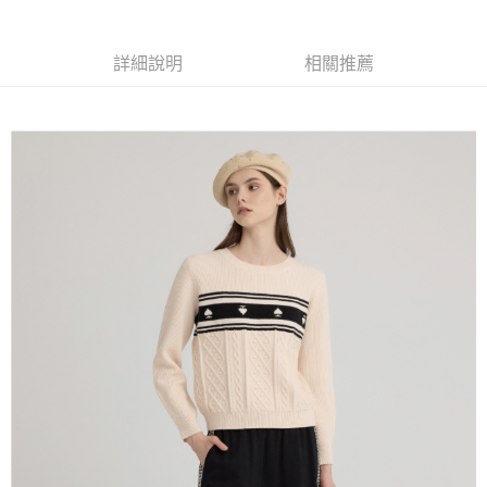
全家取貨付款
消。如遇「轉專審核」未通過狀況，表示未達大哥付你分期系統評分，恕無
２．便利：只要手機號碼，簡訊認證，即可結帳。
法說明評估內容。
每筆NT$120，滿NT$2,500(含以上)免運費
３．安心：先確認商品／服務後，再付款。
【繳款方式說明】
詳細說明
相關推薦
1.分期款項不併入電信帳單，「大哥付你分期」於每月結算日後寄送繳費提
付款後全家取貨
【「AFTEE先享後付」結帳流程】
醒簡訊。
１．於結帳方式選擇「AFTEE先享後付」後，將跳轉至「AFTEE先享後付」
每筆NT$120，滿NT$2,500(含以上)免運費
2.透過簡訊連結打開帳單後，可選擇「超商條碼／台灣大直營門市／銀行轉
結帳頁面，進行簡訊認證並確認金額後，即可完成結帳。
帳／街口支付／iPASS MONEY」等通路繳費。
２．訂單成立數日內，您將收到繳費通知簡訊。
萊爾富取貨付款
３．收到繳費通知簡訊後14天內，點擊此簡訊中的連結，可透過四大超商／
【注意事項】
每筆NT$120，滿NT$2,500(含以上)免運費
ATM／網路銀行／等多元方式進行付款，方視為交易完成。
1.本服務係由「台灣大哥大股份有限公司」（以下簡稱本公司）所提供，讓
※ 請注意：結帳手續完成當下不需立刻繳費，但若您需要取消訂單，請聯絡
用戶於交易時，得透過本服務購買商品或服務，並由商店將買賣／分期付款
付款後萊爾富取貨
購買商品的店家。未經商家同意取消之訂單仍視為有效，需透過AFTEE先享
買賣價金債權讓與本公司後，依約使用本公司帳單繳交帳款。
後付繳納相關費用。
每筆NT$120，滿NT$2,500(含以上)免運費
2.基於同意付款使用「大哥付你分期」之契約關係目的，商店將以您的個人
※ 交易是否成功請以「AFTEE先享後付 」之結帳頁面顯示為準，若有關於
資料（包含姓名、電話或地址）提供予台灣大哥大進項蒐集、處理及利用，
是否繳費成功／繳費後需取消欲退款等相關疑問，請聯繫「AFTEE先享後付
7-11取貨付款
由本公司與您本人進行分期帳單所需資料之確認、核對及更正。
客戶支援中心」
https://netprotections.freshdesk.com/support/home
3.完整用戶服務條款，請詳閱以下連結：
https://oppay.tw/userRule
每筆NT$120，滿NT$2,500(含以上)免運費
【注意事項】
１．透過由恩沛科技股份有限公司提供之「AFTEE先享後付」服務完成之交
付款後7-11取貨
易，需依本服務之必要範圍內提供個人資料，並將交易相關給付款項請求債
每筆NT$120，滿NT$2,500(含以上)免運費
權轉讓予恩沛科技股份有限公司。
２．關於個人資料處理事宜，請瀏覽以下網址：
宅配
https://aftee.tw/terms/#terms3
３．未成年的使用者請事先徵得法定代理人或監護人之同意方可使用
每筆NT$120，滿NT$2,500(含以上)免運費
「AFTEE先享後付」，若未經同意申辦者引起之損失，本公司不負相關責
任。