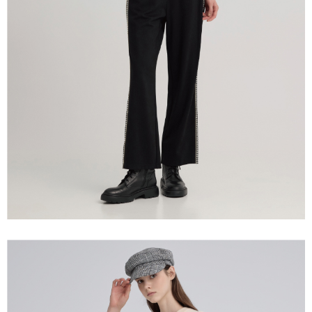
宅配離島
４．使用「AFTEE先享後付」時，將依據個別帳號之用戶狀況，依本公司即
每筆NT$120，滿NT$2,500(含以上)免運費
時審查核予不同之上限額度；若仍有額度不足之情形，本公司將視審查結果
請求用戶進行身份認證。
付款後門市自取
５．嚴禁一人註冊多個帳號或使用他人資訊註冊。若發現惡意使用之情形，
恩沛科技股份有限公司將有權停止該用戶之使用額度並採取法律行動。
免運費
海外配送
查看運費