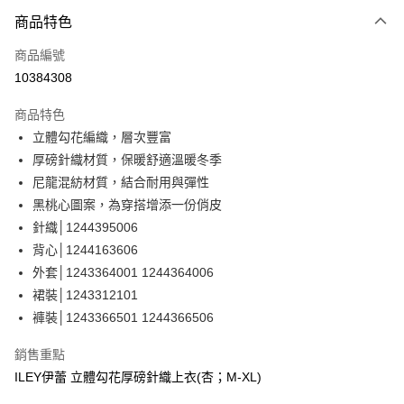
3 期 0 利率 每期
NT$493
21家銀行
商品特色
合作金庫商業銀行
第一商業銀行
超商取貨付款
商品編號
華南商業銀行
彰化商業銀行
10384308
LINE Pay
上海商業儲蓄銀行
台北富邦商業銀行
國泰世華商業銀行
兆豐國際商業銀行
商品特色
Apple Pay
臺灣中小企業銀行
台中商業銀行
立體勾花編織，層次豐富
匯豐（台灣）商業銀行
華泰商業銀行
街口支付
厚磅針織材質，保暖舒適溫暖冬季
聯邦商業銀行
遠東國際商業銀行
元大商業銀行
永豐商業銀行
尼龍混紡材質，結合耐用與彈性
悠遊付
玉山商業銀行
星展（台灣）商業銀行
黑桃心圖案，為穿搭增添一份俏皮
台新國際商業銀行
中國信託商業銀行
全盈+PAY
針織│1244395006
台灣樂天信用卡公司
背心│1244163606
大哥付你分期
外套│1243364001 1244364006
相關說明
裙裝│1243312101
【大哥付你分期使用說明】
AFTEE先享後付
1.本服務由台灣大哥大提供，台灣大哥大用戶可立即使用無須另外申請。
褲裝│1243366501 1244366506
2.付款方式選擇「大哥付你分期」，訂單成立後會自動跳轉到大哥付的交易
相關說明
流程，驗證手機門號後，選擇欲分期的期數、繳款截止日，確認付款後即完
【關於「AFTEE先享後付」】
銷售重點
成交易。
AFTEE先享後付是「在收到商品之後才付款」的支付方式。 讓您購物簡單
運送方式
ILEY伊蕾 立體勾花厚磅針織上衣(杏；M-XL)
3.實際核准額度、可分期數及費用金額請依後續交易確認頁面所載為準。
便利好安心！
4.訂單成立30分鐘內，如未前往確認交易或遇審核未通過，訂單將自動取
１．簡單：不需註冊會員、不需綁卡、不需儲值。