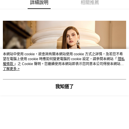
全家取貨付款
消。如遇「轉專審核」未通過狀況，表示未達大哥付你分期系統評分，恕無
詳細說明
相關推薦
２．便利：只要手機號碼，簡訊認證，即可結帳。
法說明評估內容。
每筆NT$120，滿NT$2,500(含以上)免運費
３．安心：先確認商品／服務後，再付款。
【繳款方式說明】
1.分期款項不併入電信帳單，「大哥付你分期」於每月結算日後寄送繳費提
付款後全家取貨
【「AFTEE先享後付」結帳流程】
醒簡訊。
１．於結帳方式選擇「AFTEE先享後付」後，將跳轉至「AFTEE先享後付」
每筆NT$120，滿NT$2,500(含以上)免運費
2.透過簡訊連結打開帳單後，可選擇「超商條碼／台灣大直營門市／銀行轉
結帳頁面，進行簡訊認證並確認金額後，即可完成結帳。
帳／街口支付／iPASS MONEY」等通路繳費。
２．訂單成立數日內，您將收到繳費通知簡訊。
萊爾富取貨付款
３．收到繳費通知簡訊後14天內，點擊此簡訊中的連結，可透過四大超商／
【注意事項】
每筆NT$120，滿NT$2,500(含以上)免運費
ATM／網路銀行／等多元方式進行付款，方視為交易完成。
1.本服務係由「台灣大哥大股份有限公司」（以下簡稱本公司）所提供，讓
※ 請注意：結帳手續完成當下不需立刻繳費，但若您需要取消訂單，請聯絡
用戶於交易時，得透過本服務購買商品或服務，並由商店將買賣／分期付款
本網站中使用 cookie，欲查詢有關本網站使用 cookie 方式之詳情，及若您不希
付款後萊爾富取貨
購買商品的店家。未經商家同意取消之訂單仍視為有效，需透過AFTEE先享
買賣價金債權讓與本公司後，依約使用本公司帳單繳交帳款。
望在電腦上使用 cookie 時應如何變更電腦的 cookie 設定，請參閱本網站「
隱私
後付繳納相關費用。
每筆NT$120，滿NT$2,500(含以上)免運費
2.基於同意付款使用「大哥付你分期」之契約關係目的，商店將以您的個人
權條款
」之 Cookie 聲明。您繼續使用本網站即表示您同意本公司得按本網站使
※ 交易是否成功請以「AFTEE先享後付 」之結帳頁面顯示為準，若有關於
用條款之 Cookie 聲明使用 cookie。
了解更多 >
資料（包含姓名、電話或地址）提供予台灣大哥大進項蒐集、處理及利用，
是否繳費成功／繳費後需取消欲退款等相關疑問，請聯繫「AFTEE先享後付
7-11取貨付款
由本公司與您本人進行分期帳單所需資料之確認、核對及更正。
客戶支援中心」
https://netprotections.freshdesk.com/support/home
3.完整用戶服務條款，請詳閱以下連結：
https://oppay.tw/userRule
每筆NT$120，滿NT$2,500(含以上)免運費
我知道了
【注意事項】
１．透過由恩沛科技股份有限公司提供之「AFTEE先享後付」服務完成之交
付款後7-11取貨
易，需依本服務之必要範圍內提供個人資料，並將交易相關給付款項請求債
每筆NT$120，滿NT$2,500(含以上)免運費
權轉讓予恩沛科技股份有限公司。
２．關於個人資料處理事宜，請瀏覽以下網址：
宅配
https://aftee.tw/terms/#terms3
３．未成年的使用者請事先徵得法定代理人或監護人之同意方可使用
每筆NT$120，滿NT$2,500(含以上)免運費
「AFTEE先享後付」，若未經同意申辦者引起之損失，本公司不負相關責
任。