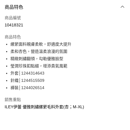
3 期 0 利率 每期
NT$1,293
21家銀行
商品特色
合作金庫商業銀行
第一商業銀行
超商取貨付款
商品編號
華南商業銀行
彰化商業銀行
10418321
LINE Pay
上海商業儲蓄銀行
台北富邦商業銀行
國泰世華商業銀行
兆豐國際商業銀行
商品特色
Apple Pay
臺灣中小企業銀行
台中商業銀行
縲縈面料親膚柔軟，舒適度大提升
匯豐（台灣）商業銀行
華泰商業銀行
街口支付
柔和杏色，營造溫柔浪漫的氛圍
聯邦商業銀行
遠東國際商業銀行
元大商業銀行
永豐商業銀行
精緻刺繡翻領，勾勒優雅臉型
悠遊付
玉山商業銀行
星展（台灣）商業銀行
瑩潤珍珠釦點綴，增添貴氣風範
台新國際商業銀行
中國信託商業銀行
全盈+PAY
外套│1244314643
台灣樂天信用卡公司
針織│1244515509
大哥付你分期
褲裝│1244026514
相關說明
【大哥付你分期使用說明】
AFTEE先享後付
銷售重點
1.本服務由台灣大哥大提供，台灣大哥大用戶可立即使用無須另外申請。
2.付款方式選擇「大哥付你分期」，訂單成立後會自動跳轉到大哥付的交易
相關說明
ILEY伊蕾 優雅刺繡縲縈毛料外套(杏；M-XL)
流程，驗證手機門號後，選擇欲分期的期數、繳款截止日，確認付款後即完
【關於「AFTEE先享後付」】
成交易。
AFTEE先享後付是「在收到商品之後才付款」的支付方式。 讓您購物簡單
運送方式
3.實際核准額度、可分期數及費用金額請依後續交易確認頁面所載為準。
便利好安心！
4.訂單成立30分鐘內，如未前往確認交易或遇審核未通過，訂單將自動取
１．簡單：不需註冊會員、不需綁卡、不需儲值。