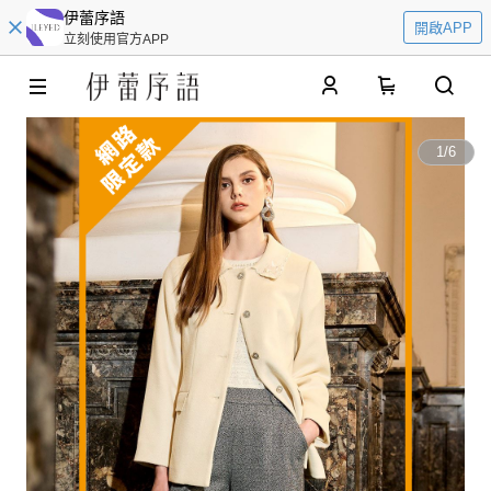
伊蕾序語
開啟APP
立刻使用官方APP
0
1
/
6