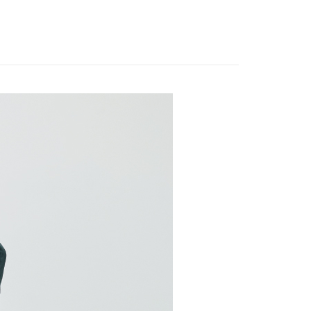
20，滿NT$2,500(含以上)免運費
WEY】
涼爽透氣降溫
項不併入電信帳單，「大哥付你分期」於每月結算日後寄送繳費提
EE先享後付」結帳流程】
家取貨
方式選擇「AFTEE先享後付」後，將跳轉至「AFTEE先享後
WEY】
➤ Outlet│春夏精選
訊連結打開帳單後，可選擇「超商條碼／台灣大直營門市／銀行轉
頁面，進行簡訊認證並確認金額後，即可完成結帳。
20，滿NT$2,500(含以上)免運費
付／iPASS MONEY」等通路繳費。
WEY】
薇甜職場女力
成立數日內，您將收到繳費通知簡訊。
費通知簡訊後14天內，點擊此簡訊中的連結，可透過四大超商
貨付款
WEY】
𝙎𝘼𝙇𝙀特降專區
項】
網路銀行／等多元方式進行付款，方視為交易完成。
係由「台灣大哥大股份有限公司」（以下簡稱本公司）所提供，讓
20，滿NT$2,500(含以上)免運費
：結帳手續完成當下不需立刻繳費，但若您需要取消訂單，請聯
WEY】
全部商品│ALL
易時，得透過本服務購買商品或服務，並由商店將買賣／分期付
的店家。未經商家同意取消之訂單仍視為有效，需透過AFTEE
金債權讓與本公司後，依約使用本公司帳單繳交帳款。
繳納相關費用。
爾富取貨
WEY】
𝙎𝘼𝙇𝙀│​洋裝
意付款使用「大哥付你分期」之契約關係目的，商店將以您的個人
否成功請以「AFTEE先享後付 」之結帳頁面顯示為準，若有關於
20，滿NT$2,500(含以上)免運費
含姓名、電話或地址）提供予台灣大哥大進項蒐集、處理及利
功／繳費後需取消欲退款等相關疑問，請聯繫「AFTEE先享後
公司與您本人進行分期帳單所需資料之確認、核對及更正。
援中心」
https://netprotections.freshdesk.com/support/home
付款
戶服務條款，請詳閱以下連結：
https://oppay.tw/userRule
項】
20，滿NT$2,500(含以上)免運費
恩沛科技股份有限公司提供之「AFTEE先享後付」服務完成之
依本服務之必要範圍內提供個人資料，並將交易相關給付款項請
1取貨
讓予恩沛科技股份有限公司。
20，滿NT$2,500(含以上)免運費
個人資料處理事宜，請瀏覽以下網址：
ee.tw/terms/#terms3
年的使用者請事先徵得法定代理人或監護人之同意方可使用
E先享後付」，若未經同意申辦者引起之損失，本公司不負相關責
20，滿NT$2,500(含以上)免運費
AFTEE先享後付」時，將依據個別帳號之用戶狀況，依本公司
核予不同之上限額度；若仍有額度不足之情形，本公司將視審查