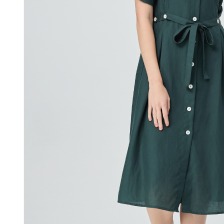
每筆NT$1
結果請求
５．嚴禁
付款後門
形，恩沛
動。
免運費
海外配送