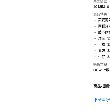
商品編號
合作金
超商取貨
10485310
華南商
LINE Pay
上海商
商品特色
國泰世
萊賽爾
Apple Pay
臺灣中
兩種穿
匯豐（
街口支付
貼心附
聯邦商
洋裝│32
元大商
悠遊付
上衣│32
玉山商
台新國
全盈+PAY
褲裝│32
台灣樂
牛仔│32
大哥付你
銷售重點
相關說明
OUWEY
【大哥付
AFTEE先
1.本服務
2.付款方
相關說明
流程，驗
【關於「A
商品相關分
完成交易
AFTEE
3.實際核
便利好安
運送方式
【歐薇 OU
4.訂單成
１．簡單
分享
消。如遇
２．便利
全家取貨
【歐薇 OU
無法說明
３．安心
【繳款方