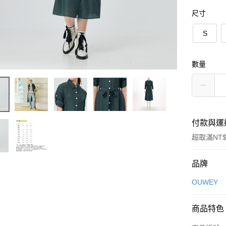
尺寸
S
數量
付款與運
超取滿NT$
付款方式
品牌
信用卡一
OUWEY
信用卡分
商品特色
3 期 