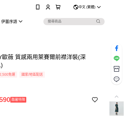
0
中文 (繁體)
伊蕾序語
EY歐薇 質感兩用萊賽爾前襟洋裝(深
)
2,500免運
國家/地區配送
590
酷暑特降