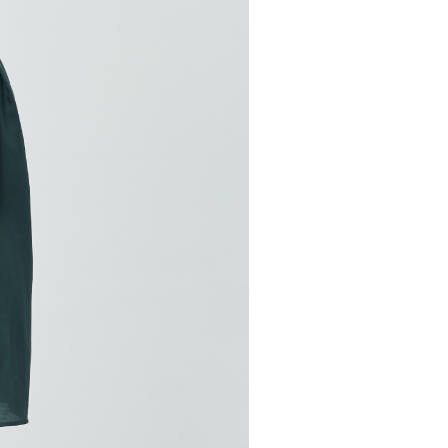
20，滿NT$2,500(含以上)免運費
用戶進行身份認證。
一人註冊多個帳號或使用他人資訊註冊。若發現惡意使用之情
市自取
科技股份有限公司將有權停止該用戶之使用額度並採取法律行
查看運費