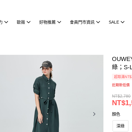
力
歐薇
好物推薦
會員門市資訊
SALE
OUW
綠；S-L
超取滿NT$
近期新低價
NT$2,780
NT$1,
顏色
深綠