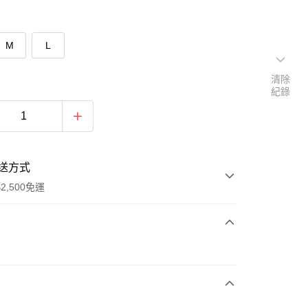
M
L
清除
紀錄
送方式
2,500免運
次付款
期付款
0 利率 每期
NT$596
21家銀行