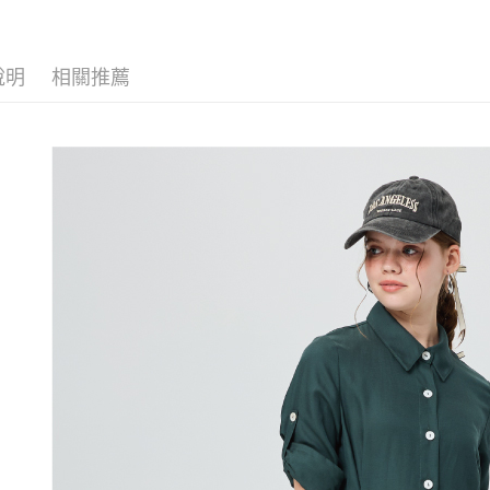
每筆NT$1
【歐薇 OU
1.分期款
【「AFT
醒簡訊。
付款後全
１．於結帳
【歐薇 OU
2.透過簡
付」結帳
每筆NT$1
說明
相關推薦
帳／街口支
【歐薇 OU
２．訂單
３．收到繳
萊爾富取
【歐薇 OU
【注意事
／ATM／
1.本服務
每筆NT$1
※ 請注意
【歐薇 OU
用戶於交
絡購買商品
款買賣價
先享後付
付款後萊
【歐薇 OU
2.基於同
※ 交易是
每筆NT$1
資料（包
是否繳費成
活動專區
用，由本
付客戶支
7-11取貨
3.完整用
【注意事
每筆NT$1
１．透過由
交易，需
付款後7-1
求債權轉
每筆NT$1
２．關於
https://aft
宅配
３．未成
「AFTE
每筆NT$1
任。
４．使用「
宅配離島
即時審查