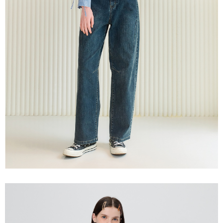
３．未成年的使用者請事先徵得法定代理人或監護人之同意方可使用
每筆NT$120，滿NT$2,500(含以上)免運費
「AFTEE先享後付」，若未經同意申辦者引起之損失，本公司不負相關責
任。
宅配離島
４．使用「AFTEE先享後付」時，將依據個別帳號之用戶狀況，依本公司即
每筆NT$120，滿NT$2,500(含以上)免運費
時審查核予不同之上限額度；若仍有額度不足之情形，本公司將視審查結果
請求用戶進行身份認證。
付款後門市自取
５．嚴禁一人註冊多個帳號或使用他人資訊註冊。若發現惡意使用之情形，
恩沛科技股份有限公司將有權停止該用戶之使用額度並採取法律行動。
免運費
海外配送
查看運費