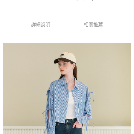
成交易。
AFTEE先享後付是「在收到商品之後才付款」的支付方式。 讓您購物簡單
運送方式
3.實際核准額度、可分期數及費用金額請依後續交易確認頁面所載為準。
便利好安心！
4.訂單成立30分鐘內，如未前往確認交易或遇審核未通過，訂單將自動取
１．簡單：不需註冊會員、不需綁卡、不需儲值。
全家取貨付款
消。如遇「轉專審核」未通過狀況，表示未達大哥付你分期系統評分，恕無
２．便利：只要手機號碼，簡訊認證，即可結帳。
法說明評估內容。
每筆NT$120，滿NT$2,500(含以上)免運費
３．安心：先確認商品／服務後，再付款。
詳細說明
相關推薦
【繳款方式說明】
1.分期款項不併入電信帳單，「大哥付你分期」於每月結算日後寄送繳費提
付款後全家取貨
【「AFTEE先享後付」結帳流程】
醒簡訊。
１．於結帳方式選擇「AFTEE先享後付」後，將跳轉至「AFTEE先享後付」
每筆NT$120，滿NT$2,500(含以上)免運費
2.透過簡訊連結打開帳單後，可選擇「超商條碼／台灣大直營門市／銀行轉
結帳頁面，進行簡訊認證並確認金額後，即可完成結帳。
帳／街口支付／iPASS MONEY」等通路繳費。
２．訂單成立數日內，您將收到繳費通知簡訊。
萊爾富取貨付款
３．收到繳費通知簡訊後14天內，點擊此簡訊中的連結，可透過四大超商／
【注意事項】
每筆NT$120，滿NT$2,500(含以上)免運費
ATM／網路銀行／等多元方式進行付款，方視為交易完成。
1.本服務係由「台灣大哥大股份有限公司」（以下簡稱本公司）所提供，讓
※ 請注意：結帳手續完成當下不需立刻繳費，但若您需要取消訂單，請聯絡
用戶於交易時，得透過本服務購買商品或服務，並由商店將買賣／分期付款
付款後萊爾富取貨
購買商品的店家。未經商家同意取消之訂單仍視為有效，需透過AFTEE先享
買賣價金債權讓與本公司後，依約使用本公司帳單繳交帳款。
後付繳納相關費用。
每筆NT$120，滿NT$2,500(含以上)免運費
2.基於同意付款使用「大哥付你分期」之契約關係目的，商店將以您的個人
※ 交易是否成功請以「AFTEE先享後付 」之結帳頁面顯示為準，若有關於
資料（包含姓名、電話或地址）提供予台灣大哥大進項蒐集、處理及利用，
是否繳費成功／繳費後需取消欲退款等相關疑問，請聯繫「AFTEE先享後付
7-11取貨付款
由本公司與您本人進行分期帳單所需資料之確認、核對及更正。
客戶支援中心」
https://netprotections.freshdesk.com/support/home
3.完整用戶服務條款，請詳閱以下連結：
https://oppay.tw/userRule
每筆NT$120，滿NT$2,500(含以上)免運費
【注意事項】
１．透過由恩沛科技股份有限公司提供之「AFTEE先享後付」服務完成之交
付款後7-11取貨
易，需依本服務之必要範圍內提供個人資料，並將交易相關給付款項請求債
每筆NT$120，滿NT$2,500(含以上)免運費
權轉讓予恩沛科技股份有限公司。
２．關於個人資料處理事宜，請瀏覽以下網址：
宅配
https://aftee.tw/terms/#terms3