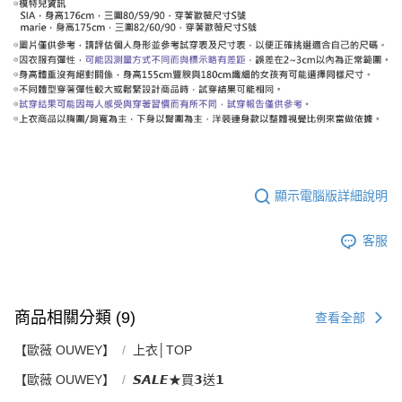
顯示電腦版詳細說明
客服
商品相關分類 (9)
查看全部
【歐薇 OUWEY】
上衣│TOP
【歐薇 OUWEY】
𝙎𝘼𝙇𝙀★買𝟯送𝟭