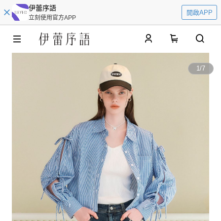
伊蕾序語
開啟APP
立刻使用官方APP
0
1
/
7