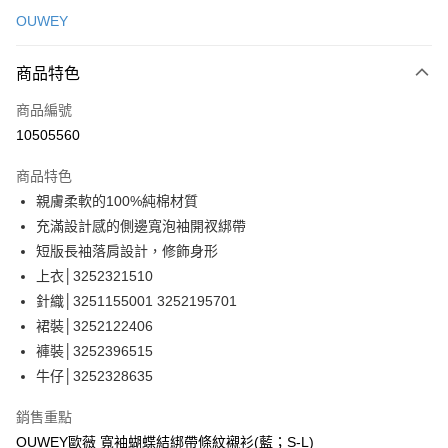
信用卡一次付款
OUWEY
信用卡分期付款
3 期 0 利率 每期
NT$363
21家銀行
商品特色
合作金庫商業銀行
第一商業銀行
超商取貨付款
商品編號
華南商業銀行
彰化商業銀行
10505560
LINE Pay
上海商業儲蓄銀行
台北富邦商業銀行
國泰世華商業銀行
兆豐國際商業銀行
商品特色
Apple Pay
臺灣中小企業銀行
台中商業銀行
親膚柔軟的100%純棉材質
匯豐（台灣）商業銀行
華泰商業銀行
街口支付
充滿設計感的側邊寬泡袖開衩綁帶
聯邦商業銀行
遠東國際商業銀行
元大商業銀行
永豐商業銀行
短版長袖落肩設計，修飾身形
悠遊付
玉山商業銀行
星展（台灣）商業銀行
上衣│3252321510
台新國際商業銀行
中國信託商業銀行
全盈+PAY
針織│3251155001 3252195701
台灣樂天信用卡公司
裙裝│3252122406
大哥付你分期
褲裝│3252396515
相關說明
牛仔│3252328635
【大哥付你分期使用說明】
AFTEE先享後付
1.本服務由台灣大哥大提供，台灣大哥大用戶可立即使用無須另外申請。
2.付款方式選擇「大哥付你分期」，訂單成立後會自動跳轉到大哥付的交易
相關說明
銷售重點
流程，驗證手機門號後，選擇欲分期的期數、繳款截止日，確認付款後即完
【關於「AFTEE先享後付」】
OUWEY歐薇 寬袖蝴蝶結綁帶條紋襯衫(藍；S-L)