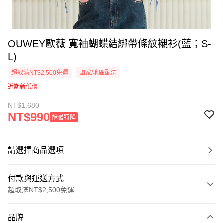
OUWEY歐薇 寬袖蝴蝶結綁帶條紋襯衫(藍；S-
L)
超取滿NT$2,500免運
國家/地區配送
近期新低價
NT$1,680
NT$990
酷暑特降
請選擇商品選項
付款與運送方式
超取滿NT$2,500免運
付款方式
品牌