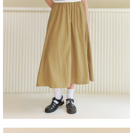
prapesanan atau produk yang mungkin mengambil masa yang lebih
NT$120/pesanan | Penghantaran percuma untuk pesanan
Selepas mengakses bil melalui pautan dalam SMS, anda boleh
lama untuk dihantar). Oleh itu, anda dikehendaki membuat pembayaran
menyelesaikan pembayaran anda melalui salah satu saluran berikut: kod
NT$2,500 atau lebih
kepada AFTEE dalam tempoh sama ada anda menerima pesanan.
bar kedai serbaneka, kedai runcit Taiwan Mobile, pemindahan bank,
JKOPay, atau iPASS MONEY.
付款後7-11取貨
Kedua, Sekatan Pembayaran
1. Jumlah yang diperakui untuk pengguna kali pertama boleh sehingga
NT$120/pesanan | Penghantaran percuma untuk pesanan
[Nota Penting]
NT$10,000. Amaun diperakui sebenar yang diluluskan akan berdasarkan
NT$2,500 atau lebih
keputusan pensijilan dan semakan oleh AFTEE.
Perkhidmatan ini disediakan oleh Taiwan Mobile Co., Ltd. (“Syarikat”),
2. Amaun perbelanjaan minimum mestilah lebih besar daripada NT$20.
yang membolehkan pelanggan membeli barangan atau perkhidmatan
宅配
3. Pada masa ini hanya tersedia untuk ahli Taiwan.
melalui perkhidmatan ini pada masa transaksi. Hasil daripada pembelian
NT$120/pesanan | Penghantaran percuma untuk pesanan
atau pembayaran ansuran akan dipindahkan oleh peniaga kepada
Ketiga, Syarat Perkhidmatan
Syarikat, dan pelanggan hendaklah membuat pembayaran mengikut
NT$2,500 atau lebih
Perkhidmatan AFTEE Beli Sekarang Bayar Kemudian disediakan oleh NP
perjanjian menggunakan sistem bil Syarikat.
Taiwan, Inc. dan AFTEE akan membuat bil kepada pengguna. AFTEE
宅配離島
akan menggunakan data peribadi yang dikumpul (termasuk nama
Untuk memenuhi hubungan kontrak yang terjalin melalui persetujuan
pembeli, no. telefon, nama penerima, no. telefon, alamat penerima) untuk
NT$120/pesanan | Penghantaran percuma untuk pesanan
penggunaan OP Pay Later, peniaga akan memberikan maklumat peribadi
penggunaan perkhidmatan. Sila rujuk kepada "Penyata Pengumpulan
NT$2,500 atau lebih
anda (termasuk nama, nombor telefon, atau alamat) kepada Syarikat bagi
Data Peribadi, Pemprosesan, Penggunaan"
tujuan pengumpulan, pemprosesan dan penggunaan data yang
(https://aftee.tw/privacypolicy/
) untuk maklumat lanjut.
diperlukan untuk pengebilan ansuran, termasuk pengesahan,
付款後門市自取
pengesahan semula dan pembetulan.
Jumlah yang diperakui untuk pengguna kali pertama yang lulus
Penghantaran percuma
kelulusan boleh sehingga NT$10,000. Jika pengguna tidak membuat
Untuk terma perkhidmatan penuh, sila rujuk pautan berikut:
pembayaran dalam tempoh tersebut, yuran pembayaran lewat sebanyak
海外配送
Kadar Penghantaran
https://oppay.tw/userRule
" target="_blank" class="link revert-
20% setahun akan dikenakan. Pengguna bawah umur dikehendaki
style">https://oppay.tw/userRule
mendapatkan kebenaran daripada ibu bapa atau penjaga yang sah