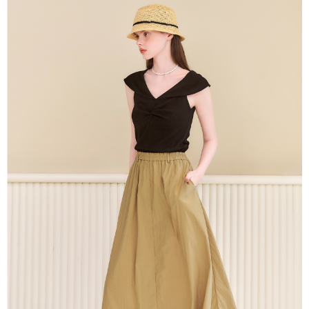
untuk menggunakan AFTEE.
【Panduan Penggunaan Pembayaran Ansuran Gogo】
1. Perkhidmatan ini disediakan oleh Taiwan Mobile, pengguna telefon
Sila hubungi NP Taiwan Inc. di
cs_tw@netprotections.co.jp
jika anda
mudah alih boleh segera menggunakan tanpa perlu memohon lagi.
mempunyai sebarang kebimbangan mengenai pemprosesan dan
(Hanya untuk nombor langganan peribadi, tidak terbuka untuk syarikat
penggunaan pada data peribadi. Jika anda tidak bersetuju dengan data
dan kad prabayar)
peribadi yang disenaraikan seperti di atas akan dikumpul dan digunakan
2. Pilihan kaedah pembayaran "Pembayaran Ansuran Gogo", selepas
oleh AFTEE, sila jangan gunakan perkhidmatan ini.
pesanan ditubuhkan, akan secara automatik dialihkan ke proses
transaksi Gogo, selepas pengesahan nombor telefon, pilih bilangan
ansuran yang diingini, tarikh akhir pembayaran, dan setelah
mengesahkan pembayaran, transaksi akan selesai.
3. Jumlah kelulusan sebenar, bilangan ansuran dan jumlah bayaran
adalah berdasarkan halaman pengesahan transaksi seterusnya.
4. Dalam masa 30 minit selepas pesanan ditubuhkan, jika tidak pergi
untuk mengesahkan transaksi atau jika tidak lulus semakan, pesanan
akan dibatalkan secara automatik. Jika terdapat situasi "pindah untuk
semakan khusus" yang tidak lulus, ini menunjukkan bahawa sistem
penilaian tidak mencukupi, tiada penjelasan mengenai kandungan
penilaian boleh diberikan.
【Penerangan Kaedah Pembayaran】
1. Pembayaran ansuran tidak digabungkan dalam bil telekomunikasi,
"Pembayaran Ansuran Gogo" akan menghantar SMS peringatan
pembayaran selepas tarikh penyelesaian bulanan.
2. Melalui pautan SMS untuk membuka bil, anda boleh memilih untuk