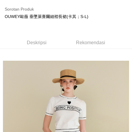
Deskripsi
Bank Komersial E.SUN
DBS Bank
pengguna Taiwan Mobile tanpa memerlukan permohonan tambahan.
Bank Antarabangsa
Bank CTBC
Pertama, Mengenai Perkhidmatan AFTEE Beli Sekarang Bayar Kemudian
Sorotan Produk
1. Dengan memilih AFTEE sebagai kaedah pembayaran, mesej
Taishin
Pilihan Penghantaran
Jika anda memilih OP Pay Later sebagai kaedah pembayaran, sistem
OUWEY歐薇 垂墜萊賽爾細褶長裙(卡其；S-L)
pengesahan AFTEE akan muncul.
Syarikat Kad Kredit
akan mengarahkan anda secara automatik ke proses transaksi OP Pay
2. Anda boleh meneruskan pembayaran selepas pengesahan SMS.
全家取貨付款
Rakuten Taiwan
Later selepas pesanan dibuat. Anda perlu mengesahkan nombor telefon
3. Tiada bayaran diperlukan apabila pesanan disahkan. Produk akan
NT$120/pesanan | Penghantaran percuma untuk pesanan
mudah alih anda, memilih bilangan ansuran, dan menetapkan tarikh
dihantar ke alamat yang ditetapkan.
akhir pembayaran. Transaksi akan dianggap selesai setelah pembayaran
NT$2,500 atau lebih
4. Setelah pesanan disahkan, anda akan menerima SMS pembayaran
disahkan.
Deskripsi
Rekomendasi
manakala ahli aplikasi akan menerima pemberitahuan tolak aplikasi
付款後全家取貨
AFTEE.
Had kredit yang diluluskan, tempoh ansuran yang tersedia, dan yuran
5. Tiada bayaran diperlukan apabila anda menerima produk. Sila buat
NT$120/pesanan | Penghantaran percuma untuk pesanan
yang dikenakan adalah tertakluk kepada maklumat yang dinyatakan
pembayaran di empat kedai serbaneka utama, ATM atau perbankan
pada halaman pengesahan transaksi seterusnya.
NT$2,500 atau lebih
dalam talian dengan SMS pembayaran atau pemberitahuan tolak aplikasi
AFTEE.
Jika transaksi tidak disahkan dalam masa 30 minit selepas pesanan
萊爾富取貨付款
dibuat, atau jika permohonan gagal dalam proses semakan, pesanan
Sila ambil perhatian bahawa tempoh pembayaran adalah 14 hari. Walau
NT$120/pesanan | Penghantaran percuma untuk pesanan
akan dibatalkan secara automatik. Jika permohonan gagal pada
bagaimanapun, bagi mereka yang telah memuat turun Aplikasi AFTEE
peringkat "semakan manual", ini bermakna kriteria pemarkahan sistem
NT$2,500 atau lebih
dan mendaftar sebagai ahli AFTEE boleh menikmati tempoh pembayaran
tidak dipenuhi; butiran penilaian khusus tidak akan didedahkan.
sehingga 45 hari.
付款後萊爾富取貨
[Arahan Pembayaran]
Tempoh pembayaran dikira dari masa kedai meminta pembayaran anda,
NT$120/pesanan | Penghantaran percuma untuk pesanan
ditambah dengan bilangan hari yang boleh dilanjutkan oleh AFTEE. Anda
Pembayaran ansuran melalui OP Pay Later akan dibilkan secara
NT$2,500 atau lebih
boleh melanjutkan tempoh pembayaran anda sebelum anda menerima
berasingan dan tidak termasuk dalam bil telekom anda. SMS peringatan
pesanan. Walau bagaimanapun, tiada jaminan bahawa anda boleh
pembayaran akan dihantar selepas kitaran bil bulanan.
7-11取貨付款
menerima pesanan anda semasa tempoh pembayaran (cth.: produk