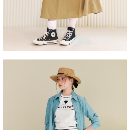
membayar melalui "Kod bar kedai serbaneka / Kedai rasmi Taiwan
Mobile / Pemindahan bank / Pembayaran J街口 / iPASS MONEY" dan
saluran lain.
【Nota Penting】
1. Perkhidmatan ini disediakan oleh "Taiwan Mobile Co., Ltd." untuk
membolehkan pengguna membeli produk atau perkhidmatan melalui
perkhidmatan ini semasa transaksi, dan kedai akan menyerahkan hak
tuntutan harga jual/beli ansuran kepada syarikat ini untuk membayar bil
menggunakan bil syarikat ini.
2. Berdasarkan tujuan kontrak persetujuan pembayaran menggunakan
"Pembayaran Ansuran Gogo", kedai akan memberikan maklumat peribadi
anda (termasuk nama, telefon atau alamat) kepada Taiwan Mobile untuk
pengumpulan, pemprosesan dan penggunaan, untuk pengesahan,
semakan dan pembetulan data yang diperlukan untuk bil ansuran oleh
Taiwan Mobile.
3. Sila baca syarat perkhidmatan pengguna secara lengkap melalui
pautan berikut: https://oppay.tw/userRule