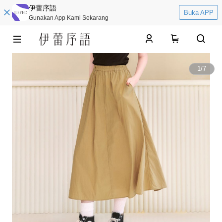
伊蕾序語
Buka APP
Gunakan App Kami Sekarang
0
1
/
7