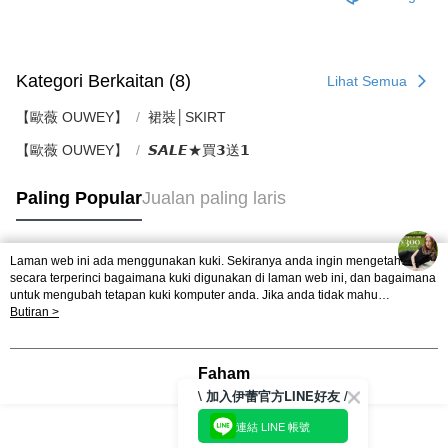
Kategori Berkaitan (8)
Lihat Semua
【歐薇 OUWEY】
裙裝│SKIRT
【歐薇 OUWEY】
𝙎𝘼𝙇𝙀★買𝟯送𝟭
Paling Popular
Jualan paling laris
Laman web ini ada menggunakan kuki. Sekiranya anda ingin mengetahui
Tag Popular
secara terperinci bagaimana kuki digunakan di laman web ini, dan bagaimana
untuk mengubah tetapan kuki komputer anda. Jika anda tidak mahu
menggunakan kuki di komputer anda, sila rujuk penerangan mengenai kuki.
Butiran >
Dasar Privasi
Laman web ini ada menggunakan kuki. Sekiranya anda ingin
mengetahui secara terperinci bagaimana kuki digunakan di laman web ini,
dan bagaimana untuk mengubah tetapan kuki komputer anda. Jika anda tidak
Faham
mahu menggunakan kuki di komputer anda, sila rujuk penerangan mengenai
\ 加入伊蕾官方LINE好友 /
kuki.
連結 LINE 帳號