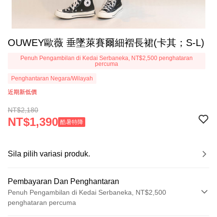
OUWEY歐薇 垂墜萊賽爾細褶長裙(卡其；S-L)
Penuh Pengambilan di Kedai Serbaneka, NT$2,500 penghataran
percuma
Penghantaran Negara/Wilayah
近期新低價
NT$2,180
NT$1,390
酷暑特降
Sila pilih variasi produk.
Pembayaran Dan Penghantaran
Penuh Pengambilan di Kedai Serbaneka, NT$2,500
penghataran percuma