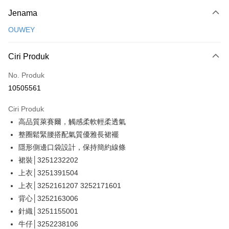
Kaedah Pembayaran
Jenama
Kad Kredit (Bayaran Penuh)
OUWEY
Ansuran Kad Kredit
3 ansuran pada kadar faedah 0,
NT$530
setiap ansuran
Ciri Produk
21 Bank
Taiwan Cooperative Bank
Bank Komersial Pertama
Pengambilan di Kedai Serbaneka
No. Produk
Hua Nan Commercial
Chang Hwa Commercial
10505561
LINE Pay
Bank
Bank
The Shanghai
Bank Komersial Taipei
Ciri Produk
Apple Pay
Commercial & Savings
Fubon
高品質萊賽爾，觸感柔軟輕柔透氣
Bank
JKOPAY
Bank Cathay United
Mega International
整圈鬆緊腰搭配氣質優雅長裙襬
Commercial Bank
Easy Wallet
隱形側邊口袋設計，保持簡約線條
Taiwan Business Bank
Taichung Commercial
裙裝│3251232202
Bank
Plus PAY
上衣│3251391504
HSBC Bank (Taiwan)
Hwatai Bank
OP Pay Later
上衣│3252161207 3252171601
Limited
Deskripsi
Union Bank of Taiwan
Far Eastern International
背心│3252163006
Bank
[Terma Penggunaan untuk OP Pay Later]
針織│3251155001
AFTEE
Yuanta Commercial Bank
Bank SinoPac
牛仔│3252238106
Perkhidmatan ini disediakan oleh Taiwan Mobile dan tersedia untuk