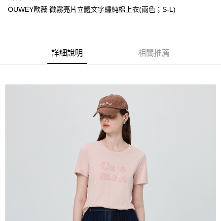
成交易。
AFTEE先享後付是「在收到商品之後才付款」的支付方式。 讓您購物簡單
運送方式
OUWEY歐薇 微霧亮片立體文字繡純棉上衣(兩色；S-L)
3.實際核准額度、可分期數及費用金額請依後續交易確認頁面所載為準。
便利好安心！
4.訂單成立30分鐘內，如未前往確認交易或遇審核未通過，訂單將自動取
１．簡單：不需註冊會員、不需綁卡、不需儲值。
全家取貨付款
消。如遇「轉專審核」未通過狀況，表示未達大哥付你分期系統評分，恕無
２．便利：只要手機號碼，簡訊認證，即可結帳。
法說明評估內容。
每筆NT$120，滿NT$2,500(含以上)免運費
３．安心：先確認商品／服務後，再付款。
【繳款方式說明】
詳細說明
相關推薦
1.分期款項不併入電信帳單，「大哥付你分期」於每月結算日後寄送繳費提
付款後全家取貨
【「AFTEE先享後付」結帳流程】
醒簡訊。
１．於結帳方式選擇「AFTEE先享後付」後，將跳轉至「AFTEE先享後付」
每筆NT$120，滿NT$2,500(含以上)免運費
2.透過簡訊連結打開帳單後，可選擇「超商條碼／台灣大直營門市／銀行轉
結帳頁面，進行簡訊認證並確認金額後，即可完成結帳。
帳／街口支付／iPASS MONEY」等通路繳費。
２．訂單成立數日內，您將收到繳費通知簡訊。
萊爾富取貨付款
３．收到繳費通知簡訊後14天內，點擊此簡訊中的連結，可透過四大超商／
【注意事項】
每筆NT$120，滿NT$2,500(含以上)免運費
ATM／網路銀行／等多元方式進行付款，方視為交易完成。
1.本服務係由「台灣大哥大股份有限公司」（以下簡稱本公司）所提供，讓
※ 請注意：結帳手續完成當下不需立刻繳費，但若您需要取消訂單，請聯絡
用戶於交易時，得透過本服務購買商品或服務，並由商店將買賣／分期付款
付款後萊爾富取貨
購買商品的店家。未經商家同意取消之訂單仍視為有效，需透過AFTEE先享
買賣價金債權讓與本公司後，依約使用本公司帳單繳交帳款。
後付繳納相關費用。
每筆NT$120，滿NT$2,500(含以上)免運費
2.基於同意付款使用「大哥付你分期」之契約關係目的，商店將以您的個人
※ 交易是否成功請以「AFTEE先享後付 」之結帳頁面顯示為準，若有關於
資料（包含姓名、電話或地址）提供予台灣大哥大進項蒐集、處理及利用，
是否繳費成功／繳費後需取消欲退款等相關疑問，請聯繫「AFTEE先享後付
7-11取貨付款
由本公司與您本人進行分期帳單所需資料之確認、核對及更正。
客戶支援中心」
https://netprotections.freshdesk.com/support/home
3.完整用戶服務條款，請詳閱以下連結：
https://oppay.tw/userRule
每筆NT$120，滿NT$2,500(含以上)免運費
【注意事項】
１．透過由恩沛科技股份有限公司提供之「AFTEE先享後付」服務完成之交
付款後7-11取貨
易，需依本服務之必要範圍內提供個人資料，並將交易相關給付款項請求債
每筆NT$120，滿NT$2,500(含以上)免運費
權轉讓予恩沛科技股份有限公司。
２．關於個人資料處理事宜，請瀏覽以下網址：
宅配
https://aftee.tw/terms/#terms3