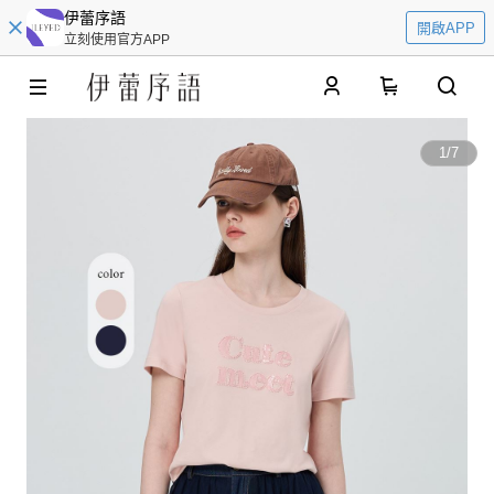
伊蕾序語
開啟APP
立刻使用官方APP
0
1
/
7