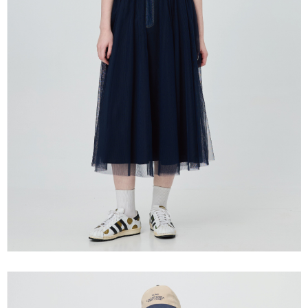
３．未成年的使用者請事先徵得法定代理人或監護人之同意方可使用
每筆NT$120，滿NT$2,500(含以上)免運費
「AFTEE先享後付」，若未經同意申辦者引起之損失，本公司不負相關責
任。
宅配離島
４．使用「AFTEE先享後付」時，將依據個別帳號之用戶狀況，依本公司即
每筆NT$120，滿NT$2,500(含以上)免運費
時審查核予不同之上限額度；若仍有額度不足之情形，本公司將視審查結果
請求用戶進行身份認證。
付款後門市自取
５．嚴禁一人註冊多個帳號或使用他人資訊註冊。若發現惡意使用之情形，
恩沛科技股份有限公司將有權停止該用戶之使用額度並採取法律行動。
免運費
海外配送
查看運費