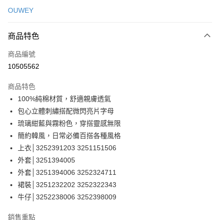
信用卡一次付款
OUWEY
信用卡分期付款
3 期 0 利率 每期
NT$330
21家銀行
商品特色
合作金庫商業銀行
第一商業銀行
超商取貨付款
商品編號
華南商業銀行
彰化商業銀行
10505562
LINE Pay
上海商業儲蓄銀行
台北富邦商業銀行
國泰世華商業銀行
兆豐國際商業銀行
商品特色
Apple Pay
臺灣中小企業銀行
台中商業銀行
100%純棉材質，舒適親膚透氣
匯豐（台灣）商業銀行
華泰商業銀行
街口支付
包心立體刺繡搭配微閃亮片字母
聯邦商業銀行
遠東國際商業銀行
元大商業銀行
永豐商業銀行
琉璃紺藍與霧粉色，穿搭靈感無限
悠遊付
玉山商業銀行
星展（台灣）商業銀行
簡約韓風，日常必備百搭各種風格
台新國際商業銀行
中國信託商業銀行
全盈+PAY
上衣│3252391203 3251151506
台灣樂天信用卡公司
外套│3251394005
大哥付你分期
外套│3251394006 3252324711
相關說明
裙裝│3251232202 3252322343
【大哥付你分期使用說明】
AFTEE先享後付
1.本服務由台灣大哥大提供，台灣大哥大用戶可立即使用無須另外申請。
牛仔│3252238006 3252398009
2.付款方式選擇「大哥付你分期」，訂單成立後會自動跳轉到大哥付的交易
相關說明
流程，驗證手機門號後，選擇欲分期的期數、繳款截止日，確認付款後即完
【關於「AFTEE先享後付」】
銷售重點