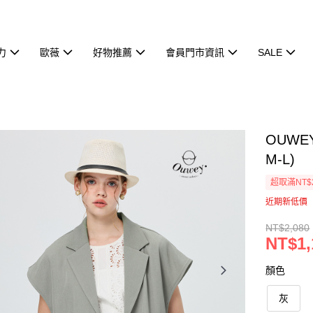
力
歐薇
好物推薦
會員門市資訊
SALE
OUW
M-L)
超取滿NT$
近期新低價
NT$2,080
NT$1,
顏色
灰