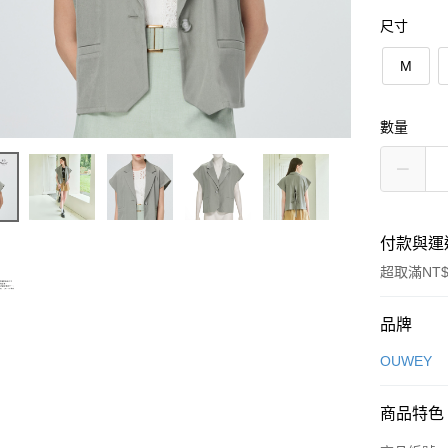
尺寸
M
數量
付款與運
超取滿NT$
付款方式
品牌
信用卡一
OUWEY
信用卡分
商品特色
3 期 