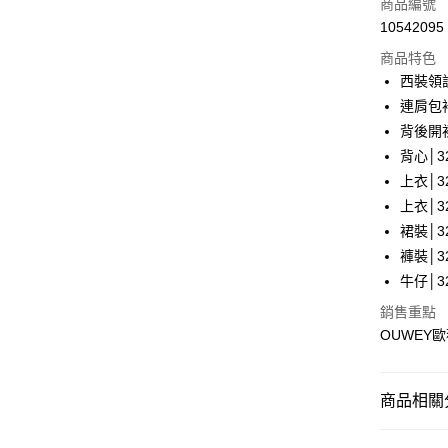
商品編號
合作金
超商取貨
10542095
華南商
LINE Pay
上海商
商品特色
國泰世
西裝領
Apple Pay
臺灣中
連肩包
匯豐（
街口支付
背後開
聯邦商
背心│32
元大商
悠遊付
上衣│32
玉山商
台新國
全盈+PAY
上衣│32
台灣樂
裙裝│32
大哥付你
褲裝│32
相關說明
牛仔│32
【大哥付
AFTEE先
1.本服務
銷售重點
2.付款方
相關說明
OUWEY
流程，驗
【關於「A
完成交易
AFTEE
3.實際核
便利好安
運送方式
4.訂單成
１．簡單
商品相關分
消。如遇
２．便利
全家取貨
無法說明
３．安心
【歐薇 OU
【繳款方