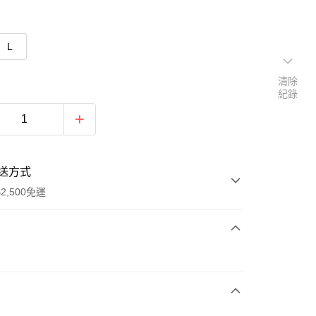
L
清除
紀錄
送方式
2,500免運
次付款
期付款
0 利率 每期
NT$430
21家銀行