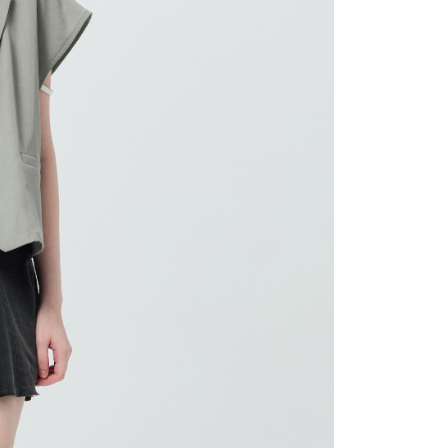
20，滿NT$2,500(含以上)免運費
用戶進行身份認證。
一人註冊多個帳號或使用他人資訊註冊。若發現惡意使用之情
市自取
科技股份有限公司將有權停止該用戶之使用額度並採取法律行
查看運費