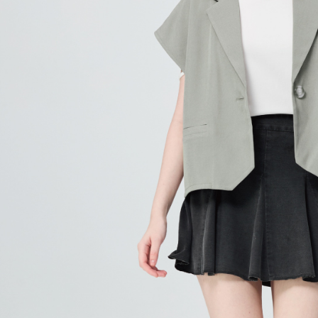
每筆NT$1
結果請求
５．嚴禁
付款後門
形，恩沛
動。
免運費
海外配送