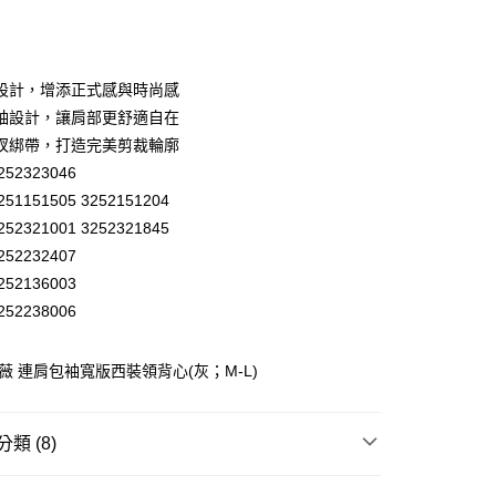
庫商業銀行
第一商業銀行
付款
業銀行
彰化商業銀行
業儲蓄銀行
台北富邦商業銀行
華商業銀行
兆豐國際商業銀行
設計，增添正式感與時尚感
小企業銀行
台中商業銀行
袖設計，讓肩部更舒適自在
台灣）商業銀行
華泰商業銀行
衩綁帶，打造完美剪裁輪廓
業銀行
遠東國際商業銀行
52323046
業銀行
永豐商業銀行
51151505 3252151204
業銀行
星展（台灣）商業銀行
際商業銀行
中國信託商業銀行
52321001 3252321845
天信用卡公司
52232407
分期
52136003
52238006
你分期使用說明】
享後付
由台灣大哥大提供，台灣大哥大用戶可立即使用無須另外申請。
式選擇「大哥付你分期」，訂單成立後會自動跳轉到大哥付的交易
歐薇 連肩包袖寬版西裝領背心(灰；M-L)
證手機門號後，選擇欲分期的期數、繳款截止日，確認付款後即
FTEE先享後付」】
。
先享後付是「在收到商品之後才付款」的支付方式。 讓您購物簡單
准額度、可分期數及費用金額請依後續交易確認頁面所載為準。
心！
立30分鐘內，如未前往確認交易或遇審核未通過，訂單將自動取
：不需註冊會員、不需綁卡、不需儲值。
類 (8)
「轉專審核」未通過狀況，表示未達大哥付你分期系統評分，恕
：只要手機號碼，簡訊認證，即可結帳。
付款
評估內容。
：先確認商品／服務後，再付款。
WEY】
背心│VEST
式說明】