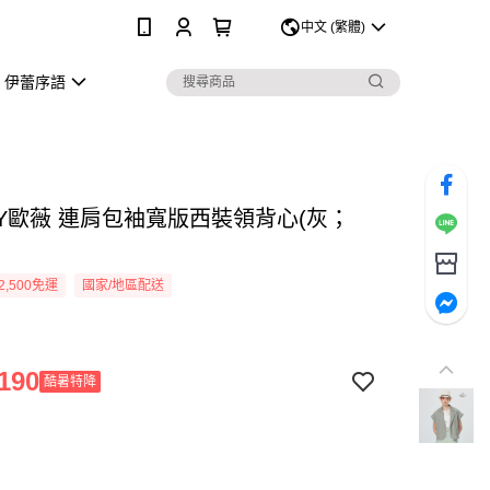
0
中文 (繁體)
伊蕾序語
EY歐薇 連肩包袖寬版西裝領背心(灰；
2,500免運
國家/地區配送
190
酷暑特降