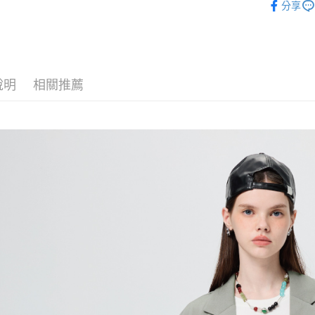
每筆NT$1
分享
1.分期款
【「AFT
【歐薇 OU
醒簡訊。
付款後全
１．於結帳
2.透過簡
【歐薇 OU
付」結帳
每筆NT$1
帳／街口支
２．訂單
【歐薇 OU
３．收到繳
萊爾富取
【注意事
／ATM／
說明
相關推薦
【歐薇 OU
1.本服務
每筆NT$1
※ 請注意
用戶於交
絡購買商品
【歐薇 OU
款買賣價
先享後付
付款後萊
2.基於同
※ 交易是
【歐薇 OU
每筆NT$1
資料（包
是否繳費成
用，由本
付客戶支
活動專區
7-11取貨
3.完整用
【注意事
每筆NT$1
１．透過由
交易，需
付款後7-1
求債權轉
每筆NT$1
２．關於
https://aft
宅配
３．未成
「AFTE
每筆NT$1
任。
４．使用「
宅配離島
即時審查