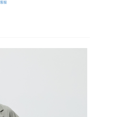
20，滿NT$2,500(含以上)免運費
客服
項不併入電信帳單，「大哥付你分期」於每月結算日後寄送繳費提
EE先享後付」結帳流程】
WEY】
𝙎𝘼𝙇𝙀★買𝟯送𝟭
家取貨
方式選擇「AFTEE先享後付」後，將跳轉至「AFTEE先享後
訊連結打開帳單後，可選擇「超商條碼／台灣大直營門市／銀行轉
WEY】
頁面，進行簡訊認證並確認金額後，即可完成結帳。
➤ Outlet│春夏精選
20，滿NT$2,500(含以上)免運費
付／iPASS MONEY」等通路繳費。
成立數日內，您將收到繳費通知簡訊。
WEY】
薇甜職場女力
費通知簡訊後14天內，點擊此簡訊中的連結，可透過四大超商
貨付款
項】
網路銀行／等多元方式進行付款，方視為交易完成。
WEY】
𝙎𝘼𝙇𝙀特降專區
係由「台灣大哥大股份有限公司」（以下簡稱本公司）所提供，讓
20，滿NT$2,500(含以上)免運費
：結帳手續完成當下不需立刻繳費，但若您需要取消訂單，請聯
易時，得透過本服務購買商品或服務，並由商店將買賣／分期付
的店家。未經商家同意取消之訂單仍視為有效，需透過AFTEE
WEY】
全部商品│ALL
金債權讓與本公司後，依約使用本公司帳單繳交帳款。
繳納相關費用。
爾富取貨
意付款使用「大哥付你分期」之契約關係目的，商店將以您的個人
否成功請以「AFTEE先享後付 」之結帳頁面顯示為準，若有關於
WEY】
𝙎𝘼𝙇𝙀│外罩
20，滿NT$2,500(含以上)免運費
含姓名、電話或地址）提供予台灣大哥大進項蒐集、處理及利
功／繳費後需取消欲退款等相關疑問，請聯繫「AFTEE先享後
公司與您本人進行分期帳單所需資料之確認、核對及更正。
援中心」
https://netprotections.freshdesk.com/support/home
付款
戶服務條款，請詳閱以下連結：
https://oppay.tw/userRule
項】
20，滿NT$2,500(含以上)免運費
恩沛科技股份有限公司提供之「AFTEE先享後付」服務完成之
依本服務之必要範圍內提供個人資料，並將交易相關給付款項請
1取貨
讓予恩沛科技股份有限公司。
20，滿NT$2,500(含以上)免運費
個人資料處理事宜，請瀏覽以下網址：
ee.tw/terms/#terms3
年的使用者請事先徵得法定代理人或監護人之同意方可使用
E先享後付」，若未經同意申辦者引起之損失，本公司不負相關責
20，滿NT$2,500(含以上)免運費
AFTEE先享後付」時，將依據個別帳號之用戶狀況，依本公司
核予不同之上限額度；若仍有額度不足之情形，本公司將視審查