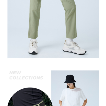
任。
宅配離島
４．使用「AFTEE先享後付」時，將依據個別帳號之用戶狀況，依本公司即
每筆NT$120，滿NT$2,500(含以上)免運費
時審查核予不同之上限額度；若仍有額度不足之情形，本公司將視審查結果
請求用戶進行身份認證。
付款後門市自取
５．嚴禁一人註冊多個帳號或使用他人資訊註冊。若發現惡意使用之情形，
恩沛科技股份有限公司將有權停止該用戶之使用額度並採取法律行動。
免運費
海外配送
查看運費