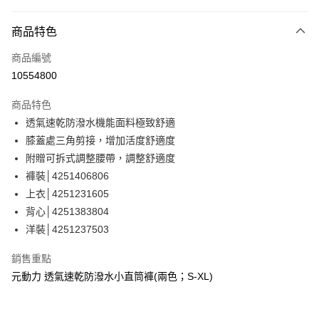
信用卡分期付款
3 期 0 利率 每期
NT$426
21家銀行
商品特色
合作金庫商業銀行
第一商業銀行
超商取貨付款
商品編號
華南商業銀行
彰化商業銀行
10554800
LINE Pay
上海商業儲蓄銀行
台北富邦商業銀行
國泰世華商業銀行
兆豐國際商業銀行
商品特色
Apple Pay
臺灣中小企業銀行
台中商業銀行
透氣速乾防潑水機能面料極致舒適
匯豐（台灣）商業銀行
華泰商業銀行
街口支付
膝蓋處三角剪接，增加活度舒適度
聯邦商業銀行
遠東國際商業銀行
元大商業銀行
永豐商業銀行
附贈可拆式調整腰帶，調整舒適度
悠遊付
玉山商業銀行
星展（台灣）商業銀行
褲裝│4251406806
台新國際商業銀行
中國信託商業銀行
全盈+PAY
上衣│4251231605
台灣樂天信用卡公司
背心│4251383804
大哥付你分期
洋裝│4251237503
相關說明
【大哥付你分期使用說明】
AFTEE先享後付
銷售重點
1.本服務由台灣大哥大提供，台灣大哥大用戶可立即使用無須另外申請。
2.付款方式選擇「大哥付你分期」，訂單成立後會自動跳轉到大哥付的交易
相關說明
元動力 透氣速乾防潑水小直筒褲(兩色；S-XL)
流程，驗證手機門號後，選擇欲分期的期數、繳款截止日，確認付款後即完
【關於「AFTEE先享後付」】
成交易。
AFTEE先享後付是「在收到商品之後才付款」的支付方式。 讓您購物簡單
運送方式
3.實際核准額度、可分期數及費用金額請依後續交易確認頁面所載為準。
便利好安心！