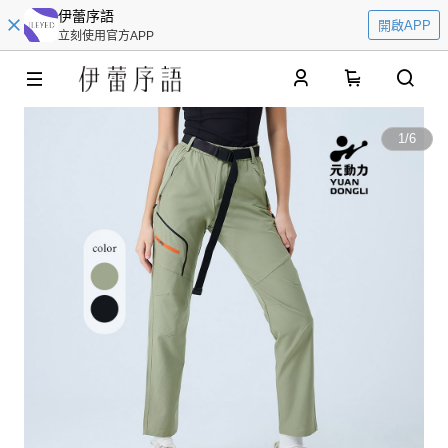
伊蕾序語
開啟APP
立刻使用官方APP
0
1
/
6