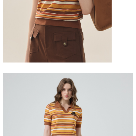
「AFTEE先享後付」，若未經同意申辦者引起之損失，本公司不負相關責
任。
宅配離島
４．使用「AFTEE先享後付」時，將依據個別帳號之用戶狀況，依本公司即
每筆NT$120，滿NT$2,500(含以上)免運費
時審查核予不同之上限額度；若仍有額度不足之情形，本公司將視審查結果
請求用戶進行身份認證。
付款後門市自取
５．嚴禁一人註冊多個帳號或使用他人資訊註冊。若發現惡意使用之情形，
恩沛科技股份有限公司將有權停止該用戶之使用額度並採取法律行動。
免運費
海外配送
查看運費