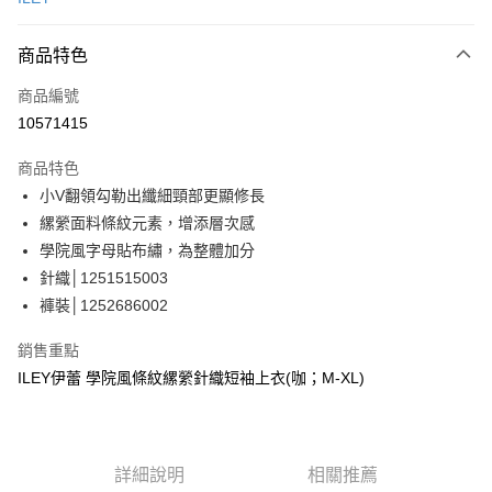
信用卡分期付款
3 期 0 利率 每期
NT$563
21家銀行
商品特色
合作金庫商業銀行
第一商業銀行
超商取貨付款
商品編號
華南商業銀行
彰化商業銀行
10571415
LINE Pay
上海商業儲蓄銀行
台北富邦商業銀行
國泰世華商業銀行
兆豐國際商業銀行
商品特色
Apple Pay
臺灣中小企業銀行
台中商業銀行
小V翻領勾勒出纖細頸部更顯修長
匯豐（台灣）商業銀行
華泰商業銀行
街口支付
縲縈面料條紋元素，增添層次感
聯邦商業銀行
遠東國際商業銀行
元大商業銀行
永豐商業銀行
學院風字母貼布繡，為整體加分
悠遊付
玉山商業銀行
星展（台灣）商業銀行
針織│1251515003
台新國際商業銀行
中國信託商業銀行
全盈+PAY
褲裝│1252686002
台灣樂天信用卡公司
大哥付你分期
銷售重點
相關說明
ILEY伊蕾 學院風條紋縲縈針織短袖上衣(咖；M-XL)
【大哥付你分期使用說明】
AFTEE先享後付
1.本服務由台灣大哥大提供，台灣大哥大用戶可立即使用無須另外申請。
2.付款方式選擇「大哥付你分期」，訂單成立後會自動跳轉到大哥付的交易
相關說明
流程，驗證手機門號後，選擇欲分期的期數、繳款截止日，確認付款後即完
【關於「AFTEE先享後付」】
成交易。
詳細說明
相關推薦
AFTEE先享後付是「在收到商品之後才付款」的支付方式。 讓您購物簡單
運送方式
3.實際核准額度、可分期數及費用金額請依後續交易確認頁面所載為準。