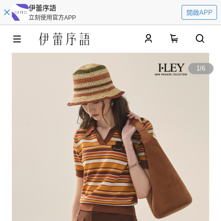
伊蕾序語
開啟APP
立刻使用官方APP
0
1
/
6