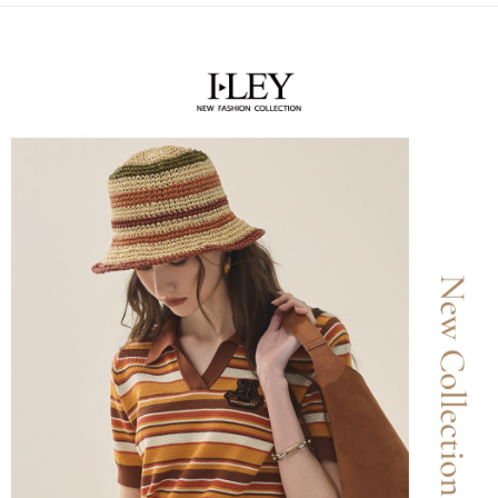
便利好安心！
4.訂單成立30分鐘內，如未前往確認交易或遇審核未通過，訂單將自動取
１．簡單：不需註冊會員、不需綁卡、不需儲值。
全家取貨付款
消。如遇「轉專審核」未通過狀況，表示未達大哥付你分期系統評分，恕無
２．便利：只要手機號碼，簡訊認證，即可結帳。
法說明評估內容。
每筆NT$120，滿NT$2,500(含以上)免運費
３．安心：先確認商品／服務後，再付款。
【繳款方式說明】
1.分期款項不併入電信帳單，「大哥付你分期」於每月結算日後寄送繳費提
付款後全家取貨
【「AFTEE先享後付」結帳流程】
醒簡訊。
１．於結帳方式選擇「AFTEE先享後付」後，將跳轉至「AFTEE先享後付」
每筆NT$120，滿NT$2,500(含以上)免運費
2.透過簡訊連結打開帳單後，可選擇「超商條碼／台灣大直營門市／銀行轉
結帳頁面，進行簡訊認證並確認金額後，即可完成結帳。
帳／街口支付／iPASS MONEY」等通路繳費。
２．訂單成立數日內，您將收到繳費通知簡訊。
萊爾富取貨付款
３．收到繳費通知簡訊後14天內，點擊此簡訊中的連結，可透過四大超商／
【注意事項】
每筆NT$120，滿NT$2,500(含以上)免運費
ATM／網路銀行／等多元方式進行付款，方視為交易完成。
1.本服務係由「台灣大哥大股份有限公司」（以下簡稱本公司）所提供，讓
※ 請注意：結帳手續完成當下不需立刻繳費，但若您需要取消訂單，請聯絡
用戶於交易時，得透過本服務購買商品或服務，並由商店將買賣／分期付款
付款後萊爾富取貨
購買商品的店家。未經商家同意取消之訂單仍視為有效，需透過AFTEE先享
買賣價金債權讓與本公司後，依約使用本公司帳單繳交帳款。
後付繳納相關費用。
每筆NT$120，滿NT$2,500(含以上)免運費
2.基於同意付款使用「大哥付你分期」之契約關係目的，商店將以您的個人
※ 交易是否成功請以「AFTEE先享後付 」之結帳頁面顯示為準，若有關於
資料（包含姓名、電話或地址）提供予台灣大哥大進項蒐集、處理及利用，
是否繳費成功／繳費後需取消欲退款等相關疑問，請聯繫「AFTEE先享後付
7-11取貨付款
由本公司與您本人進行分期帳單所需資料之確認、核對及更正。
客戶支援中心」
https://netprotections.freshdesk.com/support/home
3.完整用戶服務條款，請詳閱以下連結：
https://oppay.tw/userRule
每筆NT$120，滿NT$2,500(含以上)免運費
【注意事項】
１．透過由恩沛科技股份有限公司提供之「AFTEE先享後付」服務完成之交
付款後7-11取貨
易，需依本服務之必要範圍內提供個人資料，並將交易相關給付款項請求債
每筆NT$120，滿NT$2,500(含以上)免運費
權轉讓予恩沛科技股份有限公司。
２．關於個人資料處理事宜，請瀏覽以下網址：
宅配
https://aftee.tw/terms/#terms3
３．未成年的使用者請事先徵得法定代理人或監護人之同意方可使用
每筆NT$120，滿NT$2,500(含以上)免運費