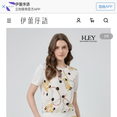
伊蕾序語
開啟APP
立刻使用官方APP
0
1
/
6