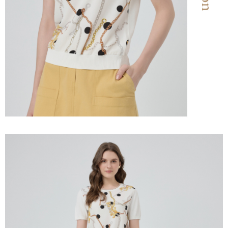
３．未成年的使用者請事先徵得法定代理人或監護人之同意方可使用
每筆NT$120，滿NT$2,500(含以上)免運費
「AFTEE先享後付」，若未經同意申辦者引起之損失，本公司不負相關責
任。
宅配離島
４．使用「AFTEE先享後付」時，將依據個別帳號之用戶狀況，依本公司即
每筆NT$120，滿NT$2,500(含以上)免運費
時審查核予不同之上限額度；若仍有額度不足之情形，本公司將視審查結果
請求用戶進行身份認證。
付款後門市自取
５．嚴禁一人註冊多個帳號或使用他人資訊註冊。若發現惡意使用之情形，
恩沛科技股份有限公司將有權停止該用戶之使用額度並採取法律行動。
免運費
海外配送
查看運費