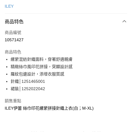
信用卡一次付款
ILEY
信用卡分期付款
3 期 0 利率 每期
NT$830
21家銀行
商品特色
合作金庫商業銀行
第一商業銀行
超商取貨付款
商品編號
華南商業銀行
彰化商業銀行
10571427
LINE Pay
上海商業儲蓄銀行
台北富邦商業銀行
國泰世華商業銀行
兆豐國際商業銀行
商品特色
Apple Pay
臺灣中小企業銀行
台中商業銀行
縲縈混紡針織面料，穿著舒適親膚
匯豐（台灣）商業銀行
華泰商業銀行
街口支付
精緻絲巾風印花拼接，突顯設計感
聯邦商業銀行
遠東國際商業銀行
元大商業銀行
永豐商業銀行
羅紋包邊設計，添增衣服質感
悠遊付
玉山商業銀行
星展（台灣）商業銀行
針織│1251465001
台新國際商業銀行
中國信託商業銀行
全盈+PAY
裙裝│1252022042
台灣樂天信用卡公司
大哥付你分期
銷售重點
相關說明
ILEY伊蕾 絲巾印花縲縈拼接針織上衣(白；M-XL)
【大哥付你分期使用說明】
AFTEE先享後付
1.本服務由台灣大哥大提供，台灣大哥大用戶可立即使用無須另外申請。
2.付款方式選擇「大哥付你分期」，訂單成立後會自動跳轉到大哥付的交易
相關說明
流程，驗證手機門號後，選擇欲分期的期數、繳款截止日，確認付款後即完
【關於「AFTEE先享後付」】