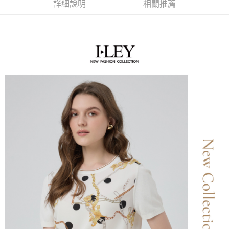
成交易。
詳細說明
相關推薦
AFTEE先享後付是「在收到商品之後才付款」的支付方式。 讓您購物簡單
運送方式
3.實際核准額度、可分期數及費用金額請依後續交易確認頁面所載為準。
便利好安心！
4.訂單成立30分鐘內，如未前往確認交易或遇審核未通過，訂單將自動取
１．簡單：不需註冊會員、不需綁卡、不需儲值。
全家取貨付款
消。如遇「轉專審核」未通過狀況，表示未達大哥付你分期系統評分，恕無
２．便利：只要手機號碼，簡訊認證，即可結帳。
法說明評估內容。
每筆NT$120，滿NT$2,500(含以上)免運費
３．安心：先確認商品／服務後，再付款。
【繳款方式說明】
1.分期款項不併入電信帳單，「大哥付你分期」於每月結算日後寄送繳費提
付款後全家取貨
【「AFTEE先享後付」結帳流程】
醒簡訊。
１．於結帳方式選擇「AFTEE先享後付」後，將跳轉至「AFTEE先享後付」
每筆NT$120，滿NT$2,500(含以上)免運費
2.透過簡訊連結打開帳單後，可選擇「超商條碼／台灣大直營門市／銀行轉
結帳頁面，進行簡訊認證並確認金額後，即可完成結帳。
帳／街口支付／iPASS MONEY」等通路繳費。
２．訂單成立數日內，您將收到繳費通知簡訊。
萊爾富取貨付款
３．收到繳費通知簡訊後14天內，點擊此簡訊中的連結，可透過四大超商／
【注意事項】
每筆NT$120，滿NT$2,500(含以上)免運費
ATM／網路銀行／等多元方式進行付款，方視為交易完成。
1.本服務係由「台灣大哥大股份有限公司」（以下簡稱本公司）所提供，讓
※ 請注意：結帳手續完成當下不需立刻繳費，但若您需要取消訂單，請聯絡
用戶於交易時，得透過本服務購買商品或服務，並由商店將買賣／分期付款
付款後萊爾富取貨
購買商品的店家。未經商家同意取消之訂單仍視為有效，需透過AFTEE先享
買賣價金債權讓與本公司後，依約使用本公司帳單繳交帳款。
後付繳納相關費用。
每筆NT$120，滿NT$2,500(含以上)免運費
2.基於同意付款使用「大哥付你分期」之契約關係目的，商店將以您的個人
※ 交易是否成功請以「AFTEE先享後付 」之結帳頁面顯示為準，若有關於
資料（包含姓名、電話或地址）提供予台灣大哥大進項蒐集、處理及利用，
是否繳費成功／繳費後需取消欲退款等相關疑問，請聯繫「AFTEE先享後付
7-11取貨付款
由本公司與您本人進行分期帳單所需資料之確認、核對及更正。
客戶支援中心」
https://netprotections.freshdesk.com/support/home
3.完整用戶服務條款，請詳閱以下連結：
https://oppay.tw/userRule
每筆NT$120，滿NT$2,500(含以上)免運費
【注意事項】
１．透過由恩沛科技股份有限公司提供之「AFTEE先享後付」服務完成之交
付款後7-11取貨
易，需依本服務之必要範圍內提供個人資料，並將交易相關給付款項請求債
每筆NT$120，滿NT$2,500(含以上)免運費
權轉讓予恩沛科技股份有限公司。
２．關於個人資料處理事宜，請瀏覽以下網址：
宅配
https://aftee.tw/terms/#terms3