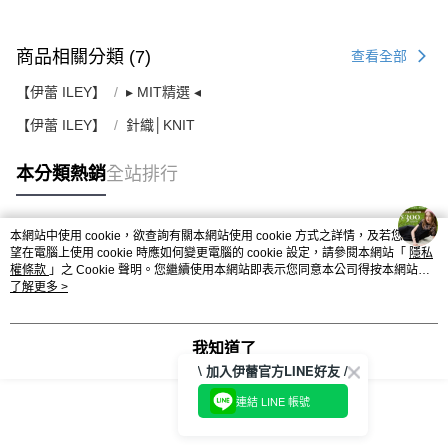
商品相關分類 (7)
查看全部
【伊蕾 ILEY】
▸ MIT精選 ◂
【伊蕾 ILEY】
針織│KNIT
本分類熱銷
全站排行
本網站中使用 cookie，欲查詢有關本網站使用 cookie 方式之詳情，及若您不希
熱門標籤
望在電腦上使用 cookie 時應如何變更電腦的 cookie 設定，請參閱本網站「
隱私
權條款
」之 Cookie 聲明。您繼續使用本網站即表示您同意本公司得按本網站使
用條款之 Cookie 聲明使用 cookie。
了解更多 >
我知道了
\ 加入伊蕾官方LINE好友 /
連結 LINE 帳號