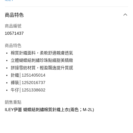
信用卡分期付款
3 期 0 利率 每期
NT$596
21家銀行
商品特色
合作金庫商業銀行
第一商業銀行
超商取貨付款
商品編號
華南商業銀行
彰化商業銀行
10571437
LINE Pay
上海商業儲蓄銀行
台北富邦商業銀行
國泰世華商業銀行
兆豐國際商業銀行
商品特色
Apple Pay
臺灣中小企業銀行
台中商業銀行
棉質針織面料，柔軟舒適親膚透氣
匯豐（台灣）商業銀行
華泰商業銀行
街口支付
立體蝴蝶結刺繡珍珠點綴甜美精緻
聯邦商業銀行
遠東國際商業銀行
元大商業銀行
永豐商業銀行
拼接雪紡材質，輕盈飄逸提升質感
悠遊付
玉山商業銀行
星展（台灣）商業銀行
針織│1251405014
台新國際商業銀行
中國信託商業銀行
全盈+PAY
褲裝│1252016737
台灣樂天信用卡公司
牛仔│1251338602
大哥付你分期
相關說明
銷售重點
【大哥付你分期使用說明】
AFTEE先享後付
ILEY伊蕾 蝴蝶結刺繡棉質針織上衣(兩色；M-2L)
1.本服務由台灣大哥大提供，台灣大哥大用戶可立即使用無須另外申請。
2.付款方式選擇「大哥付你分期」，訂單成立後會自動跳轉到大哥付的交易
相關說明
流程，驗證手機門號後，選擇欲分期的期數、繳款截止日，確認付款後即完
【關於「AFTEE先享後付」】
成交易。
AFTEE先享後付是「在收到商品之後才付款」的支付方式。 讓您購物簡單
運送方式
3.實際核准額度、可分期數及費用金額請依後續交易確認頁面所載為準。