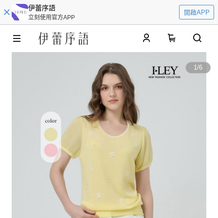
伊蕾序語
開啟APP
立刻使用官方APP
0
1
/
6