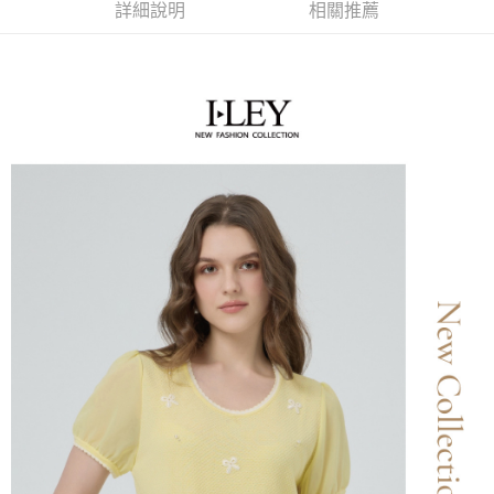
便利好安心！
詳細說明
相關推薦
4.訂單成立30分鐘內，如未前往確認交易或遇審核未通過，訂單將自動取
１．簡單：不需註冊會員、不需綁卡、不需儲值。
全家取貨付款
消。如遇「轉專審核」未通過狀況，表示未達大哥付你分期系統評分，恕無
２．便利：只要手機號碼，簡訊認證，即可結帳。
法說明評估內容。
每筆NT$120，滿NT$2,500(含以上)免運費
３．安心：先確認商品／服務後，再付款。
【繳款方式說明】
1.分期款項不併入電信帳單，「大哥付你分期」於每月結算日後寄送繳費提
付款後全家取貨
【「AFTEE先享後付」結帳流程】
醒簡訊。
１．於結帳方式選擇「AFTEE先享後付」後，將跳轉至「AFTEE先享後付」
每筆NT$120，滿NT$2,500(含以上)免運費
2.透過簡訊連結打開帳單後，可選擇「超商條碼／台灣大直營門市／銀行轉
結帳頁面，進行簡訊認證並確認金額後，即可完成結帳。
帳／街口支付／iPASS MONEY」等通路繳費。
２．訂單成立數日內，您將收到繳費通知簡訊。
萊爾富取貨付款
３．收到繳費通知簡訊後14天內，點擊此簡訊中的連結，可透過四大超商／
【注意事項】
每筆NT$120，滿NT$2,500(含以上)免運費
ATM／網路銀行／等多元方式進行付款，方視為交易完成。
1.本服務係由「台灣大哥大股份有限公司」（以下簡稱本公司）所提供，讓
※ 請注意：結帳手續完成當下不需立刻繳費，但若您需要取消訂單，請聯絡
用戶於交易時，得透過本服務購買商品或服務，並由商店將買賣／分期付款
付款後萊爾富取貨
購買商品的店家。未經商家同意取消之訂單仍視為有效，需透過AFTEE先享
買賣價金債權讓與本公司後，依約使用本公司帳單繳交帳款。
後付繳納相關費用。
每筆NT$120，滿NT$2,500(含以上)免運費
2.基於同意付款使用「大哥付你分期」之契約關係目的，商店將以您的個人
※ 交易是否成功請以「AFTEE先享後付 」之結帳頁面顯示為準，若有關於
資料（包含姓名、電話或地址）提供予台灣大哥大進項蒐集、處理及利用，
是否繳費成功／繳費後需取消欲退款等相關疑問，請聯繫「AFTEE先享後付
7-11取貨付款
由本公司與您本人進行分期帳單所需資料之確認、核對及更正。
客戶支援中心」
https://netprotections.freshdesk.com/support/home
3.完整用戶服務條款，請詳閱以下連結：
https://oppay.tw/userRule
每筆NT$120，滿NT$2,500(含以上)免運費
【注意事項】
１．透過由恩沛科技股份有限公司提供之「AFTEE先享後付」服務完成之交
付款後7-11取貨
易，需依本服務之必要範圍內提供個人資料，並將交易相關給付款項請求債
每筆NT$120，滿NT$2,500(含以上)免運費
權轉讓予恩沛科技股份有限公司。
２．關於個人資料處理事宜，請瀏覽以下網址：
宅配
https://aftee.tw/terms/#terms3
３．未成年的使用者請事先徵得法定代理人或監護人之同意方可使用
每筆NT$120，滿NT$2,500(含以上)免運費