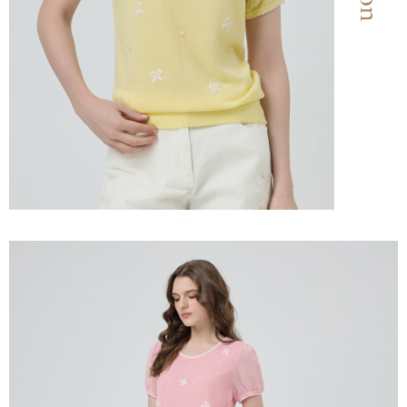
「AFTEE先享後付」，若未經同意申辦者引起之損失，本公司不負相關責
任。
宅配離島
４．使用「AFTEE先享後付」時，將依據個別帳號之用戶狀況，依本公司即
每筆NT$120，滿NT$2,500(含以上)免運費
時審查核予不同之上限額度；若仍有額度不足之情形，本公司將視審查結果
請求用戶進行身份認證。
付款後門市自取
５．嚴禁一人註冊多個帳號或使用他人資訊註冊。若發現惡意使用之情形，
恩沛科技股份有限公司將有權停止該用戶之使用額度並採取法律行動。
免運費
海外配送
查看運費