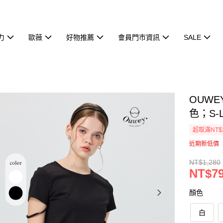
力
歐薇
好物推薦
會員門市資訊
SALE
OUW
色；S-L
超取滿NT$
近期新低價
NT$1,280
NT$7
顏色
白