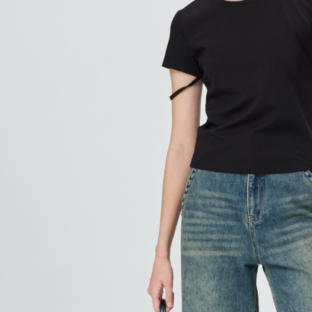
每筆NT$1
結果請求
５．嚴禁
付款後門
形，恩沛
動。
免運費
海外配送