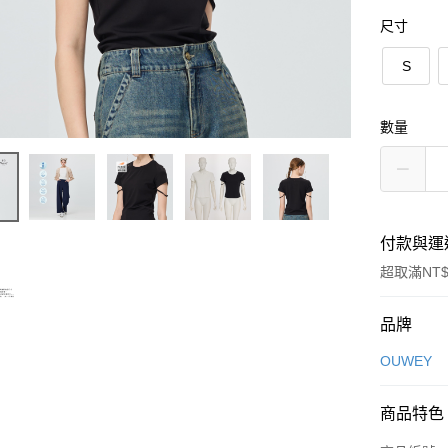
尺寸
S
數量
付款與運
超取滿NT$
付款方式
品牌
信用卡一
OUWEY
信用卡分
商品特色
3 期 