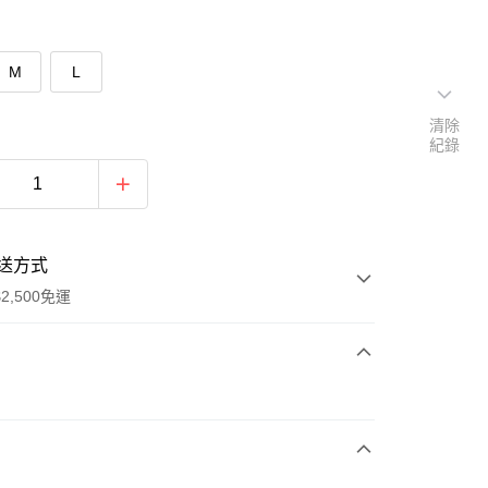
M
L
清除
紀錄
送方式
2,500免運
次付款
期付款
0 利率 每期
NT$296
21家銀行