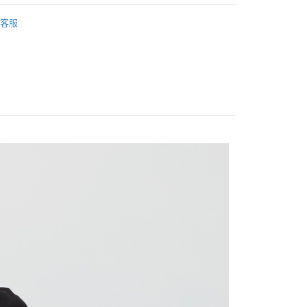
20，滿NT$2,500(含以上)免運費
WEY】
上衣│TOP
項不併入電信帳單，「大哥付你分期」於每月結算日後寄送繳費提
EE先享後付」結帳流程】
客服
家取貨
方式選擇「AFTEE先享後付」後，將跳轉至「AFTEE先享後
WEY】
𝙎𝘼𝙇𝙀★買𝟯送𝟭
訊連結打開帳單後，可選擇「超商條碼／台灣大直營門市／銀行轉
頁面，進行簡訊認證並確認金額後，即可完成結帳。
20，滿NT$2,500(含以上)免運費
付／iPASS MONEY」等通路繳費。
成立數日內，您將收到繳費通知簡訊。
WEY】
涼爽透氣降溫
費通知簡訊後14天內，點擊此簡訊中的連結，可透過四大超商
貨付款
項】
網路銀行／等多元方式進行付款，方視為交易完成。
WEY】
➤ Outlet│春夏精選
係由「台灣大哥大股份有限公司」（以下簡稱本公司）所提供，讓
20，滿NT$2,500(含以上)免運費
：結帳手續完成當下不需立刻繳費，但若您需要取消訂單，請聯
易時，得透過本服務購買商品或服務，並由商店將買賣／分期付
的店家。未經商家同意取消之訂單仍視為有效，需透過AFTEE
WEY】
𝙎𝘼𝙇𝙀特降專區
金債權讓與本公司後，依約使用本公司帳單繳交帳款。
繳納相關費用。
爾富取貨
意付款使用「大哥付你分期」之契約關係目的，商店將以您的個人
WEY】
全部商品│ALL
否成功請以「AFTEE先享後付 」之結帳頁面顯示為準，若有關於
20，滿NT$2,500(含以上)免運費
含姓名、電話或地址）提供予台灣大哥大進項蒐集、處理及利
功／繳費後需取消欲退款等相關疑問，請聯繫「AFTEE先享後
WEY】
𝙎𝘼𝙇𝙀│上衣
公司與您本人進行分期帳單所需資料之確認、核對及更正。
援中心」
https://netprotections.freshdesk.com/support/home
付款
戶服務條款，請詳閱以下連結：
https://oppay.tw/userRule
項】
20，滿NT$2,500(含以上)免運費
恩沛科技股份有限公司提供之「AFTEE先享後付」服務完成之
依本服務之必要範圍內提供個人資料，並將交易相關給付款項請
1取貨
讓予恩沛科技股份有限公司。
20，滿NT$2,500(含以上)免運費
個人資料處理事宜，請瀏覽以下網址：
ee.tw/terms/#terms3
年的使用者請事先徵得法定代理人或監護人之同意方可使用
E先享後付」，若未經同意申辦者引起之損失，本公司不負相關責
20，滿NT$2,500(含以上)免運費
AFTEE先享後付」時，將依據個別帳號之用戶狀況，依本公司
核予不同之上限額度；若仍有額度不足之情形，本公司將視審查