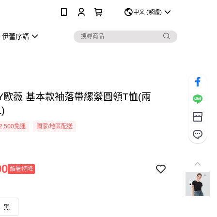
0
中文 (繁體)
伊蕾序語
EY歐薇 基本款袖落帶縲縈圓領T恤(兩
)
2,500免運
國家/地區配送
90
酷暑特降
黑