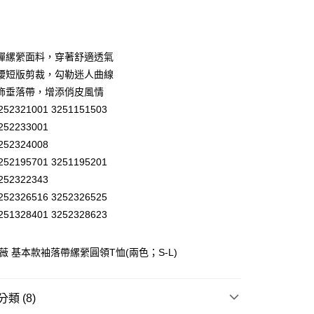
庫商業銀行
第一商業銀行
付款
業銀行
彰化商業銀行
業儲蓄銀行
台北富邦商業銀行
華商業銀行
兆豐國際商業銀行
彈縲縈面料，穿著舒適透氣
小企業銀行
台中商業銀行
腰短版剪裁，勾勒迷人曲線
台灣）商業銀行
華泰商業銀行
飾垂落帶，增添俏皮風情
業銀行
遠東國際商業銀行
52321001 3251151503
業銀行
永豐商業銀行
52233001
業銀行
星展（台灣）商業銀行
際商業銀行
中國信託商業銀行
52324008
天信用卡公司
52195701 3251195201
分期
52322343
52326516 3252326525
你分期使用說明】
享後付
由台灣大哥大提供，台灣大哥大用戶可立即使用無須另外申請。
51328401 3252328623
式選擇「大哥付你分期」，訂單成立後會自動跳轉到大哥付的交易
證手機門號後，選擇欲分期的期數、繳款截止日，確認付款後即
FTEE先享後付」】
。
歐薇 基本款袖落帶縲縈圓領T恤(兩色；S-L)
先享後付是「在收到商品之後才付款」的支付方式。 讓您購物簡單
准額度、可分期數及費用金額請依後續交易確認頁面所載為準。
心！
立30分鐘內，如未前往確認交易或遇審核未通過，訂單將自動取
：不需註冊會員、不需綁卡、不需儲值。
「轉專審核」未通過狀況，表示未達大哥付你分期系統評分，恕
：只要手機號碼，簡訊認證，即可結帳。
付款
類 (8)
評估內容。
：先確認商品／服務後，再付款。
式說明】