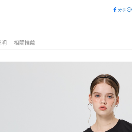
每筆NT$1
【歐薇 OU
1.分期款
【「AFT
分享
醒簡訊。
付款後全
１．於結帳
【歐薇 OU
2.透過簡
付」結帳
每筆NT$1
帳／街口支
２．訂單
【歐薇 OU
３．收到繳
萊爾富取
【注意事
／ATM／
【歐薇 OU
1.本服務
每筆NT$1
※ 請注意
用戶於交
說明
相關推薦
絡購買商品
【歐薇 OU
款買賣價
先享後付
付款後萊
2.基於同
【歐薇 OU
※ 交易是
每筆NT$1
資料（包
是否繳費成
【歐薇 OU
用，由本
付客戶支
7-11取貨
3.完整用
活動專區
【注意事
每筆NT$1
１．透過由
交易，需
付款後7-1
求債權轉
每筆NT$1
２．關於
https://aft
宅配
３．未成
「AFTE
每筆NT$1
任。
４．使用「
宅配離島
即時審查