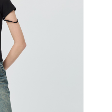
20，滿NT$2,500(含以上)免運費
用戶進行身份認證。
一人註冊多個帳號或使用他人資訊註冊。若發現惡意使用之情
市自取
科技股份有限公司將有權停止該用戶之使用額度並採取法律行
查看運費