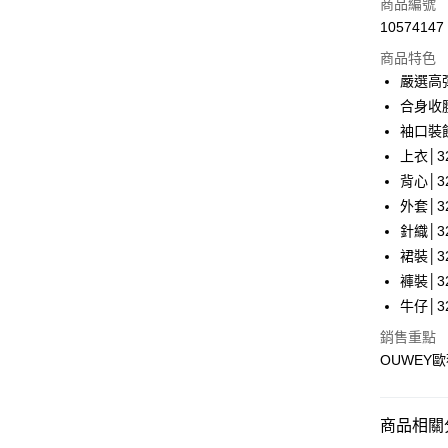
商品編號
合作金
超商取貨
10574147
華南商
LINE Pay
上海商
商品特色
國泰世
嚴選高
Apple Pay
臺灣中
合身收
匯豐（
街口支付
袖口裝
聯邦商
上衣│32
元大商
悠遊付
背心│32
玉山商
台新國
全盈+PAY
外套│32
台灣樂
針織│32
大哥付你
裙裝│32
相關說明
褲裝│32
【大哥付
AFTEE先
1.本服務
牛仔│32
2.付款方
相關說明
銷售重點
流程，驗
【關於「A
完成交易
OUWEY
AFTEE
3.實際核
便利好安
運送方式
4.訂單成
１．簡單
消。如遇
２．便利
全家取貨
商品相關分
無法說明
３．安心
【繳款方