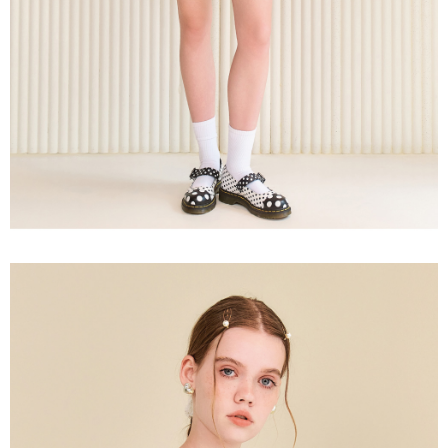
３．未成年的使用者請事先徵得法定代理人或監護人之同意方可使用
每筆NT$120，滿NT$2,500(含以上)免運費
「AFTEE先享後付」，若未經同意申辦者引起之損失，本公司不負相關責
任。
宅配離島
４．使用「AFTEE先享後付」時，將依據個別帳號之用戶狀況，依本公司即
每筆NT$120，滿NT$2,500(含以上)免運費
時審查核予不同之上限額度；若仍有額度不足之情形，本公司將視審查結果
請求用戶進行身份認證。
付款後門市自取
５．嚴禁一人註冊多個帳號或使用他人資訊註冊。若發現惡意使用之情形，
恩沛科技股份有限公司將有權停止該用戶之使用額度並採取法律行動。
免運費
海外配送
查看運費