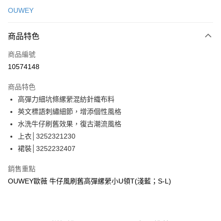
信用卡一次付款
OUWEY
信用卡分期付款
3 期 0 利率 每期
NT$363
21家銀行
商品特色
合作金庫商業銀行
第一商業銀行
超商取貨付款
商品編號
華南商業銀行
彰化商業銀行
10574148
LINE Pay
上海商業儲蓄銀行
台北富邦商業銀行
國泰世華商業銀行
兆豐國際商業銀行
商品特色
Apple Pay
臺灣中小企業銀行
台中商業銀行
高彈力細坑條縲縈混紡針織布料
匯豐（台灣）商業銀行
華泰商業銀行
街口支付
英文標語刺繡細節，增添個性風格
聯邦商業銀行
遠東國際商業銀行
元大商業銀行
永豐商業銀行
水洗牛仔刷舊效果，復古潮流風格
悠遊付
玉山商業銀行
星展（台灣）商業銀行
上衣│3252321230
台新國際商業銀行
中國信託商業銀行
全盈+PAY
裙裝│3252232407
台灣樂天信用卡公司
大哥付你分期
銷售重點
相關說明
OUWEY歐薇 牛仔風刷舊高彈縲縈小U領T(淺藍；S-L)
【大哥付你分期使用說明】
AFTEE先享後付
1.本服務由台灣大哥大提供，台灣大哥大用戶可立即使用無須另外申請。
2.付款方式選擇「大哥付你分期」，訂單成立後會自動跳轉到大哥付的交易
相關說明
流程，驗證手機門號後，選擇欲分期的期數、繳款截止日，確認付款後即完
【關於「AFTEE先享後付」】