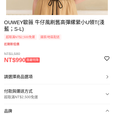
OUWEY歐薇 牛仔風刷舊高彈縲縈小U領T(淺
藍；S-L)
超取滿NT$2,500免運
國家/地區配送
近期新低價
NT$1,580
NT$990
酷暑特降
請選擇商品選項
付款與運送方式
超取滿NT$2,500免運
付款方式
品牌