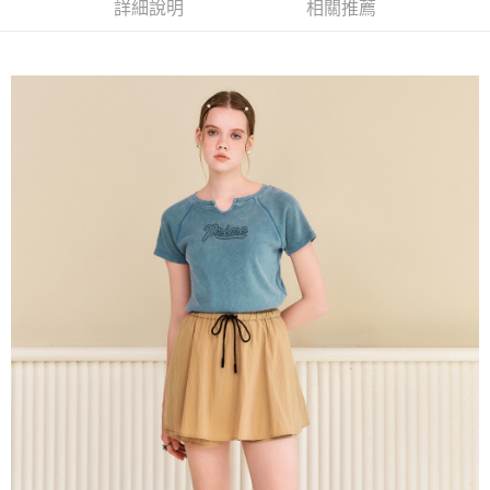
成交易。
詳細說明
相關推薦
AFTEE先享後付是「在收到商品之後才付款」的支付方式。 讓您購物簡單
運送方式
3.實際核准額度、可分期數及費用金額請依後續交易確認頁面所載為準。
便利好安心！
4.訂單成立30分鐘內，如未前往確認交易或遇審核未通過，訂單將自動取
１．簡單：不需註冊會員、不需綁卡、不需儲值。
全家取貨付款
消。如遇「轉專審核」未通過狀況，表示未達大哥付你分期系統評分，恕無
２．便利：只要手機號碼，簡訊認證，即可結帳。
法說明評估內容。
每筆NT$120，滿NT$2,500(含以上)免運費
３．安心：先確認商品／服務後，再付款。
【繳款方式說明】
1.分期款項不併入電信帳單，「大哥付你分期」於每月結算日後寄送繳費提
付款後全家取貨
【「AFTEE先享後付」結帳流程】
醒簡訊。
１．於結帳方式選擇「AFTEE先享後付」後，將跳轉至「AFTEE先享後付」
每筆NT$120，滿NT$2,500(含以上)免運費
2.透過簡訊連結打開帳單後，可選擇「超商條碼／台灣大直營門市／銀行轉
結帳頁面，進行簡訊認證並確認金額後，即可完成結帳。
帳／街口支付／iPASS MONEY」等通路繳費。
２．訂單成立數日內，您將收到繳費通知簡訊。
萊爾富取貨付款
３．收到繳費通知簡訊後14天內，點擊此簡訊中的連結，可透過四大超商／
【注意事項】
每筆NT$120，滿NT$2,500(含以上)免運費
ATM／網路銀行／等多元方式進行付款，方視為交易完成。
1.本服務係由「台灣大哥大股份有限公司」（以下簡稱本公司）所提供，讓
※ 請注意：結帳手續完成當下不需立刻繳費，但若您需要取消訂單，請聯絡
用戶於交易時，得透過本服務購買商品或服務，並由商店將買賣／分期付款
付款後萊爾富取貨
購買商品的店家。未經商家同意取消之訂單仍視為有效，需透過AFTEE先享
買賣價金債權讓與本公司後，依約使用本公司帳單繳交帳款。
後付繳納相關費用。
每筆NT$120，滿NT$2,500(含以上)免運費
2.基於同意付款使用「大哥付你分期」之契約關係目的，商店將以您的個人
※ 交易是否成功請以「AFTEE先享後付 」之結帳頁面顯示為準，若有關於
資料（包含姓名、電話或地址）提供予台灣大哥大進項蒐集、處理及利用，
是否繳費成功／繳費後需取消欲退款等相關疑問，請聯繫「AFTEE先享後付
7-11取貨付款
由本公司與您本人進行分期帳單所需資料之確認、核對及更正。
客戶支援中心」
https://netprotections.freshdesk.com/support/home
3.完整用戶服務條款，請詳閱以下連結：
https://oppay.tw/userRule
每筆NT$120，滿NT$2,500(含以上)免運費
【注意事項】
１．透過由恩沛科技股份有限公司提供之「AFTEE先享後付」服務完成之交
付款後7-11取貨
易，需依本服務之必要範圍內提供個人資料，並將交易相關給付款項請求債
每筆NT$120，滿NT$2,500(含以上)免運費
權轉讓予恩沛科技股份有限公司。
２．關於個人資料處理事宜，請瀏覽以下網址：
宅配
https://aftee.tw/terms/#terms3