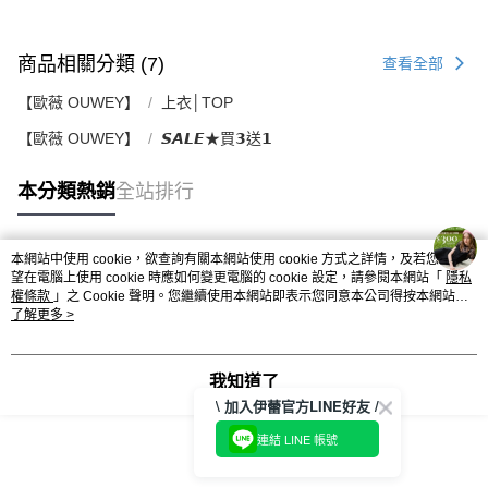
商品相關分類 (7)
查看全部
【歐薇 OUWEY】
上衣│TOP
【歐薇 OUWEY】
𝙎𝘼𝙇𝙀★買𝟯送𝟭
本分類熱銷
全站排行
本網站中使用 cookie，欲查詢有關本網站使用 cookie 方式之詳情，及若您不希
熱門標籤
望在電腦上使用 cookie 時應如何變更電腦的 cookie 設定，請參閱本網站「
隱私
權條款
」之 Cookie 聲明。您繼續使用本網站即表示您同意本公司得按本網站使
用條款之 Cookie 聲明使用 cookie。
了解更多 >
我知道了
\ 加入伊蕾官方LINE好友 /
連結 LINE 帳號