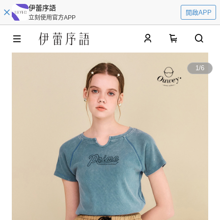
伊蕾序語
開啟APP
立刻使用官方APP
0
1
/
6