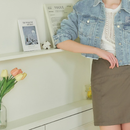
每筆NT$1
結果請求
５．嚴禁
付款後門
形，恩沛
動。
免運費
海外配送