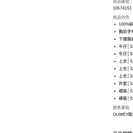
商品編號
合作金
超商取貨
10574151
華南商
LINE Pay
上海商
商品特色
國泰世
100
Apple Pay
臺灣中
胸前字
匯豐（
街口支付
下擺鬚
聯邦商
牛仔│32
元大商
悠遊付
牛仔│32
玉山商
台新國
全盈+PAY
上衣│32
台灣樂
上衣│32
大哥付你
上衣│32
相關說明
外套│32
【大哥付
AFTEE先
1.本服務
裙裝│32
2.付款方
相關說明
褲裝│32
流程，驗
【關於「A
完成交易
AFTEE
銷售重點
3.實際核
便利好安
OUWEY
運送方式
4.訂單成
１．簡單
消。如遇
２．便利
全家取貨
無法說明
３．安心
【繳款方