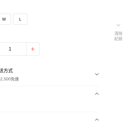
M
L
清除
紀錄
送方式
2,500免運
次付款
期付款
0 利率 每期
NT$530
21家銀行