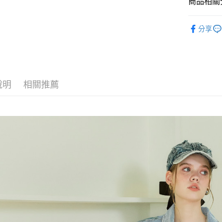
每筆NT$1
商品相關分
1.分期款
【「AFT
醒簡訊。
付款後全
１．於結帳
【歐薇 OU
2.透過簡
付」結帳
分享
每筆NT$1
帳／街口支
【歐薇 OU
２．訂單
３．收到繳
萊爾富取
【歐薇 OU
【注意事
／ATM／
1.本服務
每筆NT$1
※ 請注意
【歐薇 OU
用戶於交
絡購買商品
款買賣價
先享後付
付款後萊
說明
相關推薦
【歐薇 OU
2.基於同
※ 交易是
每筆NT$1
資料（包
是否繳費成
【歐薇 OU
用，由本
付客戶支
7-11取貨
3.完整用
活動專區
【注意事
每筆NT$1
１．透過由
交易，需
付款後7-1
求債權轉
每筆NT$1
２．關於
https://aft
宅配
３．未成
「AFTE
每筆NT$1
任。
４．使用「
宅配離島
即時審查