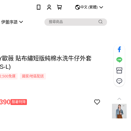
0
中文 (繁體)
伊蕾序語
EY歐薇 貼布繡短版純棉水洗牛仔外套
-L)
2,500免運
國家/地區配送
390
酷暑特降