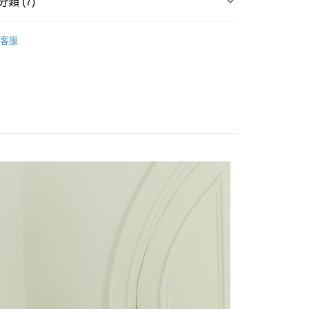
20，滿NT$2,500(含以上)免運費
類 (7)
項不併入電信帳單，「大哥付你分期」於每月結算日後寄送繳費提
EE先享後付」結帳流程】
家取貨
方式選擇「AFTEE先享後付」後，將跳轉至「AFTEE先享後
WEY】
牛仔│DENIM
訊連結打開帳單後，可選擇「超商條碼／台灣大直營門市／銀行轉
頁面，進行簡訊認證並確認金額後，即可完成結帳。
客服
20，滿NT$2,500(含以上)免運費
付／iPASS MONEY」等通路繳費。
WEY】
𝙎𝘼𝙇𝙀★買𝟯送𝟭
成立數日內，您將收到繳費通知簡訊。
費通知簡訊後14天內，點擊此簡訊中的連結，可透過四大超商
貨付款
WEY】
項】
➤ Outlet│春夏精選
網路銀行／等多元方式進行付款，方視為交易完成。
係由「台灣大哥大股份有限公司」（以下簡稱本公司）所提供，讓
20，滿NT$2,500(含以上)免運費
：結帳手續完成當下不需立刻繳費，但若您需要取消訂單，請聯
WEY】
𝙎𝘼𝙇𝙀特降專區
易時，得透過本服務購買商品或服務，並由商店將買賣／分期付
的店家。未經商家同意取消之訂單仍視為有效，需透過AFTEE
金債權讓與本公司後，依約使用本公司帳單繳交帳款。
繳納相關費用。
爾富取貨
WEY】
全部商品│ALL
意付款使用「大哥付你分期」之契約關係目的，商店將以您的個人
否成功請以「AFTEE先享後付 」之結帳頁面顯示為準，若有關於
20，滿NT$2,500(含以上)免運費
含姓名、電話或地址）提供予台灣大哥大進項蒐集、處理及利
功／繳費後需取消欲退款等相關疑問，請聯繫「AFTEE先享後
WEY】
𝙎𝘼𝙇𝙀│外罩
公司與您本人進行分期帳單所需資料之確認、核對及更正。
援中心」
https://netprotections.freshdesk.com/support/home
付款
戶服務條款，請詳閱以下連結：
https://oppay.tw/userRule
項】
20，滿NT$2,500(含以上)免運費
恩沛科技股份有限公司提供之「AFTEE先享後付」服務完成之
依本服務之必要範圍內提供個人資料，並將交易相關給付款項請
1取貨
讓予恩沛科技股份有限公司。
20，滿NT$2,500(含以上)免運費
個人資料處理事宜，請瀏覽以下網址：
ee.tw/terms/#terms3
年的使用者請事先徵得法定代理人或監護人之同意方可使用
E先享後付」，若未經同意申辦者引起之損失，本公司不負相關責
20，滿NT$2,500(含以上)免運費
AFTEE先享後付」時，將依據個別帳號之用戶狀況，依本公司
核予不同之上限額度；若仍有額度不足之情形，本公司將視審查