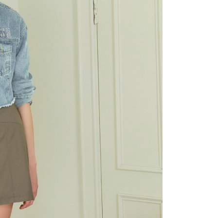
20，滿NT$2,500(含以上)免運費
用戶進行身份認證。
一人註冊多個帳號或使用他人資訊註冊。若發現惡意使用之情
市自取
科技股份有限公司將有權停止該用戶之使用額度並採取法律行
查看運費