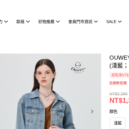
力
歐薇
好物推薦
會員門市資訊
SALE
OUW
(淺藍；S
超取滿NT$
近期新低價
NT$2,280
NT$1,
顏色
淺藍