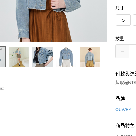
尺寸
S
數量
付款與運
超取滿NT$
付款方式
品牌
信用卡一
OUWEY
信用卡分
商品特色
3 期 