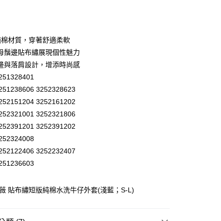
庫商業銀行
第一商業銀行
付款
業銀行
彰化商業銀行
業儲蓄銀行
台北富邦商業銀行
華商業銀行
兆豐國際商業銀行
%純棉材質，穿著舒適柔軟
小企業銀行
台中商業銀行
母鬚邊貼布繡展現個性魅力
台灣）商業銀行
華泰商業銀行
邊與落肩設計，增添時尚感
業銀行
遠東國際商業銀行
51328401
業銀行
永豐商業銀行
51238606 3252328623
業銀行
星展（台灣）商業銀行
際商業銀行
中國信託商業銀行
52151204 3252161202
天信用卡公司
52321001 3252321806
分期
52391201 3252391202
52324008
你分期使用說明】
享後付
由台灣大哥大提供，台灣大哥大用戶可立即使用無須另外申請。
52122406 3252232407
式選擇「大哥付你分期」，訂單成立後會自動跳轉到大哥付的交易
51236603
證手機門號後，選擇欲分期的期數、繳款截止日，確認付款後即
FTEE先享後付」】
。
先享後付是「在收到商品之後才付款」的支付方式。 讓您購物簡單
准額度、可分期數及費用金額請依後續交易確認頁面所載為準。
心！
歐薇 貼布繡短版純棉水洗牛仔外套(淺藍；S-L)
立30分鐘內，如未前往確認交易或遇審核未通過，訂單將自動取
：不需註冊會員、不需綁卡、不需儲值。
「轉專審核」未通過狀況，表示未達大哥付你分期系統評分，恕
：只要手機號碼，簡訊認證，即可結帳。
付款
評估內容。
：先確認商品／服務後，再付款。
式說明】