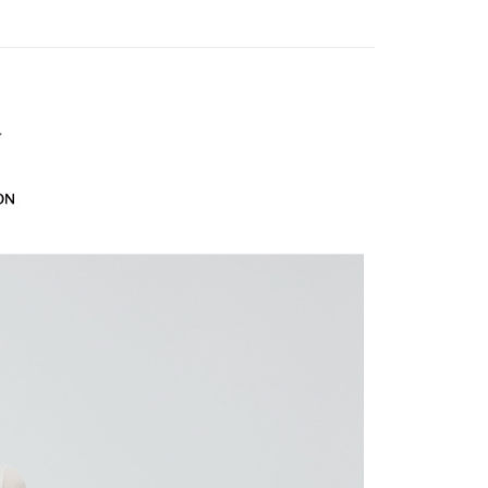
20，滿NT$2,500(含以上)免運費
項不併入電信帳單，「大哥付你分期」於每月結算日後寄送繳費提
EE先享後付」結帳流程】
EY】
冰 • 透 • 涼升級
家取貨
方式選擇「AFTEE先享後付」後，將跳轉至「AFTEE先享後
訊連結打開帳單後，可選擇「超商條碼／台灣大直營門市／銀行轉
頁面，進行簡訊認證並確認金額後，即可完成結帳。
20，滿NT$2,500(含以上)免運費
付／iPASS MONEY」等通路繳費。
成立數日內，您將收到繳費通知簡訊。
EY】
➤週二新品上市
春夏高訂新品3.8折 買三再送
費通知簡訊後14天內，點擊此簡訊中的連結，可透過四大超商
貨付款
項】
網路銀行／等多元方式進行付款，方視為交易完成。
係由「台灣大哥大股份有限公司」（以下簡稱本公司）所提供，讓
20，滿NT$2,500(含以上)免運費
：結帳手續完成當下不需立刻繳費，但若您需要取消訂單，請聯
EY】
易時，得透過本服務購買商品或服務，並由商店將買賣／分期付
SALE 2.8折起↘買三送一-下半身
的店家。未經商家同意取消之訂單仍視為有效，需透過AFTEE
金債權讓與本公司後，依約使用本公司帳單繳交帳款。
繳納相關費用。
爾富取貨
意付款使用「大哥付你分期」之契約關係目的，商店將以您的個人
否成功請以「AFTEE先享後付 」之結帳頁面顯示為準，若有關於
20，滿NT$2,500(含以上)免運費
含姓名、電話或地址）提供予台灣大哥大進項蒐集、處理及利
功／繳費後需取消欲退款等相關疑問，請聯繫「AFTEE先享後
公司與您本人進行分期帳單所需資料之確認、核對及更正。
援中心」
https://netprotections.freshdesk.com/support/home
付款
戶服務條款，請詳閱以下連結：
https://oppay.tw/userRule
項】
20，滿NT$2,500(含以上)免運費
恩沛科技股份有限公司提供之「AFTEE先享後付」服務完成之
依本服務之必要範圍內提供個人資料，並將交易相關給付款項請
1取貨
讓予恩沛科技股份有限公司。
20，滿NT$2,500(含以上)免運費
個人資料處理事宜，請瀏覽以下網址：
ee.tw/terms/#terms3
年的使用者請事先徵得法定代理人或監護人之同意方可使用
E先享後付」，若未經同意申辦者引起之損失，本公司不負相關責
20，滿NT$2,500(含以上)免運費
AFTEE先享後付」時，將依據個別帳號之用戶狀況，依本公司
核予不同之上限額度；若仍有額度不足之情形，本公司將視審查