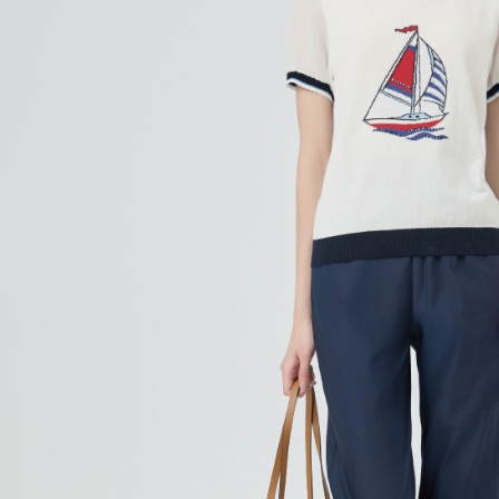
每筆NT$1
結果請求
５．嚴禁
付款後門
形，恩沛
動。
免運費
海外配送