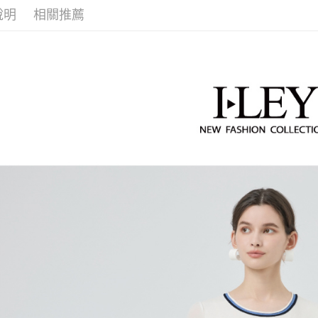
每筆NT$1
1.分期款
說明
相關推薦
【「AFT
【伊蕾 IL
醒簡訊。
付款後全
１．於結帳
2.透過簡
活動專區
付」結帳
每筆NT$1
帳／街口支
２．訂單
【伊蕾 IL
３．收到繳
萊爾富取
【注意事
一
／ATM／
1.本服務
每筆NT$1
※ 請注意
【伊蕾 IL
用戶於交
絡購買商品
款買賣價
先享後付
付款後萊
2.基於同
※ 交易是
每筆NT$1
資料（包
是否繳費成
用，由本
付客戶支
7-11取貨
3.完整用
【注意事
每筆NT$1
１．透過由
交易，需
付款後7-1
求債權轉
每筆NT$1
２．關於
https://aft
宅配
３．未成
「AFTE
每筆NT$1
任。
４．使用「
宅配離島
即時審查