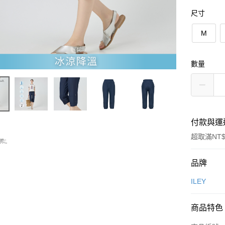
尺寸
M
數量
付款與運
超取滿NT$
付款方式
品牌
信用卡一
ILEY
信用卡分
商品特色
3 期 