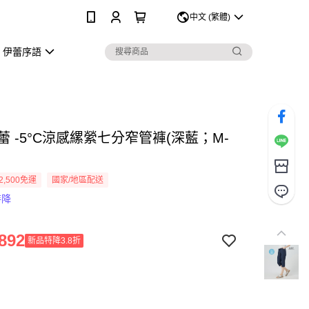
0
中文 (繁體)
伊蕾序語
伊蕾 -5°C涼感縲縈七分窄管褲(深藍；M-
2,500免運
國家/地區配送
特降
892
新品特降3.8折