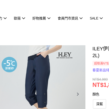
力
歐薇
好物推薦
會員門市資訊
SALE
ILEY
2L)
超取滿NT$
春夏新品
NT$4,980
NT$1,
顏色
深藍