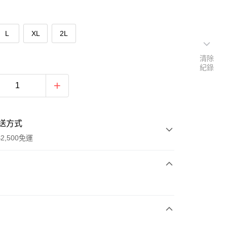
L
XL
2L
清除
紀錄
送方式
2,500免運
次付款
期付款
0 利率 每期
NT$830
21家銀行