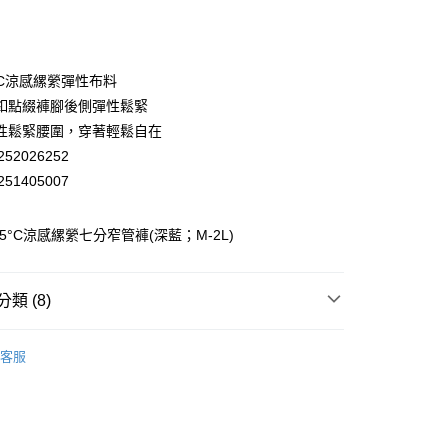
庫商業銀行
第一商業銀行
付款
業銀行
彰化商業銀行
業儲蓄銀行
台北富邦商業銀行
華商業銀行
兆豐國際商業銀行
5°C涼感縲縈彈性布料
小企業銀行
台中商業銀行
釦點綴褲腳後側彈性鬆緊
台灣）商業銀行
華泰商業銀行
性鬆緊腰圍，穿著輕鬆自在
業銀行
遠東國際商業銀行
52026252
業銀行
永豐商業銀行
51405007
業銀行
星展（台灣）商業銀行
際商業銀行
中國信託商業銀行
天信用卡公司
 -5°C涼感縲縈七分窄管褲(深藍；M-2L)
分期
你分期使用說明】
享後付
類 (8)
由台灣大哥大提供，台灣大哥大用戶可立即使用無須另外申請。
式選擇「大哥付你分期」，訂單成立後會自動跳轉到大哥付的交易
EY】
證手機門號後，選擇欲分期的期數、繳款截止日，確認付款後即
▸ MIT精選 ◂
FTEE先享後付」】
客服
。
先享後付是「在收到商品之後才付款」的支付方式。 讓您購物簡單
EY】
褲裝│PANTS
准額度、可分期數及費用金額請依後續交易確認頁面所載為準。
心！
立30分鐘內，如未前往確認交易或遇審核未通過，訂單將自動取
：不需註冊會員、不需綁卡、不需儲值。
EY】
全部商品│ALL
「轉專審核」未通過狀況，表示未達大哥付你分期系統評分，恕
：只要手機號碼，簡訊認證，即可結帳。
付款
評估內容。
：先確認商品／服務後，再付款。
EY】
SALE 2.8折起↘買三送一 全系列
式說明】