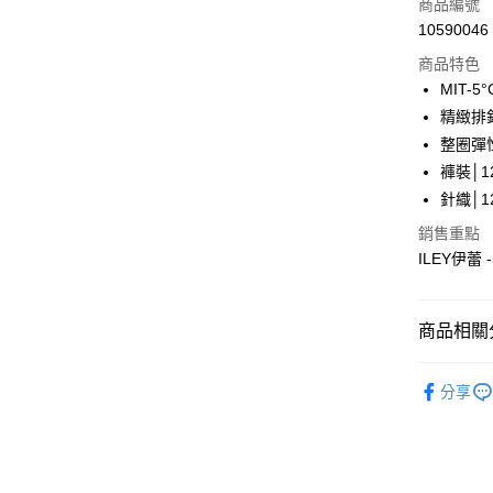
商品編號
合作金
超商取貨
10590046
華南商
LINE Pay
上海商
商品特色
國泰世
MIT-
Apple Pay
臺灣中
精緻排
匯豐（
街口支付
整圈彈
聯邦商
褲裝│12
元大商
悠遊付
針織│12
玉山商
台新國
全盈+PAY
銷售重點
台灣樂
ILEY伊蕾
大哥付你
相關說明
【大哥付
AFTEE先
商品相關分
1.本服務
2.付款方
相關說明
【伊蕾 IL
流程，驗
【關於「A
分享
完成交易
AFTEE
【伊蕾 IL
3.實際核
便利好安
運送方式
4.訂單成
１．簡單
【伊蕾 IL
消。如遇
２．便利
全家取貨
無法說明
３．安心
【伊蕾 IL
【繳款方