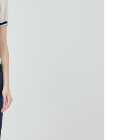
20，滿NT$2,500(含以上)免運費
用戶進行身份認證。
一人註冊多個帳號或使用他人資訊註冊。若發現惡意使用之情
市自取
科技股份有限公司將有權停止該用戶之使用額度並採取法律行
查看運費