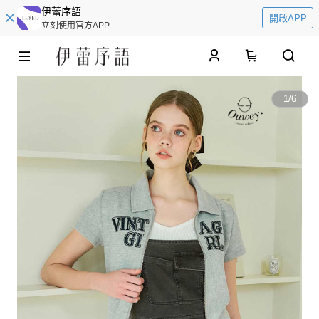
伊蕾序語
開啟APP
立刻使用官方APP
0
1
/
6