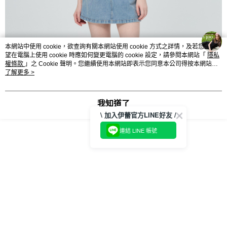
３．未成年的使用者請事先徵得法定代理人或監護人之同意方可使用
每筆NT$120，滿NT$2,500(含以上)免運費
「AFTEE先享後付」，若未經同意申辦者引起之損失，本公司不負相關責
任。
宅配離島
４．使用「AFTEE先享後付」時，將依據個別帳號之用戶狀況，依本公司即
每筆NT$120，滿NT$2,500(含以上)免運費
時審查核予不同之上限額度；若仍有額度不足之情形，本公司將視審查結果
本網站中使用 cookie，欲查詢有關本網站使用 cookie 方式之詳情，及若您不希
請求用戶進行身份認證。
望在電腦上使用 cookie 時應如何變更電腦的 cookie 設定，請參閱本網站「
隱私
付款後門市自取
５．嚴禁一人註冊多個帳號或使用他人資訊註冊。若發現惡意使用之情形，
權條款
」之 Cookie 聲明。您繼續使用本網站即表示您同意本公司得按本網站使
恩沛科技股份有限公司將有權停止該用戶之使用額度並採取法律行動。
免運費
用條款之 Cookie 聲明使用 cookie。
了解更多 >
海外配送
查看運費
我知道了
\ 加入伊蕾官方LINE好友 /
連結 LINE 帳號