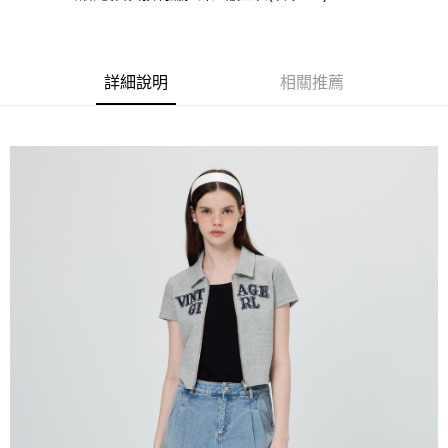
成交易。
AFTEE先享後付是「在收到商品之後才付款」的支付方式。 讓您購物簡單
運送方式
3.實際核准額度、可分期數及費用金額請依後續交易確認頁面所載為準。
便利好安心！
4.訂單成立30分鐘內，如未前往確認交易或遇審核未通過，訂單將自動取
１．簡單：不需註冊會員、不需綁卡、不需儲值。
全家取貨付款
消。如遇「轉專審核」未通過狀況，表示未達大哥付你分期系統評分，恕無
２．便利：只要手機號碼，簡訊認證，即可結帳。
法說明評估內容。
每筆NT$120，滿NT$2,500(含以上)免運費
３．安心：先確認商品／服務後，再付款。
詳細說明
相關推薦
【繳款方式說明】
1.分期款項不併入電信帳單，「大哥付你分期」於每月結算日後寄送繳費提
付款後全家取貨
【「AFTEE先享後付」結帳流程】
醒簡訊。
１．於結帳方式選擇「AFTEE先享後付」後，將跳轉至「AFTEE先享後付」
每筆NT$120，滿NT$2,500(含以上)免運費
2.透過簡訊連結打開帳單後，可選擇「超商條碼／台灣大直營門市／銀行轉
結帳頁面，進行簡訊認證並確認金額後，即可完成結帳。
帳／街口支付／iPASS MONEY」等通路繳費。
２．訂單成立數日內，您將收到繳費通知簡訊。
萊爾富取貨付款
３．收到繳費通知簡訊後14天內，點擊此簡訊中的連結，可透過四大超商／
【注意事項】
每筆NT$120，滿NT$2,500(含以上)免運費
ATM／網路銀行／等多元方式進行付款，方視為交易完成。
1.本服務係由「台灣大哥大股份有限公司」（以下簡稱本公司）所提供，讓
※ 請注意：結帳手續完成當下不需立刻繳費，但若您需要取消訂單，請聯絡
用戶於交易時，得透過本服務購買商品或服務，並由商店將買賣／分期付款
付款後萊爾富取貨
購買商品的店家。未經商家同意取消之訂單仍視為有效，需透過AFTEE先享
買賣價金債權讓與本公司後，依約使用本公司帳單繳交帳款。
後付繳納相關費用。
每筆NT$120，滿NT$2,500(含以上)免運費
2.基於同意付款使用「大哥付你分期」之契約關係目的，商店將以您的個人
※ 交易是否成功請以「AFTEE先享後付 」之結帳頁面顯示為準，若有關於
資料（包含姓名、電話或地址）提供予台灣大哥大進項蒐集、處理及利用，
是否繳費成功／繳費後需取消欲退款等相關疑問，請聯繫「AFTEE先享後付
7-11取貨付款
由本公司與您本人進行分期帳單所需資料之確認、核對及更正。
客戶支援中心」
https://netprotections.freshdesk.com/support/home
3.完整用戶服務條款，請詳閱以下連結：
https://oppay.tw/userRule
每筆NT$120，滿NT$2,500(含以上)免運費
【注意事項】
１．透過由恩沛科技股份有限公司提供之「AFTEE先享後付」服務完成之交
付款後7-11取貨
易，需依本服務之必要範圍內提供個人資料，並將交易相關給付款項請求債
每筆NT$120，滿NT$2,500(含以上)免運費
權轉讓予恩沛科技股份有限公司。
２．關於個人資料處理事宜，請瀏覽以下網址：
宅配
https://aftee.tw/terms/#terms3