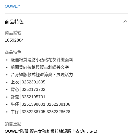
信用卡一次付款
OUWEY
信用卡分期付款
3 期 0 利率 每期
NT$363
21家銀行
商品特色
合作金庫商業銀行
第一商業銀行
超商取貨付款
商品編號
華南商業銀行
彰化商業銀行
10592804
LINE Pay
上海商業儲蓄銀行
台北富邦商業銀行
國泰世華商業銀行
兆豐國際商業銀行
商品特色
Apple Pay
臺灣中小企業銀行
台中商業銀行
嚴選棉質混紡小凸格花灰針織面料
匯豐（台灣）商業銀行
華泰商業銀行
街口支付
前開雙向拉鍊與復古刺繡英文字
聯邦商業銀行
遠東國際商業銀行
元大商業銀行
永豐商業銀行
合身短版款式輕盈涼爽，展現活力
悠遊付
玉山商業銀行
星展（台灣）商業銀行
上衣│3252391605
台新國際商業銀行
中國信託商業銀行
全盈+PAY
背心│3252173702
台灣樂天信用卡公司
針織│3252195701
大哥付你分期
牛仔│3251398001 3252238106
相關說明
牛仔│3252238705 3252328628
【大哥付你分期使用說明】
AFTEE先享後付
1.本服務由台灣大哥大提供，台灣大哥大用戶可立即使用無須另外申請。
2.付款方式選擇「大哥付你分期」，訂單成立後會自動跳轉到大哥付的交易
相關說明
銷售重點
流程，驗證手機門號後，選擇欲分期的期數、繳款截止日，確認付款後即完
【關於「AFTEE先享後付」】
OUWEY歐薇 復古女孩刺繡拉鍊短版上衣(灰；S-L)