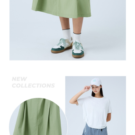
宅配離島
４．使用「AFTEE先享後付」時，將依據個別帳號之用戶狀況，依本公司即
每筆NT$120，滿NT$2,500(含以上)免運費
時審查核予不同之上限額度；若仍有額度不足之情形，本公司將視審查結果
請求用戶進行身份認證。
付款後門市自取
５．嚴禁一人註冊多個帳號或使用他人資訊註冊。若發現惡意使用之情形，
恩沛科技股份有限公司將有權停止該用戶之使用額度並採取法律行動。
免運費
海外配送
查看運費