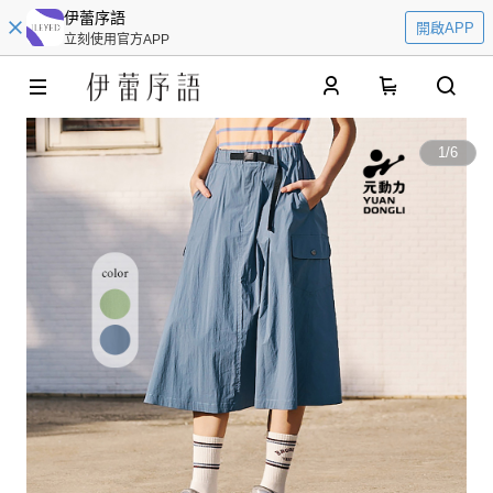
伊蕾序語
開啟APP
立刻使用官方APP
0
1
/
6