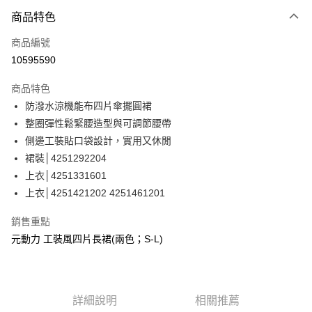
3 期 0 利率 每期
NT$496
21家銀行
商品特色
合作金庫商業銀行
第一商業銀行
超商取貨付款
商品編號
華南商業銀行
彰化商業銀行
10595590
LINE Pay
上海商業儲蓄銀行
台北富邦商業銀行
國泰世華商業銀行
兆豐國際商業銀行
商品特色
Apple Pay
臺灣中小企業銀行
台中商業銀行
防潑水涼機能布四片傘擺圓裙
匯豐（台灣）商業銀行
華泰商業銀行
街口支付
整圈彈性鬆緊腰造型與可調節腰帶
聯邦商業銀行
遠東國際商業銀行
元大商業銀行
永豐商業銀行
側邊工裝貼口袋設計，實用又休閒
悠遊付
玉山商業銀行
星展（台灣）商業銀行
裙裝│4251292204
台新國際商業銀行
中國信託商業銀行
全盈+PAY
上衣│4251331601
台灣樂天信用卡公司
上衣│4251421202 4251461201
大哥付你分期
相關說明
銷售重點
【大哥付你分期使用說明】
AFTEE先享後付
元動力 工裝風四片長裙(兩色；S-L)
1.本服務由台灣大哥大提供，台灣大哥大用戶可立即使用無須另外申請。
2.付款方式選擇「大哥付你分期」，訂單成立後會自動跳轉到大哥付的交易
相關說明
流程，驗證手機門號後，選擇欲分期的期數、繳款截止日，確認付款後即完
【關於「AFTEE先享後付」】
成交易。
AFTEE先享後付是「在收到商品之後才付款」的支付方式。 讓您購物簡單
運送方式
3.實際核准額度、可分期數及費用金額請依後續交易確認頁面所載為準。
便利好安心！
詳細說明
相關推薦
4.訂單成立30分鐘內，如未前往確認交易或遇審核未通過，訂單將自動取
１．簡單：不需註冊會員、不需綁卡、不需儲值。