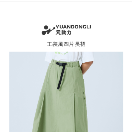
全家取貨付款
消。如遇「轉專審核」未通過狀況，表示未達大哥付你分期系統評分，恕無
２．便利：只要手機號碼，簡訊認證，即可結帳。
法說明評估內容。
每筆NT$120，滿NT$2,500(含以上)免運費
３．安心：先確認商品／服務後，再付款。
【繳款方式說明】
1.分期款項不併入電信帳單，「大哥付你分期」於每月結算日後寄送繳費提
付款後全家取貨
【「AFTEE先享後付」結帳流程】
醒簡訊。
１．於結帳方式選擇「AFTEE先享後付」後，將跳轉至「AFTEE先享後付」
每筆NT$120，滿NT$2,500(含以上)免運費
2.透過簡訊連結打開帳單後，可選擇「超商條碼／台灣大直營門市／銀行轉
結帳頁面，進行簡訊認證並確認金額後，即可完成結帳。
帳／街口支付／iPASS MONEY」等通路繳費。
２．訂單成立數日內，您將收到繳費通知簡訊。
萊爾富取貨付款
３．收到繳費通知簡訊後14天內，點擊此簡訊中的連結，可透過四大超商／
【注意事項】
每筆NT$120，滿NT$2,500(含以上)免運費
ATM／網路銀行／等多元方式進行付款，方視為交易完成。
1.本服務係由「台灣大哥大股份有限公司」（以下簡稱本公司）所提供，讓
※ 請注意：結帳手續完成當下不需立刻繳費，但若您需要取消訂單，請聯絡
用戶於交易時，得透過本服務購買商品或服務，並由商店將買賣／分期付款
付款後萊爾富取貨
購買商品的店家。未經商家同意取消之訂單仍視為有效，需透過AFTEE先享
買賣價金債權讓與本公司後，依約使用本公司帳單繳交帳款。
後付繳納相關費用。
每筆NT$120，滿NT$2,500(含以上)免運費
2.基於同意付款使用「大哥付你分期」之契約關係目的，商店將以您的個人
※ 交易是否成功請以「AFTEE先享後付 」之結帳頁面顯示為準，若有關於
資料（包含姓名、電話或地址）提供予台灣大哥大進項蒐集、處理及利用，
是否繳費成功／繳費後需取消欲退款等相關疑問，請聯繫「AFTEE先享後付
7-11取貨付款
由本公司與您本人進行分期帳單所需資料之確認、核對及更正。
客戶支援中心」
https://netprotections.freshdesk.com/support/home
3.完整用戶服務條款，請詳閱以下連結：
https://oppay.tw/userRule
每筆NT$120，滿NT$2,500(含以上)免運費
【注意事項】
１．透過由恩沛科技股份有限公司提供之「AFTEE先享後付」服務完成之交
付款後7-11取貨
易，需依本服務之必要範圍內提供個人資料，並將交易相關給付款項請求債
每筆NT$120，滿NT$2,500(含以上)免運費
權轉讓予恩沛科技股份有限公司。
２．關於個人資料處理事宜，請瀏覽以下網址：
宅配
https://aftee.tw/terms/#terms3
３．未成年的使用者請事先徵得法定代理人或監護人之同意方可使用
每筆NT$120，滿NT$2,500(含以上)免運費
「AFTEE先享後付」，若未經同意申辦者引起之損失，本公司不負相關責
任。