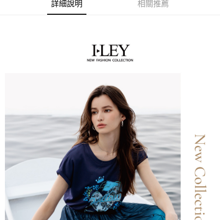
成交易。
詳細說明
相關推薦
AFTEE先享後付是「在收到商品之後才付款」的支付方式。 讓您購物簡單
運送方式
3.實際核准額度、可分期數及費用金額請依後續交易確認頁面所載為準。
便利好安心！
4.訂單成立30分鐘內，如未前往確認交易或遇審核未通過，訂單將自動取
１．簡單：不需註冊會員、不需綁卡、不需儲值。
全家取貨付款
消。如遇「轉專審核」未通過狀況，表示未達大哥付你分期系統評分，恕無
２．便利：只要手機號碼，簡訊認證，即可結帳。
法說明評估內容。
每筆NT$120，滿NT$2,500(含以上)免運費
３．安心：先確認商品／服務後，再付款。
【繳款方式說明】
1.分期款項不併入電信帳單，「大哥付你分期」於每月結算日後寄送繳費提
付款後全家取貨
【「AFTEE先享後付」結帳流程】
醒簡訊。
１．於結帳方式選擇「AFTEE先享後付」後，將跳轉至「AFTEE先享後付」
每筆NT$120，滿NT$2,500(含以上)免運費
2.透過簡訊連結打開帳單後，可選擇「超商條碼／台灣大直營門市／銀行轉
結帳頁面，進行簡訊認證並確認金額後，即可完成結帳。
帳／街口支付／iPASS MONEY」等通路繳費。
２．訂單成立數日內，您將收到繳費通知簡訊。
萊爾富取貨付款
３．收到繳費通知簡訊後14天內，點擊此簡訊中的連結，可透過四大超商／
【注意事項】
每筆NT$120，滿NT$2,500(含以上)免運費
ATM／網路銀行／等多元方式進行付款，方視為交易完成。
1.本服務係由「台灣大哥大股份有限公司」（以下簡稱本公司）所提供，讓
※ 請注意：結帳手續完成當下不需立刻繳費，但若您需要取消訂單，請聯絡
用戶於交易時，得透過本服務購買商品或服務，並由商店將買賣／分期付款
付款後萊爾富取貨
購買商品的店家。未經商家同意取消之訂單仍視為有效，需透過AFTEE先享
買賣價金債權讓與本公司後，依約使用本公司帳單繳交帳款。
後付繳納相關費用。
每筆NT$120，滿NT$2,500(含以上)免運費
2.基於同意付款使用「大哥付你分期」之契約關係目的，商店將以您的個人
※ 交易是否成功請以「AFTEE先享後付 」之結帳頁面顯示為準，若有關於
資料（包含姓名、電話或地址）提供予台灣大哥大進項蒐集、處理及利用，
是否繳費成功／繳費後需取消欲退款等相關疑問，請聯繫「AFTEE先享後付
7-11取貨付款
由本公司與您本人進行分期帳單所需資料之確認、核對及更正。
客戶支援中心」
https://netprotections.freshdesk.com/support/home
3.完整用戶服務條款，請詳閱以下連結：
https://oppay.tw/userRule
每筆NT$120，滿NT$2,500(含以上)免運費
【注意事項】
１．透過由恩沛科技股份有限公司提供之「AFTEE先享後付」服務完成之交
付款後7-11取貨
易，需依本服務之必要範圍內提供個人資料，並將交易相關給付款項請求債
每筆NT$120，滿NT$2,500(含以上)免運費
權轉讓予恩沛科技股份有限公司。
２．關於個人資料處理事宜，請瀏覽以下網址：
宅配
https://aftee.tw/terms/#terms3