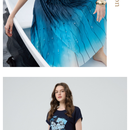
３．未成年的使用者請事先徵得法定代理人或監護人之同意方可使用
每筆NT$120，滿NT$2,500(含以上)免運費
「AFTEE先享後付」，若未經同意申辦者引起之損失，本公司不負相關責
任。
宅配離島
４．使用「AFTEE先享後付」時，將依據個別帳號之用戶狀況，依本公司即
每筆NT$120，滿NT$2,500(含以上)免運費
時審查核予不同之上限額度；若仍有額度不足之情形，本公司將視審查結果
請求用戶進行身份認證。
付款後門市自取
５．嚴禁一人註冊多個帳號或使用他人資訊註冊。若發現惡意使用之情形，
恩沛科技股份有限公司將有權停止該用戶之使用額度並採取法律行動。
免運費
海外配送
查看運費