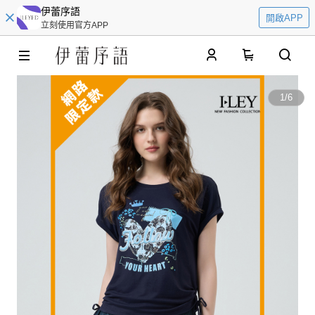
伊蕾序語
開啟APP
立刻使用官方APP
0
1
/
6