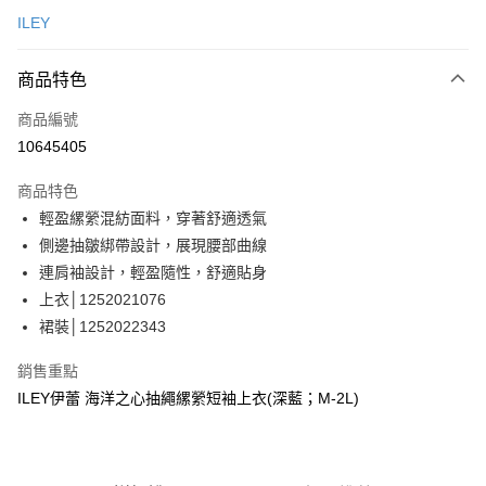
信用卡一次付款
ILEY
信用卡分期付款
3 期 0 利率 每期
NT$830
21家銀行
商品特色
合作金庫商業銀行
第一商業銀行
超商取貨付款
商品編號
華南商業銀行
彰化商業銀行
10645405
LINE Pay
上海商業儲蓄銀行
台北富邦商業銀行
國泰世華商業銀行
兆豐國際商業銀行
商品特色
Apple Pay
臺灣中小企業銀行
台中商業銀行
輕盈縲縈混紡面料，穿著舒適透氣
匯豐（台灣）商業銀行
華泰商業銀行
街口支付
側邊抽皺綁帶設計，展現腰部曲線
聯邦商業銀行
遠東國際商業銀行
元大商業銀行
永豐商業銀行
連肩袖設計，輕盈隨性，舒適貼身
悠遊付
玉山商業銀行
星展（台灣）商業銀行
上衣│1252021076
台新國際商業銀行
中國信託商業銀行
全盈+PAY
裙裝│1252022343
台灣樂天信用卡公司
大哥付你分期
銷售重點
相關說明
ILEY伊蕾 海洋之心抽繩縲縈短袖上衣(深藍；M-2L)
【大哥付你分期使用說明】
AFTEE先享後付
1.本服務由台灣大哥大提供，台灣大哥大用戶可立即使用無須另外申請。
2.付款方式選擇「大哥付你分期」，訂單成立後會自動跳轉到大哥付的交易
相關說明
流程，驗證手機門號後，選擇欲分期的期數、繳款截止日，確認付款後即完
【關於「AFTEE先享後付」】