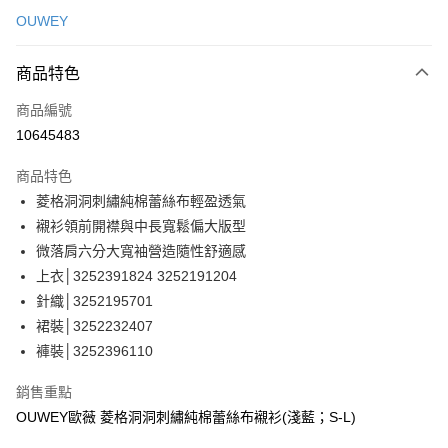
信用卡一次付款
OUWEY
信用卡分期付款
3 期 0 利率 每期
NT$430
21家銀行
商品特色
合作金庫商業銀行
第一商業銀行
超商取貨付款
商品編號
華南商業銀行
彰化商業銀行
10645483
LINE Pay
上海商業儲蓄銀行
台北富邦商業銀行
國泰世華商業銀行
兆豐國際商業銀行
商品特色
Apple Pay
臺灣中小企業銀行
台中商業銀行
菱格洞洞刺繡純棉蕾絲布輕盈透氣
匯豐（台灣）商業銀行
華泰商業銀行
街口支付
襯衫領前開襟與中長寬鬆偏大版型
聯邦商業銀行
遠東國際商業銀行
元大商業銀行
永豐商業銀行
微落肩六分大寬袖營造隨性舒適感
悠遊付
玉山商業銀行
星展（台灣）商業銀行
上衣│3252391824 3252191204
台新國際商業銀行
中國信託商業銀行
全盈+PAY
針織│3252195701
台灣樂天信用卡公司
裙裝│3252232407
大哥付你分期
褲裝│3252396110
相關說明
【大哥付你分期使用說明】
AFTEE先享後付
銷售重點
1.本服務由台灣大哥大提供，台灣大哥大用戶可立即使用無須另外申請。
2.付款方式選擇「大哥付你分期」，訂單成立後會自動跳轉到大哥付的交易
相關說明
OUWEY歐薇 菱格洞洞刺繡純棉蕾絲布襯衫(淺藍；S-L)
流程，驗證手機門號後，選擇欲分期的期數、繳款截止日，確認付款後即完
【關於「AFTEE先享後付」】