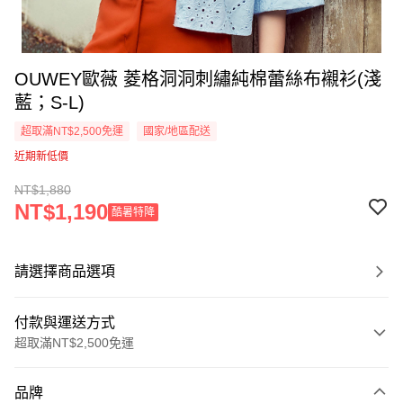
OUWEY歐薇 菱格洞洞刺繡純棉蕾絲布襯衫(淺
藍；S-L)
超取滿NT$2,500免運
國家/地區配送
近期新低價
NT$1,880
NT$1,190
酷暑特降
請選擇商品選項
付款與運送方式
超取滿NT$2,500免運
付款方式
品牌