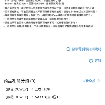
顯示電腦版詳細說明
客服
商品相關分類 (9)
查看全部
【歐薇 OUWEY】
上衣│TOP
【歐薇 OUWEY】
𝙎𝘼𝙇𝙀★買𝟯送𝟭