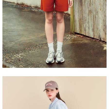
３．未成年的使用者請事先徵得法定代理人或監護人之同意方可使用
每筆NT$120，滿NT$2,500(含以上)免運費
「AFTEE先享後付」，若未經同意申辦者引起之損失，本公司不負相關責
任。
宅配離島
４．使用「AFTEE先享後付」時，將依據個別帳號之用戶狀況，依本公司即
每筆NT$120，滿NT$2,500(含以上)免運費
時審查核予不同之上限額度；若仍有額度不足之情形，本公司將視審查結果
請求用戶進行身份認證。
付款後門市自取
５．嚴禁一人註冊多個帳號或使用他人資訊註冊。若發現惡意使用之情形，
恩沛科技股份有限公司將有權停止該用戶之使用額度並採取法律行動。
免運費
海外配送
查看運費