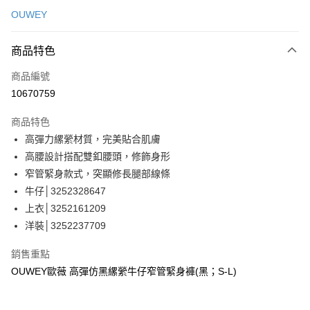
信用卡一次付款
OUWEY
信用卡分期付款
3 期 0 利率 每期
NT$363
21家銀行
商品特色
合作金庫商業銀行
第一商業銀行
超商取貨付款
商品編號
華南商業銀行
彰化商業銀行
10670759
LINE Pay
上海商業儲蓄銀行
台北富邦商業銀行
國泰世華商業銀行
兆豐國際商業銀行
商品特色
Apple Pay
臺灣中小企業銀行
台中商業銀行
高彈力縲縈材質，完美貼合肌膚
匯豐（台灣）商業銀行
華泰商業銀行
街口支付
高腰設計搭配雙釦腰頭，修飾身形
聯邦商業銀行
遠東國際商業銀行
元大商業銀行
永豐商業銀行
窄管緊身款式，突顯修長腿部線條
悠遊付
玉山商業銀行
星展（台灣）商業銀行
牛仔│3252328647
台新國際商業銀行
中國信託商業銀行
全盈+PAY
上衣│3252161209
台灣樂天信用卡公司
洋裝│3252237709
大哥付你分期
相關說明
銷售重點
【大哥付你分期使用說明】
AFTEE先享後付
OUWEY歐薇 高彈仿黑縲縈牛仔窄管緊身褲(黑；S-L)
1.本服務由台灣大哥大提供，台灣大哥大用戶可立即使用無須另外申請。
2.付款方式選擇「大哥付你分期」，訂單成立後會自動跳轉到大哥付的交易
相關說明
流程，驗證手機門號後，選擇欲分期的期數、繳款截止日，確認付款後即完
【關於「AFTEE先享後付」】