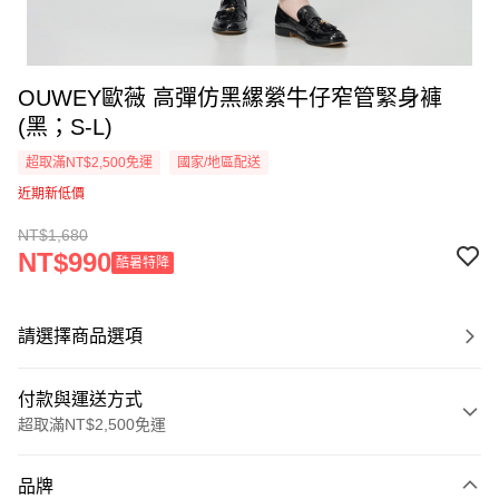
OUWEY歐薇 高彈仿黑縲縈牛仔窄管緊身褲
(黑；S-L)
超取滿NT$2,500免運
國家/地區配送
近期新低價
NT$1,680
NT$990
酷暑特降
請選擇商品選項
付款與運送方式
超取滿NT$2,500免運
付款方式
品牌