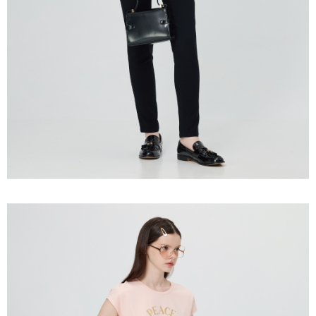
３．未成年的使用者請事先徵得法定代理人或監護人之同意方可使用
每筆NT$120，滿NT$2,500(含以上)免運費
「AFTEE先享後付」，若未經同意申辦者引起之損失，本公司不負相關責
任。
宅配離島
４．使用「AFTEE先享後付」時，將依據個別帳號之用戶狀況，依本公司即
每筆NT$120，滿NT$2,500(含以上)免運費
時審查核予不同之上限額度；若仍有額度不足之情形，本公司將視審查結果
請求用戶進行身份認證。
付款後門市自取
５．嚴禁一人註冊多個帳號或使用他人資訊註冊。若發現惡意使用之情形，
恩沛科技股份有限公司將有權停止該用戶之使用額度並採取法律行動。
免運費
海外配送
查看運費