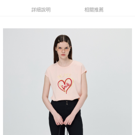
成交易。
AFTEE先享後付是「在收到商品之後才付款」的支付方式。 讓您購物簡單
運送方式
3.實際核准額度、可分期數及費用金額請依後續交易確認頁面所載為準。
便利好安心！
詳細說明
相關推薦
4.訂單成立30分鐘內，如未前往確認交易或遇審核未通過，訂單將自動取
１．簡單：不需註冊會員、不需綁卡、不需儲值。
全家取貨付款
消。如遇「轉專審核」未通過狀況，表示未達大哥付你分期系統評分，恕無
２．便利：只要手機號碼，簡訊認證，即可結帳。
法說明評估內容。
每筆NT$120，滿NT$2,500(含以上)免運費
３．安心：先確認商品／服務後，再付款。
【繳款方式說明】
1.分期款項不併入電信帳單，「大哥付你分期」於每月結算日後寄送繳費提
付款後全家取貨
【「AFTEE先享後付」結帳流程】
醒簡訊。
１．於結帳方式選擇「AFTEE先享後付」後，將跳轉至「AFTEE先享後付」
每筆NT$120，滿NT$2,500(含以上)免運費
2.透過簡訊連結打開帳單後，可選擇「超商條碼／台灣大直營門市／銀行轉
結帳頁面，進行簡訊認證並確認金額後，即可完成結帳。
帳／街口支付／iPASS MONEY」等通路繳費。
２．訂單成立數日內，您將收到繳費通知簡訊。
萊爾富取貨付款
３．收到繳費通知簡訊後14天內，點擊此簡訊中的連結，可透過四大超商／
【注意事項】
每筆NT$120，滿NT$2,500(含以上)免運費
ATM／網路銀行／等多元方式進行付款，方視為交易完成。
1.本服務係由「台灣大哥大股份有限公司」（以下簡稱本公司）所提供，讓
※ 請注意：結帳手續完成當下不需立刻繳費，但若您需要取消訂單，請聯絡
用戶於交易時，得透過本服務購買商品或服務，並由商店將買賣／分期付款
付款後萊爾富取貨
購買商品的店家。未經商家同意取消之訂單仍視為有效，需透過AFTEE先享
買賣價金債權讓與本公司後，依約使用本公司帳單繳交帳款。
後付繳納相關費用。
每筆NT$120，滿NT$2,500(含以上)免運費
2.基於同意付款使用「大哥付你分期」之契約關係目的，商店將以您的個人
※ 交易是否成功請以「AFTEE先享後付 」之結帳頁面顯示為準，若有關於
資料（包含姓名、電話或地址）提供予台灣大哥大進項蒐集、處理及利用，
是否繳費成功／繳費後需取消欲退款等相關疑問，請聯繫「AFTEE先享後付
7-11取貨付款
由本公司與您本人進行分期帳單所需資料之確認、核對及更正。
客戶支援中心」
https://netprotections.freshdesk.com/support/home
3.完整用戶服務條款，請詳閱以下連結：
https://oppay.tw/userRule
每筆NT$120，滿NT$2,500(含以上)免運費
【注意事項】
１．透過由恩沛科技股份有限公司提供之「AFTEE先享後付」服務完成之交
付款後7-11取貨
易，需依本服務之必要範圍內提供個人資料，並將交易相關給付款項請求債
每筆NT$120，滿NT$2,500(含以上)免運費
權轉讓予恩沛科技股份有限公司。
２．關於個人資料處理事宜，請瀏覽以下網址：
宅配
https://aftee.tw/terms/#terms3