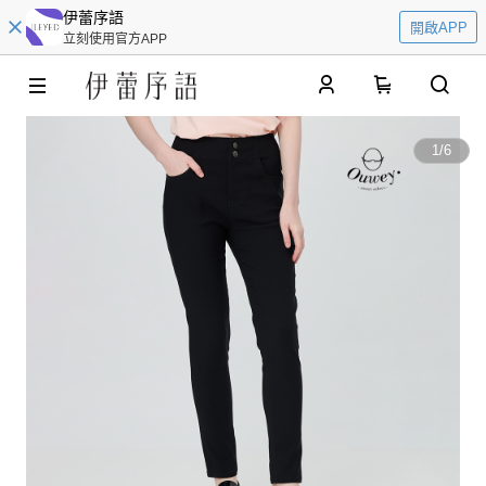
伊蕾序語
開啟APP
立刻使用官方APP
0
1
/
6