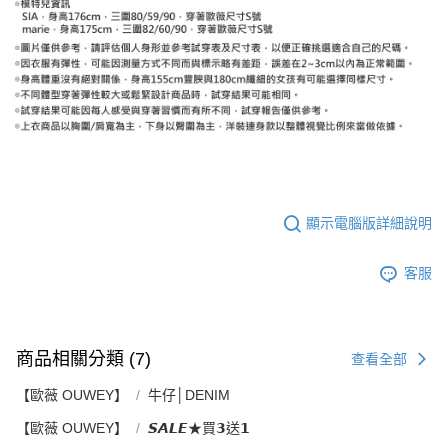
顯示電腦版詳細說明
客服
商品相關分類 (7)
查看全部
【歐薇 OUWEY】
牛仔│DENIM
【歐薇 OUWEY】
𝙎𝘼𝙇𝙀★買𝟯送𝟭