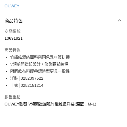
信用卡一次付款
OUWEY
信用卡分期付款
3 期 0 利率 每期
NT$596
21家銀行
商品特色
合作金庫商業銀行
第一商業銀行
超商取貨付款
商品編號
華南商業銀行
彰化商業銀行
10691921
LINE Pay
上海商業儲蓄銀行
台北富邦商業銀行
國泰世華商業銀行
兆豐國際商業銀行
商品特色
Apple Pay
臺灣中小企業銀行
台中商業銀行
竹纖維混紡面料與同色異材質拼接
匯豐（台灣）商業銀行
華泰商業銀行
街口支付
V領前開襟釦設計，修飾頸部線條
聯邦商業銀行
遠東國際商業銀行
元大商業銀行
永豐商業銀行
附同款布料腰帶讓造型更具一致性
悠遊付
玉山商業銀行
星展（台灣）商業銀行
洋裝│3252397522
台新國際商業銀行
中國信託商業銀行
全盈+PAY
上衣│3252151214
台灣樂天信用卡公司
大哥付你分期
銷售重點
相關說明
OUWEY歐薇 V領開襟圓弧竹纖維長洋裝(深藍；M-L)
【大哥付你分期使用說明】
AFTEE先享後付
1.本服務由台灣大哥大提供，台灣大哥大用戶可立即使用無須另外申請。
2.付款方式選擇「大哥付你分期」，訂單成立後會自動跳轉到大哥付的交易
相關說明
流程，驗證手機門號後，選擇欲分期的期數、繳款截止日，確認付款後即完
【關於「AFTEE先享後付」】