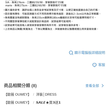
顯示電腦版詳細說明
客服
商品相關分類 (8)
查看全部
【歐薇 OUWEY】
洋裝│DRESS
【歐薇 OUWEY】
𝙎𝘼𝙇𝙀★買𝟯送𝟭