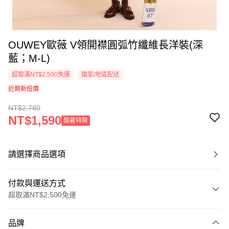
OUWEY歐薇 V領開襟圓弧竹纖維長洋裝(深
藍；M-L)
超取滿NT$2,500免運
國家/地區配送
近期新低價
NT$2,780
NT$1,590
酷暑特降
請選擇商品選項
付款與運送方式
超取滿NT$2,500免運
付款方式
品牌