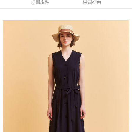
成交易。
詳細說明
相關推薦
AFTEE先享後付是「在收到商品之後才付款」的支付方式。 讓您購物簡單
運送方式
3.實際核准額度、可分期數及費用金額請依後續交易確認頁面所載為準。
便利好安心！
4.訂單成立30分鐘內，如未前往確認交易或遇審核未通過，訂單將自動取
１．簡單：不需註冊會員、不需綁卡、不需儲值。
全家取貨付款
消。如遇「轉專審核」未通過狀況，表示未達大哥付你分期系統評分，恕無
２．便利：只要手機號碼，簡訊認證，即可結帳。
法說明評估內容。
每筆NT$120，滿NT$2,500(含以上)免運費
３．安心：先確認商品／服務後，再付款。
【繳款方式說明】
1.分期款項不併入電信帳單，「大哥付你分期」於每月結算日後寄送繳費提
付款後全家取貨
【「AFTEE先享後付」結帳流程】
醒簡訊。
１．於結帳方式選擇「AFTEE先享後付」後，將跳轉至「AFTEE先享後付」
每筆NT$120，滿NT$2,500(含以上)免運費
2.透過簡訊連結打開帳單後，可選擇「超商條碼／台灣大直營門市／銀行轉
結帳頁面，進行簡訊認證並確認金額後，即可完成結帳。
帳／街口支付／iPASS MONEY」等通路繳費。
２．訂單成立數日內，您將收到繳費通知簡訊。
萊爾富取貨付款
３．收到繳費通知簡訊後14天內，點擊此簡訊中的連結，可透過四大超商／
【注意事項】
每筆NT$120，滿NT$2,500(含以上)免運費
ATM／網路銀行／等多元方式進行付款，方視為交易完成。
1.本服務係由「台灣大哥大股份有限公司」（以下簡稱本公司）所提供，讓
※ 請注意：結帳手續完成當下不需立刻繳費，但若您需要取消訂單，請聯絡
用戶於交易時，得透過本服務購買商品或服務，並由商店將買賣／分期付款
付款後萊爾富取貨
購買商品的店家。未經商家同意取消之訂單仍視為有效，需透過AFTEE先享
買賣價金債權讓與本公司後，依約使用本公司帳單繳交帳款。
後付繳納相關費用。
每筆NT$120，滿NT$2,500(含以上)免運費
2.基於同意付款使用「大哥付你分期」之契約關係目的，商店將以您的個人
※ 交易是否成功請以「AFTEE先享後付 」之結帳頁面顯示為準，若有關於
資料（包含姓名、電話或地址）提供予台灣大哥大進項蒐集、處理及利用，
是否繳費成功／繳費後需取消欲退款等相關疑問，請聯繫「AFTEE先享後付
7-11取貨付款
由本公司與您本人進行分期帳單所需資料之確認、核對及更正。
客戶支援中心」
https://netprotections.freshdesk.com/support/home
3.完整用戶服務條款，請詳閱以下連結：
https://oppay.tw/userRule
每筆NT$120，滿NT$2,500(含以上)免運費
【注意事項】
１．透過由恩沛科技股份有限公司提供之「AFTEE先享後付」服務完成之交
付款後7-11取貨
易，需依本服務之必要範圍內提供個人資料，並將交易相關給付款項請求債
每筆NT$120，滿NT$2,500(含以上)免運費
權轉讓予恩沛科技股份有限公司。
２．關於個人資料處理事宜，請瀏覽以下網址：
宅配
https://aftee.tw/terms/#terms3