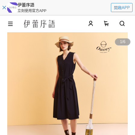
伊蕾序語
開啟APP
立刻使用官方APP
0
1
/
6