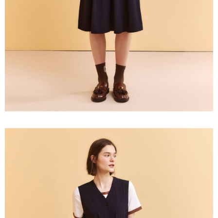
３．未成年的使用者請事先徵得法定代理人或監護人之同意方可使用
每筆NT$120，滿NT$2,500(含以上)免運費
「AFTEE先享後付」，若未經同意申辦者引起之損失，本公司不負相關責
任。
宅配離島
４．使用「AFTEE先享後付」時，將依據個別帳號之用戶狀況，依本公司即
每筆NT$120，滿NT$2,500(含以上)免運費
時審查核予不同之上限額度；若仍有額度不足之情形，本公司將視審查結果
請求用戶進行身份認證。
付款後門市自取
５．嚴禁一人註冊多個帳號或使用他人資訊註冊。若發現惡意使用之情形，
恩沛科技股份有限公司將有權停止該用戶之使用額度並採取法律行動。
免運費
海外配送
查看運費