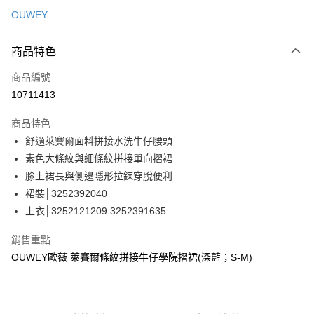
信用卡一次付款
OUWEY
信用卡分期付款
3 期 0 利率 每期
NT$430
21家銀行
商品特色
合作金庫商業銀行
第一商業銀行
超商取貨付款
商品編號
華南商業銀行
彰化商業銀行
10711413
LINE Pay
上海商業儲蓄銀行
台北富邦商業銀行
國泰世華商業銀行
兆豐國際商業銀行
商品特色
Apple Pay
臺灣中小企業銀行
台中商業銀行
舒適萊賽爾面料拼接水洗牛仔腰頭
匯豐（台灣）商業銀行
華泰商業銀行
街口支付
素色大條紋與細條紋拼接單向摺裙
聯邦商業銀行
遠東國際商業銀行
元大商業銀行
永豐商業銀行
膝上裙長與側邊隱形拉鍊穿脫便利
悠遊付
玉山商業銀行
星展（台灣）商業銀行
裙裝│3252392040
台新國際商業銀行
中國信託商業銀行
全盈+PAY
上衣│3252121209 3252391635
台灣樂天信用卡公司
大哥付你分期
銷售重點
相關說明
OUWEY歐薇 萊賽爾條紋拼接牛仔學院摺裙(深藍；S-M)
【大哥付你分期使用說明】
AFTEE先享後付
1.本服務由台灣大哥大提供，台灣大哥大用戶可立即使用無須另外申請。
2.付款方式選擇「大哥付你分期」，訂單成立後會自動跳轉到大哥付的交易
相關說明
流程，驗證手機門號後，選擇欲分期的期數、繳款截止日，確認付款後即完
【關於「AFTEE先享後付」】