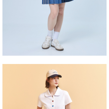
３．未成年的使用者請事先徵得法定代理人或監護人之同意方可使用
每筆NT$120，滿NT$2,500(含以上)免運費
「AFTEE先享後付」，若未經同意申辦者引起之損失，本公司不負相關責
任。
宅配離島
４．使用「AFTEE先享後付」時，將依據個別帳號之用戶狀況，依本公司即
每筆NT$120，滿NT$2,500(含以上)免運費
時審查核予不同之上限額度；若仍有額度不足之情形，本公司將視審查結果
請求用戶進行身份認證。
付款後門市自取
５．嚴禁一人註冊多個帳號或使用他人資訊註冊。若發現惡意使用之情形，
恩沛科技股份有限公司將有權停止該用戶之使用額度並採取法律行動。
免運費
海外配送
查看運費