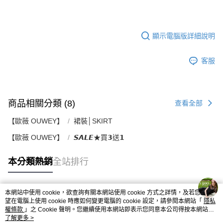
顯示電腦版詳細說明
客服
商品相關分類 (8)
查看全部
【歐薇 OUWEY】
裙裝│SKIRT
【歐薇 OUWEY】
𝙎𝘼𝙇𝙀★買𝟯送𝟭
本分類熱銷
全站排行
本網站中使用 cookie，欲查詢有關本網站使用 cookie 方式之詳情，及若您不希
熱門標籤
望在電腦上使用 cookie 時應如何變更電腦的 cookie 設定，請參閱本網站「
隱私
權條款
」之 Cookie 聲明。您繼續使用本網站即表示您同意本公司得按本網站使
用條款之 Cookie 聲明使用 cookie。
了解更多 >