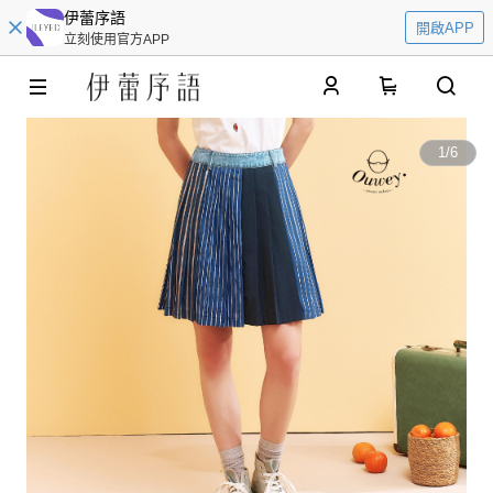
伊蕾序語
開啟APP
立刻使用官方APP
0
1
/
6