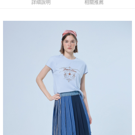
成交易。
詳細說明
相關推薦
AFTEE先享後付是「在收到商品之後才付款」的支付方式。 讓您購物簡單
運送方式
3.實際核准額度、可分期數及費用金額請依後續交易確認頁面所載為準。
便利好安心！
4.訂單成立30分鐘內，如未前往確認交易或遇審核未通過，訂單將自動取
１．簡單：不需註冊會員、不需綁卡、不需儲值。
全家取貨付款
消。如遇「轉專審核」未通過狀況，表示未達大哥付你分期系統評分，恕無
２．便利：只要手機號碼，簡訊認證，即可結帳。
法說明評估內容。
每筆NT$120，滿NT$2,500(含以上)免運費
３．安心：先確認商品／服務後，再付款。
【繳款方式說明】
1.分期款項不併入電信帳單，「大哥付你分期」於每月結算日後寄送繳費提
付款後全家取貨
【「AFTEE先享後付」結帳流程】
醒簡訊。
１．於結帳方式選擇「AFTEE先享後付」後，將跳轉至「AFTEE先享後付」
每筆NT$120，滿NT$2,500(含以上)免運費
2.透過簡訊連結打開帳單後，可選擇「超商條碼／台灣大直營門市／銀行轉
結帳頁面，進行簡訊認證並確認金額後，即可完成結帳。
帳／街口支付／iPASS MONEY」等通路繳費。
２．訂單成立數日內，您將收到繳費通知簡訊。
萊爾富取貨付款
３．收到繳費通知簡訊後14天內，點擊此簡訊中的連結，可透過四大超商／
【注意事項】
每筆NT$120，滿NT$2,500(含以上)免運費
ATM／網路銀行／等多元方式進行付款，方視為交易完成。
1.本服務係由「台灣大哥大股份有限公司」（以下簡稱本公司）所提供，讓
※ 請注意：結帳手續完成當下不需立刻繳費，但若您需要取消訂單，請聯絡
用戶於交易時，得透過本服務購買商品或服務，並由商店將買賣／分期付款
付款後萊爾富取貨
購買商品的店家。未經商家同意取消之訂單仍視為有效，需透過AFTEE先享
買賣價金債權讓與本公司後，依約使用本公司帳單繳交帳款。
後付繳納相關費用。
每筆NT$120，滿NT$2,500(含以上)免運費
2.基於同意付款使用「大哥付你分期」之契約關係目的，商店將以您的個人
※ 交易是否成功請以「AFTEE先享後付 」之結帳頁面顯示為準，若有關於
資料（包含姓名、電話或地址）提供予台灣大哥大進項蒐集、處理及利用，
是否繳費成功／繳費後需取消欲退款等相關疑問，請聯繫「AFTEE先享後付
7-11取貨付款
由本公司與您本人進行分期帳單所需資料之確認、核對及更正。
客戶支援中心」
https://netprotections.freshdesk.com/support/home
3.完整用戶服務條款，請詳閱以下連結：
https://oppay.tw/userRule
每筆NT$120，滿NT$2,500(含以上)免運費
【注意事項】
１．透過由恩沛科技股份有限公司提供之「AFTEE先享後付」服務完成之交
付款後7-11取貨
易，需依本服務之必要範圍內提供個人資料，並將交易相關給付款項請求債
每筆NT$120，滿NT$2,500(含以上)免運費
權轉讓予恩沛科技股份有限公司。
２．關於個人資料處理事宜，請瀏覽以下網址：
宅配
https://aftee.tw/terms/#terms3