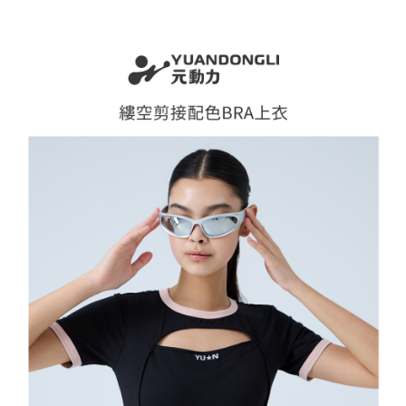
全家取貨付款
消。如遇「轉專審核」未通過狀況，表示未達大哥付你分期系統評分，恕無
２．便利：只要手機號碼，簡訊認證，即可結帳。
法說明評估內容。
每筆NT$120，滿NT$2,500(含以上)免運費
３．安心：先確認商品／服務後，再付款。
【繳款方式說明】
1.分期款項不併入電信帳單，「大哥付你分期」於每月結算日後寄送繳費提
付款後全家取貨
【「AFTEE先享後付」結帳流程】
醒簡訊。
１．於結帳方式選擇「AFTEE先享後付」後，將跳轉至「AFTEE先享後付」
每筆NT$120，滿NT$2,500(含以上)免運費
2.透過簡訊連結打開帳單後，可選擇「超商條碼／台灣大直營門市／銀行轉
結帳頁面，進行簡訊認證並確認金額後，即可完成結帳。
帳／街口支付／iPASS MONEY」等通路繳費。
２．訂單成立數日內，您將收到繳費通知簡訊。
萊爾富取貨付款
３．收到繳費通知簡訊後14天內，點擊此簡訊中的連結，可透過四大超商／
【注意事項】
每筆NT$120，滿NT$2,500(含以上)免運費
ATM／網路銀行／等多元方式進行付款，方視為交易完成。
1.本服務係由「台灣大哥大股份有限公司」（以下簡稱本公司）所提供，讓
※ 請注意：結帳手續完成當下不需立刻繳費，但若您需要取消訂單，請聯絡
用戶於交易時，得透過本服務購買商品或服務，並由商店將買賣／分期付款
付款後萊爾富取貨
購買商品的店家。未經商家同意取消之訂單仍視為有效，需透過AFTEE先享
買賣價金債權讓與本公司後，依約使用本公司帳單繳交帳款。
後付繳納相關費用。
每筆NT$120，滿NT$2,500(含以上)免運費
2.基於同意付款使用「大哥付你分期」之契約關係目的，商店將以您的個人
※ 交易是否成功請以「AFTEE先享後付 」之結帳頁面顯示為準，若有關於
資料（包含姓名、電話或地址）提供予台灣大哥大進項蒐集、處理及利用，
是否繳費成功／繳費後需取消欲退款等相關疑問，請聯繫「AFTEE先享後付
7-11取貨付款
由本公司與您本人進行分期帳單所需資料之確認、核對及更正。
客戶支援中心」
https://netprotections.freshdesk.com/support/home
3.完整用戶服務條款，請詳閱以下連結：
https://oppay.tw/userRule
每筆NT$120，滿NT$2,500(含以上)免運費
【注意事項】
１．透過由恩沛科技股份有限公司提供之「AFTEE先享後付」服務完成之交
付款後7-11取貨
易，需依本服務之必要範圍內提供個人資料，並將交易相關給付款項請求債
每筆NT$120，滿NT$2,500(含以上)免運費
權轉讓予恩沛科技股份有限公司。
２．關於個人資料處理事宜，請瀏覽以下網址：
宅配
https://aftee.tw/terms/#terms3
３．未成年的使用者請事先徵得法定代理人或監護人之同意方可使用
每筆NT$120，滿NT$2,500(含以上)免運費
「AFTEE先享後付」，若未經同意申辦者引起之損失，本公司不負相關責
任。