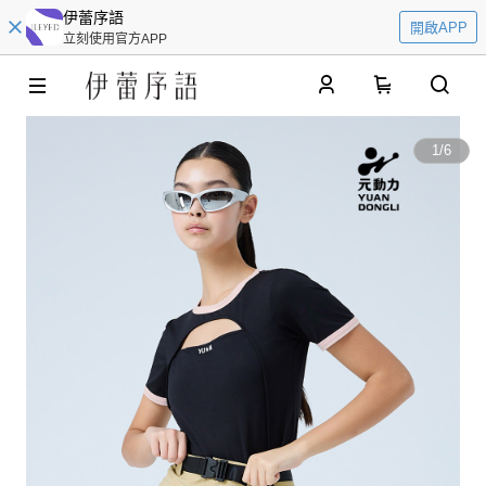
伊蕾序語
開啟APP
立刻使用官方APP
0
1
/
6