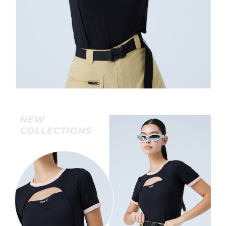
宅配離島
４．使用「AFTEE先享後付」時，將依據個別帳號之用戶狀況，依本公司即
每筆NT$120，滿NT$2,500(含以上)免運費
時審查核予不同之上限額度；若仍有額度不足之情形，本公司將視審查結果
請求用戶進行身份認證。
付款後門市自取
５．嚴禁一人註冊多個帳號或使用他人資訊註冊。若發現惡意使用之情形，
恩沛科技股份有限公司將有權停止該用戶之使用額度並採取法律行動。
免運費
海外配送
查看運費