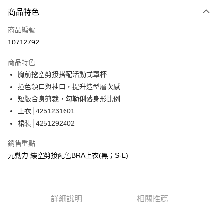
3 期 0 利率 每期
NT$330
21家銀行
商品特色
合作金庫商業銀行
第一商業銀行
超商取貨付款
商品編號
華南商業銀行
彰化商業銀行
10712792
LINE Pay
上海商業儲蓄銀行
台北富邦商業銀行
國泰世華商業銀行
兆豐國際商業銀行
商品特色
Apple Pay
臺灣中小企業銀行
台中商業銀行
胸前挖空剪接搭配活動式罩杯
匯豐（台灣）商業銀行
華泰商業銀行
街口支付
撞色領口與袖口，提升造型層次感
聯邦商業銀行
遠東國際商業銀行
元大商業銀行
永豐商業銀行
短版合身剪裁，勾勒俐落身形比例
悠遊付
玉山商業銀行
星展（台灣）商業銀行
上衣│4251231601
台新國際商業銀行
中國信託商業銀行
全盈+PAY
裙裝│4251292402
台灣樂天信用卡公司
大哥付你分期
銷售重點
相關說明
元動力 縷空剪接配色BRA上衣(黑；S-L)
【大哥付你分期使用說明】
AFTEE先享後付
1.本服務由台灣大哥大提供，台灣大哥大用戶可立即使用無須另外申請。
2.付款方式選擇「大哥付你分期」，訂單成立後會自動跳轉到大哥付的交易
相關說明
流程，驗證手機門號後，選擇欲分期的期數、繳款截止日，確認付款後即完
【關於「AFTEE先享後付」】
成交易。
詳細說明
相關推薦
AFTEE先享後付是「在收到商品之後才付款」的支付方式。 讓您購物簡單
運送方式
3.實際核准額度、可分期數及費用金額請依後續交易確認頁面所載為準。
便利好安心！
4.訂單成立30分鐘內，如未前往確認交易或遇審核未通過，訂單將自動取
１．簡單：不需註冊會員、不需綁卡、不需儲值。