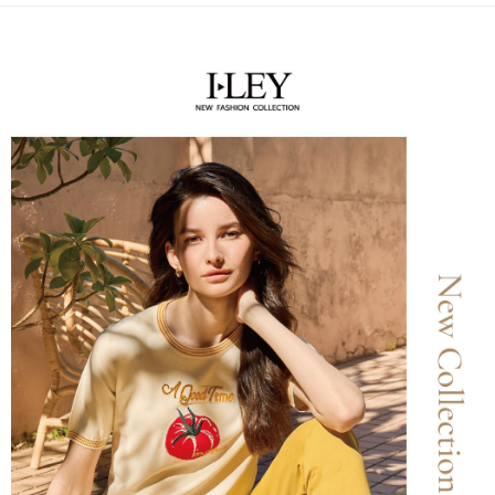
便利好安心！
4.訂單成立30分鐘內，如未前往確認交易或遇審核未通過，訂單將自動取
１．簡單：不需註冊會員、不需綁卡、不需儲值。
全家取貨付款
消。如遇「轉專審核」未通過狀況，表示未達大哥付你分期系統評分，恕無
２．便利：只要手機號碼，簡訊認證，即可結帳。
法說明評估內容。
每筆NT$120，滿NT$2,500(含以上)免運費
３．安心：先確認商品／服務後，再付款。
【繳款方式說明】
1.分期款項不併入電信帳單，「大哥付你分期」於每月結算日後寄送繳費提
付款後全家取貨
【「AFTEE先享後付」結帳流程】
醒簡訊。
１．於結帳方式選擇「AFTEE先享後付」後，將跳轉至「AFTEE先享後付」
每筆NT$120，滿NT$2,500(含以上)免運費
2.透過簡訊連結打開帳單後，可選擇「超商條碼／台灣大直營門市／銀行轉
結帳頁面，進行簡訊認證並確認金額後，即可完成結帳。
帳／街口支付／iPASS MONEY」等通路繳費。
２．訂單成立數日內，您將收到繳費通知簡訊。
萊爾富取貨付款
３．收到繳費通知簡訊後14天內，點擊此簡訊中的連結，可透過四大超商／
【注意事項】
每筆NT$120，滿NT$2,500(含以上)免運費
ATM／網路銀行／等多元方式進行付款，方視為交易完成。
1.本服務係由「台灣大哥大股份有限公司」（以下簡稱本公司）所提供，讓
※ 請注意：結帳手續完成當下不需立刻繳費，但若您需要取消訂單，請聯絡
用戶於交易時，得透過本服務購買商品或服務，並由商店將買賣／分期付款
付款後萊爾富取貨
購買商品的店家。未經商家同意取消之訂單仍視為有效，需透過AFTEE先享
買賣價金債權讓與本公司後，依約使用本公司帳單繳交帳款。
後付繳納相關費用。
每筆NT$120，滿NT$2,500(含以上)免運費
2.基於同意付款使用「大哥付你分期」之契約關係目的，商店將以您的個人
※ 交易是否成功請以「AFTEE先享後付 」之結帳頁面顯示為準，若有關於
資料（包含姓名、電話或地址）提供予台灣大哥大進項蒐集、處理及利用，
是否繳費成功／繳費後需取消欲退款等相關疑問，請聯繫「AFTEE先享後付
7-11取貨付款
由本公司與您本人進行分期帳單所需資料之確認、核對及更正。
客戶支援中心」
https://netprotections.freshdesk.com/support/home
3.完整用戶服務條款，請詳閱以下連結：
https://oppay.tw/userRule
每筆NT$120，滿NT$2,500(含以上)免運費
【注意事項】
１．透過由恩沛科技股份有限公司提供之「AFTEE先享後付」服務完成之交
付款後7-11取貨
易，需依本服務之必要範圍內提供個人資料，並將交易相關給付款項請求債
每筆NT$120，滿NT$2,500(含以上)免運費
權轉讓予恩沛科技股份有限公司。
２．關於個人資料處理事宜，請瀏覽以下網址：
宅配
https://aftee.tw/terms/#terms3
３．未成年的使用者請事先徵得法定代理人或監護人之同意方可使用
每筆NT$120，滿NT$2,500(含以上)免運費