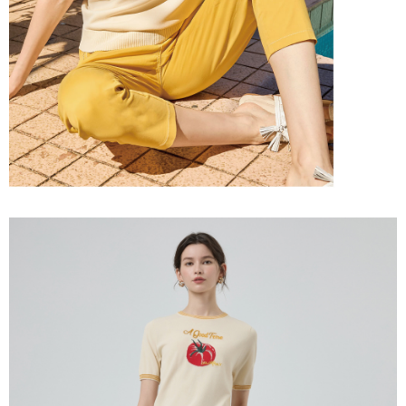
「AFTEE先享後付」，若未經同意申辦者引起之損失，本公司不負相關責
任。
宅配離島
４．使用「AFTEE先享後付」時，將依據個別帳號之用戶狀況，依本公司即
每筆NT$120，滿NT$2,500(含以上)免運費
時審查核予不同之上限額度；若仍有額度不足之情形，本公司將視審查結果
請求用戶進行身份認證。
付款後門市自取
５．嚴禁一人註冊多個帳號或使用他人資訊註冊。若發現惡意使用之情形，
恩沛科技股份有限公司將有權停止該用戶之使用額度並採取法律行動。
免運費
海外配送
查看運費