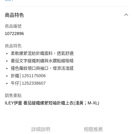
信用卡分期付款
3 期 0 利率 每期
NT$596
21家銀行
商品特色
合作金庫商業銀行
第一商業銀行
超商取貨付款
商品編號
華南商業銀行
彰化商業銀行
10722896
LINE Pay
上海商業儲蓄銀行
台北富邦商業銀行
國泰世華商業銀行
兆豐國際商業銀行
商品特色
Apple Pay
臺灣中小企業銀行
台中商業銀行
柔軟縲縈混紡針織面料，透氣舒適
匯豐（台灣）商業銀行
華泰商業銀行
街口支付
番茄文字緹織刺繡與水鑽點綴吸睛
聯邦商業銀行
遠東國際商業銀行
元大商業銀行
永豐商業銀行
撞色羅紋領口與袖口，增添活潑感
悠遊付
玉山商業銀行
星展（台灣）商業銀行
針織│1251175006
台新國際商業銀行
中國信託商業銀行
全盈+PAY
牛仔│1252338607
台灣樂天信用卡公司
大哥付你分期
銷售重點
相關說明
ILEY伊蕾 番茄緹織縲縈短袖針織上衣(淺黃；M-XL)
【大哥付你分期使用說明】
AFTEE先享後付
1.本服務由台灣大哥大提供，台灣大哥大用戶可立即使用無須另外申請。
2.付款方式選擇「大哥付你分期」，訂單成立後會自動跳轉到大哥付的交易
相關說明
流程，驗證手機門號後，選擇欲分期的期數、繳款截止日，確認付款後即完
【關於「AFTEE先享後付」】
成交易。
詳細說明
相關推薦
AFTEE先享後付是「在收到商品之後才付款」的支付方式。 讓您購物簡單
運送方式
3.實際核准額度、可分期數及費用金額請依後續交易確認頁面所載為準。