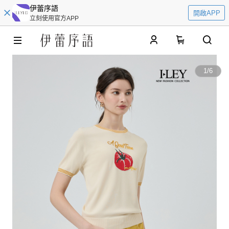
伊蕾序語
開啟APP
立刻使用官方APP
0
1
/
6