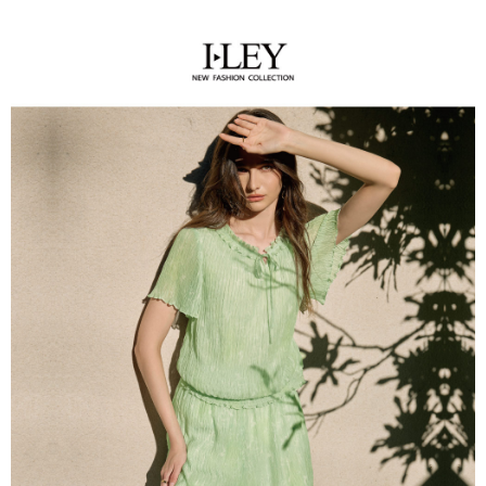
全家取貨付款
4. 订单成立30分钟内，如未前往确认交易或遇审核未通过，订单将自动取
3. 訂單確認後不需事先繳費，商品會配送至您的指定地址。
消。如遇 “转专审核”未通过状况，表示未达系统评分，恕无法说明评估内
每笔NT$120，满NT$2,500(含以上)免运费
4. 下訂完成後，您的手機會收到一封繳費通知簡訊，APP會員則會收到
容。
AFTEE APP推播通知。
【缴款方式说明】
付款後全家取貨
5. 收到商品當下無需繳費，確認無誤後，請再利用繳費通知簡訊或AFTEE
1. 分期款项不并入电信账单，“大哥付你分期”于每月结算日后寄送缴费提醒
APP於四大便利商店‧ATM/網銀等方式進行付款。
每笔NT$120，满NT$2,500(含以上)免运费
短信。
2. 通过短信链接打开账单后，可选择 “超商条码／台湾大直营门市／银行转
請留意繳費期限為 14 天。唯有下載 AFTEE App 成為 AFTEE 會員者方能享
萊爾富取貨付款
账／街口支付／iPASS MONEY”等通路缴费。
有最長 45 天內付款之服務。
每笔NT$120，满NT$2,500(含以上)免运费
【注意事项】
繳費期限，為商家向您請款的時間，再加上使用AFTEE可延長的天數所計算
1. 本服务系由 “台湾大哥大股份有限公司”所提供，让用户于交易时，得通过
付款後萊爾富取貨
出。使用AFTEE下訂可以延長您收到商品前的繳費天數，但無法保證一定能
本服务购买商品或服务，并由商店将买卖／分期付款买卖价金债权让与本公
夠在期限內收到商品(例如:預購商品或預計到貨時間較長者)。因此無論收到
每笔NT$120，满NT$2,500(含以上)免运费
司后，依约使用本公司账单缴交账款。
商品與否，仍需要請您在AFTEE規定的時間內完成繳費。
2. 基于同意付款使用 “大哥付你分期”之契约关系目的，商店将以您的个人资
7-11取貨付款
料（包含姓名、电话或地址）提供予台湾大哥大进项收集、处理及利用，由
二、付款限制
台湾大哥大与本人进行分期账单所需资料之确认、核对及更正。
每笔NT$120，满NT$2,500(含以上)免运费
1. 初次使用 AFTEE 時，將依認證結果及本公司審查結果，核予每個人不同
3. 完整用户服务条款，请详阅以下链接：
https://oppay.tw/userRule
之上限額度
2. 結帳金額須大於NT$30
付款後7-11取貨
3. 目前僅支援台灣會員
每笔NT$120，满NT$2,500(含以上)免运费
三、聲明條款
宅配
「AFTEE先享後付」(下稱本服務)乃由恩沛科技股份有限公司(下稱 AFTEE )
所提供，並由 AFTEE 向您收取款項。因使用本服務所須提供之個人資料(包
每笔NT$120，满NT$2,500(含以上)免运费
含但不限於訂購人姓名、電話，收件人姓名、電話、收件地址)，將交付予
AFTEE 於本服務必要服務範圍內運用。關於 AFTEE 對於個人資料之蒐集、