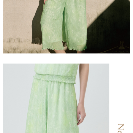
宅配離島
處理、利用，詳參 AFTEE 官網之『個人資料蒐集、處理及利用告知聲明』
每笔NT$120，满NT$2,500(含以上)免运费
（
https://aftee.tw/privacypolicy/
）。
付款後門市自取
若款項超過繳費期限，將根據當次的金額加收年利率 16% 的逾期滯納金。
未成年的使用者，請事先徵得法定代理人或監護人之同意方可使用
免运费
AFTEE。
海外配送
查看运费
若您對於個人資料之處理、利用有任何疑問，或欲行使相關法律權利，請聯
繫恩沛科技股份有限公司。若您不同意我們將上開所示之個人資料，連同必
要之購買訂單資訊提供予 AFTEE ，或讓 AFTEE 蒐集處理利用您的個人資
料，請勿選用本服務。