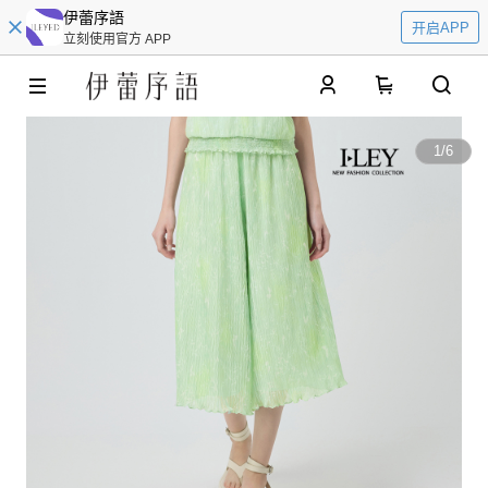
伊蕾序語
开启APP
立刻使用官方 APP
0
1
/
6