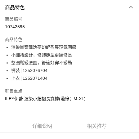
3期 0利率，每期
NT$563
21家银行
商品特色
合作金库商业银行
第一商业银行
超商取货付款
商品编号
华南商业银行
彰化商业银行
10742595
LINE Pay
上海商业储蓄银行
台北富邦商业银行
国泰世华商业银行
兆丰国际商业银行
商品特色
Apple Pay
台湾中小企业银行
台中商业银行
渲染圖案飄逸夢幻輕盈展現氛圍感
汇丰（台湾）商业银行
华泰商业银行
街口支付
小細褶設計，修飾腿型更顯修長
联邦商业银行
远东国际商业银行
元大商业银行
永丰商业银行
整圈鬆緊腰圍，舒適好穿不緊勒
悠遊付
玉山商业银行
星展（台湾）商业银行
褲裝│1252076704
台新国际商业银行
中国信托商业银行
Plus PAY
上衣│1252071404
台湾乐天信用卡公司
大哥付你分期
销售重点
相关说明
ILEY伊蕾 渲染小細褶長寬褲(淺綠；M-XL)
【大哥付你分期使用说明】
AFTEE先享后付
1. 本服务由台湾大哥大提供，电信用户可立即使用无须另外申请。（限个人
月租型门号，不开放公司户及预付卡使用）
相关说明
2. 付款方式选择 “大哥付你分期”，订单成立后会自动跳转到大哥付的交易流
一、關於 AFTEE先享後付
程，验证手机门号后，选择欲分期的期数、缴款截止日，确认付款后即完成
详细说明
相关推荐
1. 於付款方式選擇AFTEE先享後付，將跳出AFTEE先享後付手機驗證視
运送方式
交易。
窗。
3. 实际核准额度、可分期数及费用金额请依后续交易确认页面所载为准。
2. 進行簡訊驗證之後，即可完成結帳手續。