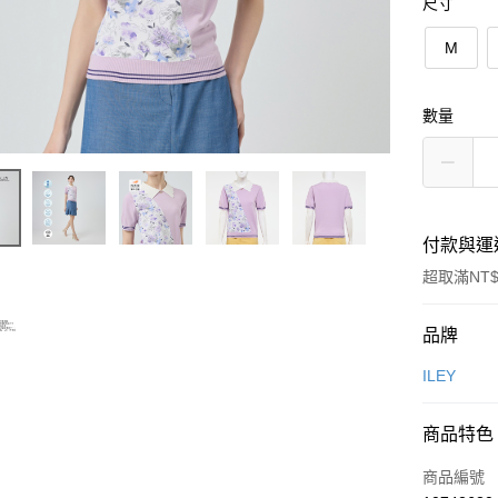
尺寸
M
數量
付款與運
超取滿NT$
付款方式
品牌
信用卡一
ILEY
信用卡分
商品特色
3 期 
商品編號
合作金
超商取貨