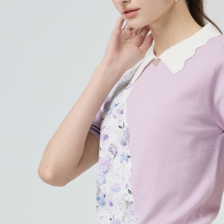
付款後門
形，恩沛
動。
免運費
海外配送