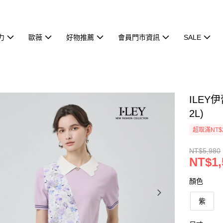
力
歐薇
好物推薦
會員門市資訊
SALE
ILEY
2L)
超取滿NT$
NT$5,980
NT$1,
顏色
紫