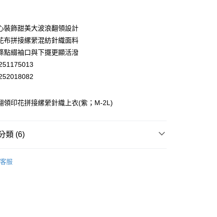
業銀行
彰化商業銀行
業儲蓄銀行
台北富邦商業銀行
華商業銀行
兆豐國際商業銀行
心裝飾甜美大波浪翻領設計
小企業銀行
台中商業銀行
花布拼接縲縈混紡針織面料
台灣）商業銀行
華泰商業銀行
條點綴袖口與下擺更顯活潑
業銀行
遠東國際商業銀行
51175013
業銀行
永豐商業銀行
52018082
業銀行
星展（台灣）商業銀行
際商業銀行
中國信託商業銀行
天信用卡公司
 翻領印花拼接縲縈針織上衣(紫；M-2L)
分期
你分期使用說明】
享後付
類 (6)
由台灣大哥大提供，台灣大哥大用戶可立即使用無須另外申請。
式選擇「大哥付你分期」，訂單成立後會自動跳轉到大哥付的交易
EY】
證手機門號後，選擇欲分期的期數、繳款截止日，確認付款後即
針織│KNIT
FTEE先享後付」】
客服
。
先享後付是「在收到商品之後才付款」的支付方式。 讓您購物簡單
EY】
精英職場穿搭
准額度、可分期數及費用金額請依後續交易確認頁面所載為準。
心！
立30分鐘內，如未前往確認交易或遇審核未通過，訂單將自動取
：不需註冊會員、不需綁卡、不需儲值。
EY】
全部商品│ALL
「轉專審核」未通過狀況，表示未達大哥付你分期系統評分，恕
：只要手機號碼，簡訊認證，即可結帳。
付款
評估內容。
：先確認商品／服務後，再付款。
EY】
SALE 2.8折起↘買三送一 全系列
式說明】
20，滿NT$2,500(含以上)免運費
項不併入電信帳單，「大哥付你分期」於每月結算日後寄送繳費提
EE先享後付」結帳流程】