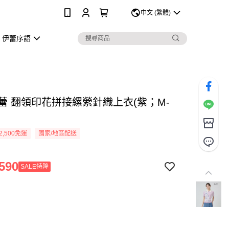
0
中文 (繁體)
伊蕾序語
伊蕾 翻領印花拼接縲縈針織上衣(紫；M-
2,500免運
國家/地區配送
590
SALE特降