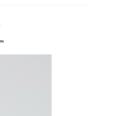
家取貨
方式選擇「AFTEE先享後付」後，將跳轉至「AFTEE先享後
訊連結打開帳單後，可選擇「超商條碼／台灣大直營門市／銀行轉
EY】
SALE 2.8折起↘買三送一-上半身
頁面，進行簡訊認證並確認金額後，即可完成結帳。
20，滿NT$2,500(含以上)免運費
付／iPASS MONEY」等通路繳費。
成立數日內，您將收到繳費通知簡訊。
費通知簡訊後14天內，點擊此簡訊中的連結，可透過四大超商
貨付款
項】
網路銀行／等多元方式進行付款，方視為交易完成。
係由「台灣大哥大股份有限公司」（以下簡稱本公司）所提供，讓
20，滿NT$2,500(含以上)免運費
：結帳手續完成當下不需立刻繳費，但若您需要取消訂單，請聯
易時，得透過本服務購買商品或服務，並由商店將買賣／分期付
的店家。未經商家同意取消之訂單仍視為有效，需透過AFTEE
金債權讓與本公司後，依約使用本公司帳單繳交帳款。
繳納相關費用。
爾富取貨
意付款使用「大哥付你分期」之契約關係目的，商店將以您的個人
否成功請以「AFTEE先享後付 」之結帳頁面顯示為準，若有關於
20，滿NT$2,500(含以上)免運費
含姓名、電話或地址）提供予台灣大哥大進項蒐集、處理及利
功／繳費後需取消欲退款等相關疑問，請聯繫「AFTEE先享後
公司與您本人進行分期帳單所需資料之確認、核對及更正。
援中心」
https://netprotections.freshdesk.com/support/home
付款
戶服務條款，請詳閱以下連結：
https://oppay.tw/userRule
項】
20，滿NT$2,500(含以上)免運費
恩沛科技股份有限公司提供之「AFTEE先享後付」服務完成之
依本服務之必要範圍內提供個人資料，並將交易相關給付款項請
1取貨
讓予恩沛科技股份有限公司。
20，滿NT$2,500(含以上)免運費
個人資料處理事宜，請瀏覽以下網址：
ee.tw/terms/#terms3
年的使用者請事先徵得法定代理人或監護人之同意方可使用
E先享後付」，若未經同意申辦者引起之損失，本公司不負相關責
20，滿NT$2,500(含以上)免運費
AFTEE先享後付」時，將依據個別帳號之用戶狀況，依本公司
核予不同之上限額度；若仍有額度不足之情形，本公司將視審查
20，滿NT$2,500(含以上)免運費
用戶進行身份認證。
一人註冊多個帳號或使用他人資訊註冊。若發現惡意使用之情