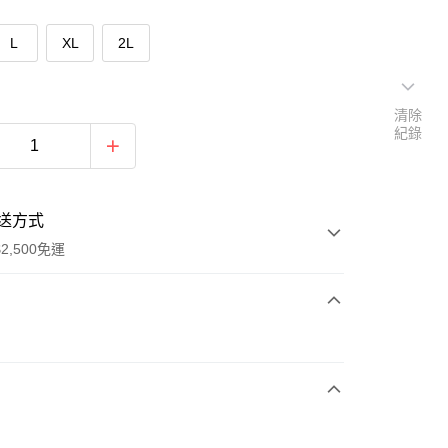
L
XL
2L
清除
紀錄
送方式
2,500免運
次付款
期付款
0 利率 每期
NT$596
21家銀行
庫商業銀行
第一商業銀行
付款