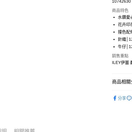
10742630
華南商
LINE Pay
上海商
商品特色
國泰世
水鑽愛
Apple Pay
臺灣中
花卉印
匯豐（
街口支付
撞色配
聯邦商
針織│12
元大商
悠遊付
牛仔│12
玉山商
台新國
全盈+PAY
銷售重點
台灣樂
ILEY伊蕾
大哥付你
相關說明
【大哥付
AFTEE先
商品相關分
1.本服務
2.付款方
相關說明
【伊蕾 IL
流程，驗
【關於「A
分享
完成交易
AFTEE
【伊蕾 IL
3.實際核
便利好安
運送方式
4.訂單成
１．簡單
【伊蕾 IL
消。如遇
２．便利
全家取貨
無法說明
３．安心
【伊蕾 IL
【繳款方
每筆NT$1
1.分期款
說明
相關推薦
【「AFT