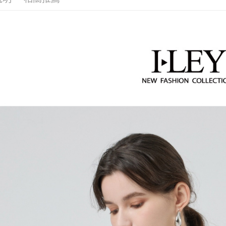
活動專區
醒簡訊。
付款後全
１．於結帳
2.透過簡
【伊蕾 IL
付」結帳
每筆NT$1
帳／街口支
２．訂單
３．收到繳
萊爾富取
【注意事
／ATM／
1.本服務
每筆NT$1
※ 請注意
用戶於交
絡購買商品
款買賣價
先享後付
付款後萊
2.基於同
※ 交易是
每筆NT$1
資料（包
是否繳費成
用，由本
付客戶支
7-11取貨
3.完整用
【注意事
每筆NT$1
１．透過由
交易，需
付款後7-1
求債權轉
每筆NT$1
２．關於
https://aft
宅配
３．未成
「AFTE
每筆NT$1
任。
４．使用「
宅配離島
即時審查
每筆NT$1
結果請求
５．嚴禁