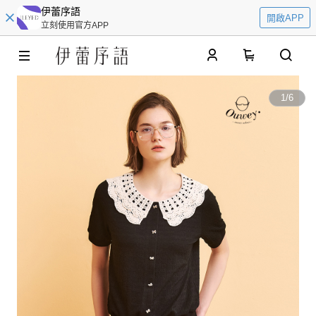
伊蕾序語
開啟APP
立刻使用官方APP
0
1
/
6