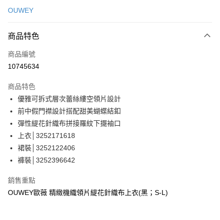
信用卡一次付款
OUWEY
信用卡分期付款
3 期 0 利率 每期
NT$363
21家銀行
商品特色
合作金庫商業銀行
第一商業銀行
超商取貨付款
商品編號
華南商業銀行
彰化商業銀行
10745634
LINE Pay
上海商業儲蓄銀行
台北富邦商業銀行
國泰世華商業銀行
兆豐國際商業銀行
商品特色
Apple Pay
臺灣中小企業銀行
台中商業銀行
優雅可拆式層次蕾絲縷空領片設計
匯豐（台灣）商業銀行
華泰商業銀行
街口支付
前中假門襟設計搭配甜美蝴蝶結釦
聯邦商業銀行
遠東國際商業銀行
元大商業銀行
永豐商業銀行
彈性緹花針織布拼接羅紋下擺袖口
悠遊付
玉山商業銀行
星展（台灣）商業銀行
上衣│3252171618
台新國際商業銀行
中國信託商業銀行
全盈+PAY
裙裝│3252122406
台灣樂天信用卡公司
褲裝│3252396642
大哥付你分期
相關說明
銷售重點
【大哥付你分期使用說明】
AFTEE先享後付
OUWEY歐薇 精緻機織領片緹花針織布上衣(黑；S-L)
1.本服務由台灣大哥大提供，台灣大哥大用戶可立即使用無須另外申請。
2.付款方式選擇「大哥付你分期」，訂單成立後會自動跳轉到大哥付的交易
相關說明
流程，驗證手機門號後，選擇欲分期的期數、繳款截止日，確認付款後即完
【關於「AFTEE先享後付」】