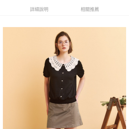
成交易。
AFTEE先享後付是「在收到商品之後才付款」的支付方式。 讓您購物簡單
運送方式
3.實際核准額度、可分期數及費用金額請依後續交易確認頁面所載為準。
便利好安心！
詳細說明
相關推薦
4.訂單成立30分鐘內，如未前往確認交易或遇審核未通過，訂單將自動取
１．簡單：不需註冊會員、不需綁卡、不需儲值。
全家取貨付款
消。如遇「轉專審核」未通過狀況，表示未達大哥付你分期系統評分，恕無
２．便利：只要手機號碼，簡訊認證，即可結帳。
法說明評估內容。
每筆NT$120，滿NT$2,500(含以上)免運費
３．安心：先確認商品／服務後，再付款。
【繳款方式說明】
1.分期款項不併入電信帳單，「大哥付你分期」於每月結算日後寄送繳費提
付款後全家取貨
【「AFTEE先享後付」結帳流程】
醒簡訊。
１．於結帳方式選擇「AFTEE先享後付」後，將跳轉至「AFTEE先享後付」
每筆NT$120，滿NT$2,500(含以上)免運費
2.透過簡訊連結打開帳單後，可選擇「超商條碼／台灣大直營門市／銀行轉
結帳頁面，進行簡訊認證並確認金額後，即可完成結帳。
帳／街口支付／iPASS MONEY」等通路繳費。
２．訂單成立數日內，您將收到繳費通知簡訊。
萊爾富取貨付款
３．收到繳費通知簡訊後14天內，點擊此簡訊中的連結，可透過四大超商／
【注意事項】
每筆NT$120，滿NT$2,500(含以上)免運費
ATM／網路銀行／等多元方式進行付款，方視為交易完成。
1.本服務係由「台灣大哥大股份有限公司」（以下簡稱本公司）所提供，讓
※ 請注意：結帳手續完成當下不需立刻繳費，但若您需要取消訂單，請聯絡
用戶於交易時，得透過本服務購買商品或服務，並由商店將買賣／分期付款
付款後萊爾富取貨
購買商品的店家。未經商家同意取消之訂單仍視為有效，需透過AFTEE先享
買賣價金債權讓與本公司後，依約使用本公司帳單繳交帳款。
後付繳納相關費用。
每筆NT$120，滿NT$2,500(含以上)免運費
2.基於同意付款使用「大哥付你分期」之契約關係目的，商店將以您的個人
※ 交易是否成功請以「AFTEE先享後付 」之結帳頁面顯示為準，若有關於
資料（包含姓名、電話或地址）提供予台灣大哥大進項蒐集、處理及利用，
是否繳費成功／繳費後需取消欲退款等相關疑問，請聯繫「AFTEE先享後付
7-11取貨付款
由本公司與您本人進行分期帳單所需資料之確認、核對及更正。
客戶支援中心」
https://netprotections.freshdesk.com/support/home
3.完整用戶服務條款，請詳閱以下連結：
https://oppay.tw/userRule
每筆NT$120，滿NT$2,500(含以上)免運費
【注意事項】
１．透過由恩沛科技股份有限公司提供之「AFTEE先享後付」服務完成之交
付款後7-11取貨
易，需依本服務之必要範圍內提供個人資料，並將交易相關給付款項請求債
每筆NT$120，滿NT$2,500(含以上)免運費
權轉讓予恩沛科技股份有限公司。
２．關於個人資料處理事宜，請瀏覽以下網址：
宅配
https://aftee.tw/terms/#terms3