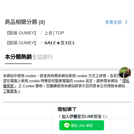
商品相關分類 (8)
查看全部
【歐薇 OUWEY】
上衣│TOP
【歐薇 OUWEY】
𝙎𝘼𝙇𝙀★買𝟯送𝟭
本分類熱銷
全站排行
本網站中使用 cookie，欲查詢有關本網站使用 cookie 方式之詳情，及若您不希
熱門標籤
望在電腦上使用 cookie 時應如何變更電腦的 cookie 設定，請參閱本網站「
隱私
權條款
」之 Cookie 聲明。您繼續使用本網站即表示您同意本公司得按本網站使
用條款之 Cookie 聲明使用 cookie。
了解更多 >
我知道了
\ 加入伊蕾官方LINE好友 /
連結 LINE 帳號