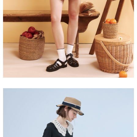
３．未成年的使用者請事先徵得法定代理人或監護人之同意方可使用
每筆NT$120，滿NT$2,500(含以上)免運費
「AFTEE先享後付」，若未經同意申辦者引起之損失，本公司不負相關責
任。
宅配離島
４．使用「AFTEE先享後付」時，將依據個別帳號之用戶狀況，依本公司即
每筆NT$120，滿NT$2,500(含以上)免運費
時審查核予不同之上限額度；若仍有額度不足之情形，本公司將視審查結果
請求用戶進行身份認證。
付款後門市自取
５．嚴禁一人註冊多個帳號或使用他人資訊註冊。若發現惡意使用之情形，
恩沛科技股份有限公司將有權停止該用戶之使用額度並採取法律行動。
免運費
海外配送
查看運費