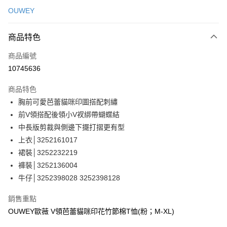
信用卡一次付款
OUWEY
信用卡分期付款
3 期 0 利率 每期
NT$363
21家銀行
商品特色
合作金庫商業銀行
第一商業銀行
超商取貨付款
商品編號
華南商業銀行
彰化商業銀行
10745636
LINE Pay
上海商業儲蓄銀行
台北富邦商業銀行
國泰世華商業銀行
兆豐國際商業銀行
商品特色
Apple Pay
臺灣中小企業銀行
台中商業銀行
胸前可愛芭蕾貓咪印圖搭配刺繡
匯豐（台灣）商業銀行
華泰商業銀行
街口支付
前V領搭配後領小V衩綁帶蝴蝶結
聯邦商業銀行
遠東國際商業銀行
元大商業銀行
永豐商業銀行
中長版剪裁與側邊下擺打摺更有型
悠遊付
玉山商業銀行
星展（台灣）商業銀行
上衣│3252161017
台新國際商業銀行
中國信託商業銀行
全盈+PAY
裙裝│3252232219
台灣樂天信用卡公司
褲裝│3252136004
大哥付你分期
牛仔│3252398028 3252398128
相關說明
【大哥付你分期使用說明】
AFTEE先享後付
銷售重點
1.本服務由台灣大哥大提供，台灣大哥大用戶可立即使用無須另外申請。
2.付款方式選擇「大哥付你分期」，訂單成立後會自動跳轉到大哥付的交易
相關說明
OUWEY歐薇 V領芭蕾貓咪印花竹節棉T恤(粉；M-XL)
流程，驗證手機門號後，選擇欲分期的期數、繳款截止日，確認付款後即完
【關於「AFTEE先享後付」】