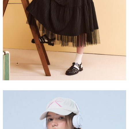
３．未成年的使用者請事先徵得法定代理人或監護人之同意方可使用
每筆NT$120，滿NT$2,500(含以上)免運費
「AFTEE先享後付」，若未經同意申辦者引起之損失，本公司不負相關責
任。
宅配離島
４．使用「AFTEE先享後付」時，將依據個別帳號之用戶狀況，依本公司即
每筆NT$120，滿NT$2,500(含以上)免運費
時審查核予不同之上限額度；若仍有額度不足之情形，本公司將視審查結果
請求用戶進行身份認證。
付款後門市自取
５．嚴禁一人註冊多個帳號或使用他人資訊註冊。若發現惡意使用之情形，
恩沛科技股份有限公司將有權停止該用戶之使用額度並採取法律行動。
免運費
海外配送
查看運費