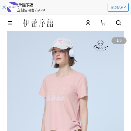
伊蕾序語
開啟APP
立刻使用官方APP
0
1
/
6