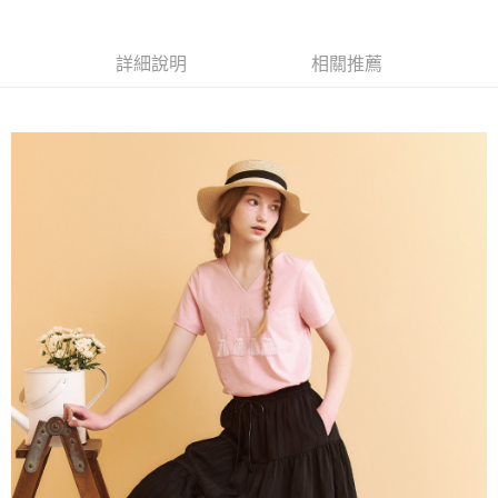
成交易。
AFTEE先享後付是「在收到商品之後才付款」的支付方式。 讓您購物簡單
運送方式
3.實際核准額度、可分期數及費用金額請依後續交易確認頁面所載為準。
便利好安心！
4.訂單成立30分鐘內，如未前往確認交易或遇審核未通過，訂單將自動取
１．簡單：不需註冊會員、不需綁卡、不需儲值。
全家取貨付款
消。如遇「轉專審核」未通過狀況，表示未達大哥付你分期系統評分，恕無
詳細說明
相關推薦
２．便利：只要手機號碼，簡訊認證，即可結帳。
法說明評估內容。
每筆NT$120，滿NT$2,500(含以上)免運費
３．安心：先確認商品／服務後，再付款。
【繳款方式說明】
1.分期款項不併入電信帳單，「大哥付你分期」於每月結算日後寄送繳費提
付款後全家取貨
【「AFTEE先享後付」結帳流程】
醒簡訊。
１．於結帳方式選擇「AFTEE先享後付」後，將跳轉至「AFTEE先享後付」
每筆NT$120，滿NT$2,500(含以上)免運費
2.透過簡訊連結打開帳單後，可選擇「超商條碼／台灣大直營門市／銀行轉
結帳頁面，進行簡訊認證並確認金額後，即可完成結帳。
帳／街口支付／iPASS MONEY」等通路繳費。
２．訂單成立數日內，您將收到繳費通知簡訊。
萊爾富取貨付款
３．收到繳費通知簡訊後14天內，點擊此簡訊中的連結，可透過四大超商／
【注意事項】
每筆NT$120，滿NT$2,500(含以上)免運費
ATM／網路銀行／等多元方式進行付款，方視為交易完成。
1.本服務係由「台灣大哥大股份有限公司」（以下簡稱本公司）所提供，讓
※ 請注意：結帳手續完成當下不需立刻繳費，但若您需要取消訂單，請聯絡
用戶於交易時，得透過本服務購買商品或服務，並由商店將買賣／分期付款
付款後萊爾富取貨
購買商品的店家。未經商家同意取消之訂單仍視為有效，需透過AFTEE先享
買賣價金債權讓與本公司後，依約使用本公司帳單繳交帳款。
後付繳納相關費用。
每筆NT$120，滿NT$2,500(含以上)免運費
2.基於同意付款使用「大哥付你分期」之契約關係目的，商店將以您的個人
※ 交易是否成功請以「AFTEE先享後付 」之結帳頁面顯示為準，若有關於
資料（包含姓名、電話或地址）提供予台灣大哥大進項蒐集、處理及利用，
是否繳費成功／繳費後需取消欲退款等相關疑問，請聯繫「AFTEE先享後付
7-11取貨付款
由本公司與您本人進行分期帳單所需資料之確認、核對及更正。
客戶支援中心」
https://netprotections.freshdesk.com/support/home
3.完整用戶服務條款，請詳閱以下連結：
https://oppay.tw/userRule
每筆NT$120，滿NT$2,500(含以上)免運費
【注意事項】
１．透過由恩沛科技股份有限公司提供之「AFTEE先享後付」服務完成之交
付款後7-11取貨
易，需依本服務之必要範圍內提供個人資料，並將交易相關給付款項請求債
每筆NT$120，滿NT$2,500(含以上)免運費
權轉讓予恩沛科技股份有限公司。
２．關於個人資料處理事宜，請瀏覽以下網址：
宅配
https://aftee.tw/terms/#terms3