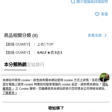
顯示電腦版詳細說明
客服
商品相關分類 (8)
查看全部
【歐薇 OUWEY】
上衣│TOP
【歐薇 OUWEY】
𝙎𝘼𝙇𝙀★買𝟯送𝟭
本分類熱銷
全站排行
本網站中使用 cookie，欲查詢有關本網站使用 cookie 方式之詳情，及若您不希
熱門標籤
望在電腦上使用 cookie 時應如何變更電腦的 cookie 設定，請參閱本網站「
隱私
權條款
」之 Cookie 聲明。您繼續使用本網站即表示您同意本公司得按本網站使
用條款之 Cookie 聲明使用 cookie。
了解更多 >
我知道了