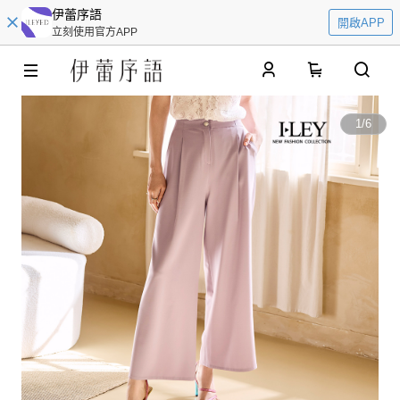
伊蕾序語
開啟APP
立刻使用官方APP
0
1
/
6