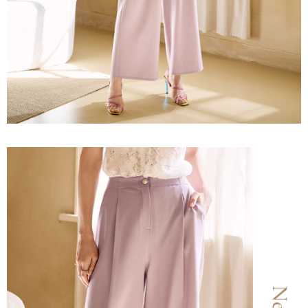
宅配離島
４．使用「AFTEE先享後付」時，將依據個別帳號之用戶狀況，依本公司即
每筆NT$120，滿NT$2,500(含以上)免運費
時審查核予不同之上限額度；若仍有額度不足之情形，本公司將視審查結果
請求用戶進行身份認證。
付款後門市自取
５．嚴禁一人註冊多個帳號或使用他人資訊註冊。若發現惡意使用之情形，
恩沛科技股份有限公司將有權停止該用戶之使用額度並採取法律行動。
免運費
海外配送
查看運費