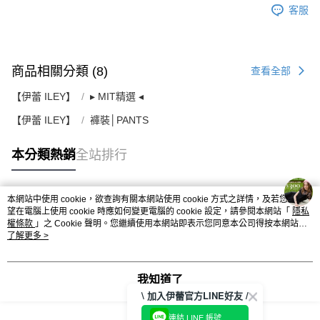
客服
商品相關分類 (8)
查看全部
【伊蕾 ILEY】
▸ MIT精選 ◂
【伊蕾 ILEY】
褲裝│PANTS
本分類熱銷
全站排行
本網站中使用 cookie，欲查詢有關本網站使用 cookie 方式之詳情，及若您不希
熱門標籤
望在電腦上使用 cookie 時應如何變更電腦的 cookie 設定，請參閱本網站「
隱私
權條款
」之 Cookie 聲明。您繼續使用本網站即表示您同意本公司得按本網站使
用條款之 Cookie 聲明使用 cookie。
了解更多 >
我知道了
\ 加入伊蕾官方LINE好友 /
連結 LINE 帳號