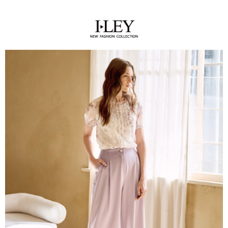
全家取貨付款
消。如遇「轉專審核」未通過狀況，表示未達大哥付你分期系統評分，恕無
２．便利：只要手機號碼，簡訊認證，即可結帳。
法說明評估內容。
每筆NT$120，滿NT$2,500(含以上)免運費
３．安心：先確認商品／服務後，再付款。
【繳款方式說明】
1.分期款項不併入電信帳單，「大哥付你分期」於每月結算日後寄送繳費提
付款後全家取貨
【「AFTEE先享後付」結帳流程】
醒簡訊。
１．於結帳方式選擇「AFTEE先享後付」後，將跳轉至「AFTEE先享後付」
每筆NT$120，滿NT$2,500(含以上)免運費
2.透過簡訊連結打開帳單後，可選擇「超商條碼／台灣大直營門市／銀行轉
結帳頁面，進行簡訊認證並確認金額後，即可完成結帳。
帳／街口支付／iPASS MONEY」等通路繳費。
２．訂單成立數日內，您將收到繳費通知簡訊。
萊爾富取貨付款
３．收到繳費通知簡訊後14天內，點擊此簡訊中的連結，可透過四大超商／
【注意事項】
每筆NT$120，滿NT$2,500(含以上)免運費
ATM／網路銀行／等多元方式進行付款，方視為交易完成。
1.本服務係由「台灣大哥大股份有限公司」（以下簡稱本公司）所提供，讓
※ 請注意：結帳手續完成當下不需立刻繳費，但若您需要取消訂單，請聯絡
用戶於交易時，得透過本服務購買商品或服務，並由商店將買賣／分期付款
付款後萊爾富取貨
購買商品的店家。未經商家同意取消之訂單仍視為有效，需透過AFTEE先享
買賣價金債權讓與本公司後，依約使用本公司帳單繳交帳款。
後付繳納相關費用。
每筆NT$120，滿NT$2,500(含以上)免運費
2.基於同意付款使用「大哥付你分期」之契約關係目的，商店將以您的個人
※ 交易是否成功請以「AFTEE先享後付 」之結帳頁面顯示為準，若有關於
資料（包含姓名、電話或地址）提供予台灣大哥大進項蒐集、處理及利用，
是否繳費成功／繳費後需取消欲退款等相關疑問，請聯繫「AFTEE先享後付
7-11取貨付款
由本公司與您本人進行分期帳單所需資料之確認、核對及更正。
客戶支援中心」
https://netprotections.freshdesk.com/support/home
3.完整用戶服務條款，請詳閱以下連結：
https://oppay.tw/userRule
每筆NT$120，滿NT$2,500(含以上)免運費
【注意事項】
１．透過由恩沛科技股份有限公司提供之「AFTEE先享後付」服務完成之交
付款後7-11取貨
易，需依本服務之必要範圍內提供個人資料，並將交易相關給付款項請求債
每筆NT$120，滿NT$2,500(含以上)免運費
權轉讓予恩沛科技股份有限公司。
２．關於個人資料處理事宜，請瀏覽以下網址：
宅配
https://aftee.tw/terms/#terms3
３．未成年的使用者請事先徵得法定代理人或監護人之同意方可使用
每筆NT$120，滿NT$2,500(含以上)免運費
「AFTEE先享後付」，若未經同意申辦者引起之損失，本公司不負相關責
任。