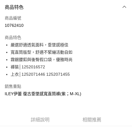
3 期 0 利率 每期
NT$596
21家銀行
商品特色
合作金庫商業銀行
第一商業銀行
超商取貨付款
商品編號
華南商業銀行
彰化商業銀行
10762410
LINE Pay
上海商業儲蓄銀行
台北富邦商業銀行
國泰世華商業銀行
兆豐國際商業銀行
商品特色
Apple Pay
臺灣中小企業銀行
台中商業銀行
嚴選舒適透氣面料，垂墜感極佳
匯豐（台灣）商業銀行
華泰商業銀行
街口支付
寬直筒版型，舒適不緊繃活動自如
聯邦商業銀行
遠東國際商業銀行
元大商業銀行
永豐商業銀行
霧銀腰釦與後臀假口袋，優雅時尚
悠遊付
玉山商業銀行
星展（台灣）商業銀行
褲裝│1252016572
台新國際商業銀行
中國信託商業銀行
全盈+PAY
上衣│1252071446 1252071455
台灣樂天信用卡公司
大哥付你分期
銷售重點
相關說明
ILEY伊蕾 復古垂墜感寬直筒褲(紫；M-XL)
【大哥付你分期使用說明】
AFTEE先享後付
1.本服務由台灣大哥大提供，台灣大哥大用戶可立即使用無須另外申請。
2.付款方式選擇「大哥付你分期」，訂單成立後會自動跳轉到大哥付的交易
相關說明
流程，驗證手機門號後，選擇欲分期的期數、繳款截止日，確認付款後即完
【關於「AFTEE先享後付」】
成交易。
詳細說明
相關推薦
AFTEE先享後付是「在收到商品之後才付款」的支付方式。 讓您購物簡單
運送方式
3.實際核准額度、可分期數及費用金額請依後續交易確認頁面所載為準。
便利好安心！
4.訂單成立30分鐘內，如未前往確認交易或遇審核未通過，訂單將自動取
１．簡單：不需註冊會員、不需綁卡、不需儲值。