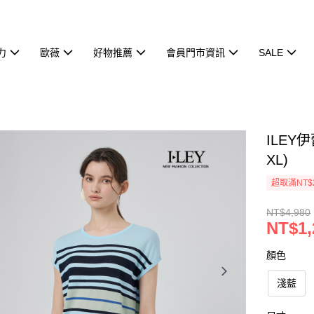
力
歐薇
好物推薦
會員門市資訊
SALE
ILEY
XL)
超取滿NT$
NT$4,980
NT$1,
顏色
淺藍