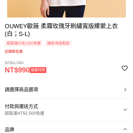
OUWEY歐薇 柔霧玫瑰牙刷繡寬版縲縈上衣
(白；S-L)
超取滿NT$2,500免運
國家/地區配送
近期新低價
NT$1,780
NT$990
酷暑特降
請選擇商品選項
付款與運送方式
超取滿NT$2,500免運
付款方式
品牌