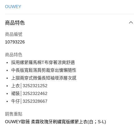
信用卡一次付款
OUWEY
信用卡分期付款
3 期 0 利率 每期
NT$363
21家銀行
商品特色
合作金庫商業銀行
第一商業銀行
超商取貨付款
商品編號
華南商業銀行
彰化商業銀行
10793226
LINE Pay
上海商業儲蓄銀行
台北富邦商業銀行
國泰世華商業銀行
兆豐國際商業銀行
商品特色
Apple Pay
臺灣中小企業銀行
台中商業銀行
採用縲縈羅馬棉T布穿著涼爽舒適
匯豐（台灣）商業銀行
華泰商業銀行
街口支付
中長版寬鬆落肩剪裁穿出慵懶隨性
聯邦商業銀行
遠東國際商業銀行
元大商業銀行
永豐商業銀行
上摺兩穿式微偏長短袖增添層次感
悠遊付
玉山商業銀行
星展（台灣）商業銀行
上衣│3252321252
台新國際商業銀行
中國信託商業銀行
全盈+PAY
裙裝│3252322462
台灣樂天信用卡公司
牛仔│3252328667
大哥付你分期
相關說明
銷售重點
【大哥付你分期使用說明】
AFTEE先享後付
OUWEY歐薇 柔霧玫瑰牙刷繡寬版縲縈上衣(白；S-L)
1.本服務由台灣大哥大提供，台灣大哥大用戶可立即使用無須另外申請。
2.付款方式選擇「大哥付你分期」，訂單成立後會自動跳轉到大哥付的交易
相關說明
流程，驗證手機門號後，選擇欲分期的期數、繳款截止日，確認付款後即完
【關於「AFTEE先享後付」】