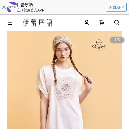
伊蕾序語
開啟APP
立刻使用官方APP
0
1
/
6