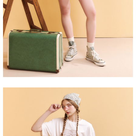
３．未成年的使用者請事先徵得法定代理人或監護人之同意方可使用
每筆NT$120，滿NT$2,500(含以上)免運費
「AFTEE先享後付」，若未經同意申辦者引起之損失，本公司不負相關責
任。
宅配離島
４．使用「AFTEE先享後付」時，將依據個別帳號之用戶狀況，依本公司即
每筆NT$120，滿NT$2,500(含以上)免運費
時審查核予不同之上限額度；若仍有額度不足之情形，本公司將視審查結果
請求用戶進行身份認證。
付款後門市自取
５．嚴禁一人註冊多個帳號或使用他人資訊註冊。若發現惡意使用之情形，
恩沛科技股份有限公司將有權停止該用戶之使用額度並採取法律行動。
免運費
海外配送
查看運費