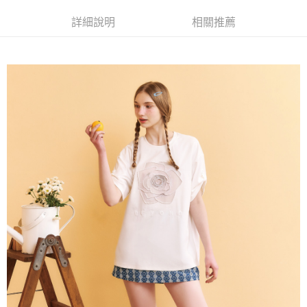
成交易。
AFTEE先享後付是「在收到商品之後才付款」的支付方式。 讓您購物簡單
運送方式
3.實際核准額度、可分期數及費用金額請依後續交易確認頁面所載為準。
便利好安心！
詳細說明
相關推薦
4.訂單成立30分鐘內，如未前往確認交易或遇審核未通過，訂單將自動取
１．簡單：不需註冊會員、不需綁卡、不需儲值。
全家取貨付款
消。如遇「轉專審核」未通過狀況，表示未達大哥付你分期系統評分，恕無
２．便利：只要手機號碼，簡訊認證，即可結帳。
法說明評估內容。
每筆NT$120，滿NT$2,500(含以上)免運費
３．安心：先確認商品／服務後，再付款。
【繳款方式說明】
1.分期款項不併入電信帳單，「大哥付你分期」於每月結算日後寄送繳費提
付款後全家取貨
【「AFTEE先享後付」結帳流程】
醒簡訊。
１．於結帳方式選擇「AFTEE先享後付」後，將跳轉至「AFTEE先享後付」
每筆NT$120，滿NT$2,500(含以上)免運費
2.透過簡訊連結打開帳單後，可選擇「超商條碼／台灣大直營門市／銀行轉
結帳頁面，進行簡訊認證並確認金額後，即可完成結帳。
帳／街口支付／iPASS MONEY」等通路繳費。
２．訂單成立數日內，您將收到繳費通知簡訊。
萊爾富取貨付款
３．收到繳費通知簡訊後14天內，點擊此簡訊中的連結，可透過四大超商／
【注意事項】
每筆NT$120，滿NT$2,500(含以上)免運費
ATM／網路銀行／等多元方式進行付款，方視為交易完成。
1.本服務係由「台灣大哥大股份有限公司」（以下簡稱本公司）所提供，讓
※ 請注意：結帳手續完成當下不需立刻繳費，但若您需要取消訂單，請聯絡
用戶於交易時，得透過本服務購買商品或服務，並由商店將買賣／分期付款
付款後萊爾富取貨
購買商品的店家。未經商家同意取消之訂單仍視為有效，需透過AFTEE先享
買賣價金債權讓與本公司後，依約使用本公司帳單繳交帳款。
後付繳納相關費用。
每筆NT$120，滿NT$2,500(含以上)免運費
2.基於同意付款使用「大哥付你分期」之契約關係目的，商店將以您的個人
※ 交易是否成功請以「AFTEE先享後付 」之結帳頁面顯示為準，若有關於
資料（包含姓名、電話或地址）提供予台灣大哥大進項蒐集、處理及利用，
是否繳費成功／繳費後需取消欲退款等相關疑問，請聯繫「AFTEE先享後付
7-11取貨付款
由本公司與您本人進行分期帳單所需資料之確認、核對及更正。
客戶支援中心」
https://netprotections.freshdesk.com/support/home
3.完整用戶服務條款，請詳閱以下連結：
https://oppay.tw/userRule
每筆NT$120，滿NT$2,500(含以上)免運費
【注意事項】
１．透過由恩沛科技股份有限公司提供之「AFTEE先享後付」服務完成之交
付款後7-11取貨
易，需依本服務之必要範圍內提供個人資料，並將交易相關給付款項請求債
每筆NT$120，滿NT$2,500(含以上)免運費
權轉讓予恩沛科技股份有限公司。
２．關於個人資料處理事宜，請瀏覽以下網址：
宅配
https://aftee.tw/terms/#terms3