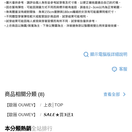
顯示電腦版詳細說明
客服
商品相關分類 (8)
查看全部
【歐薇 OUWEY】
上衣│TOP
【歐薇 OUWEY】
𝙎𝘼𝙇𝙀★買𝟯送𝟭
本分類熱銷
全站排行