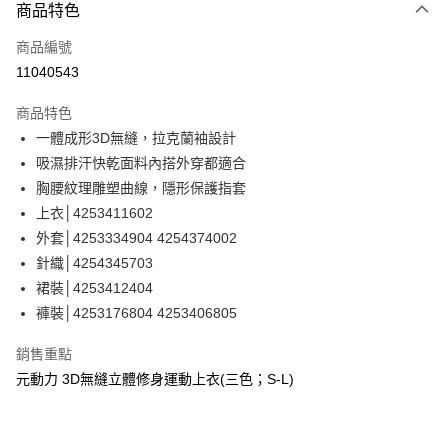
3 期 0 利率 每期
NT$326
21家銀行
商品特色
合作金庫商業銀行
第一商業銀行
超商取貨付款
商品編號
華南商業銀行
彰化商業銀行
11040543
LINE Pay
上海商業儲蓄銀行
台北富邦商業銀行
國泰世華商業銀行
兆豐國際商業銀行
商品特色
Apple Pay
臺灣中小企業銀行
台中商業銀行
一體成形3D無縫，拉克蘭袖設計
匯豐（台灣）商業銀行
華泰商業銀行
街口支付
吸濕排汗快乾面料內搭外穿都適合
聯邦商業銀行
遠東國際商業銀行
元大商業銀行
永豐商業銀行
胸腰紋理雕塑曲線，隱形保護指套
悠遊付
玉山商業銀行
星展（台灣）商業銀行
上衣│4253411602
台新國際商業銀行
中國信託商業銀行
全盈+PAY
外套│4253334904 4254374002
台灣樂天信用卡公司
針織│4254345703
大哥付你分期
裙裝│4253412404
相關說明
褲裝│4253176804 4253406805
【大哥付你分期使用說明】
AFTEE先享後付
1.本服務由台灣大哥大提供，台灣大哥大用戶可立即使用無須另外申請。
2.付款方式選擇「大哥付你分期」，訂單成立後會自動跳轉到大哥付的交易
相關說明
銷售重點
流程，驗證手機門號後，選擇欲分期的期數、繳款截止日，確認付款後即完
【關於「AFTEE先享後付」】
元動力 3D無縫立體修身運動上衣(三色；S-L)
成交易。
AFTEE先享後付是「在收到商品之後才付款」的支付方式。 讓您購物簡單
運送方式
3.實際核准額度、可分期數及費用金額請依後續交易確認頁面所載為準。
便利好安心！
4.訂單成立30分鐘內，如未前往確認交易或遇審核未通過，訂單將自動取
１．簡單：不需註冊會員、不需綁卡、不需儲值。
全家取貨付款
消。如遇「轉專審核」未通過狀況，表示未達大哥付你分期系統評分，恕無
２．便利：只要手機號碼，簡訊認證，即可結帳。