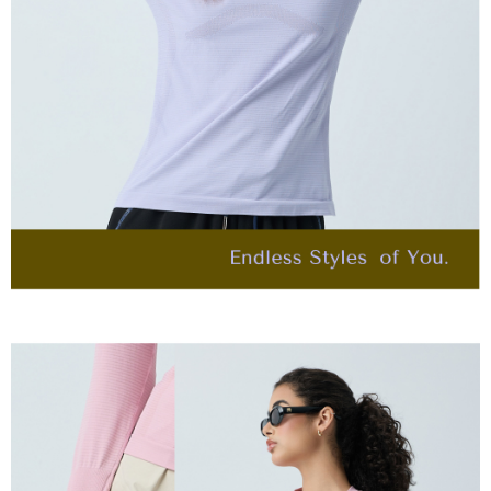
４．使用「AFTEE先享後付」時，將依據個別帳號之用戶狀況，依本公司即
每筆NT$120，滿NT$2,500(含以上)免運費
時審查核予不同之上限額度；若仍有額度不足之情形，本公司將視審查結果
請求用戶進行身份認證。
付款後門市自取
５．嚴禁一人註冊多個帳號或使用他人資訊註冊。若發現惡意使用之情形，
恩沛科技股份有限公司將有權停止該用戶之使用額度並採取法律行動。
免運費
海外配送
查看運費