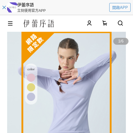
伊蕾序語
開啟APP
立刻使用官方APP
0
1
/
6