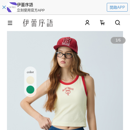
伊蕾序語
開啟APP
立刻使用官方APP
0
1
/
6