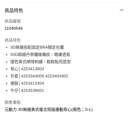
信用卡分期付款
3 期 0 利率 每期
NT$293
21家銀行
商品特色
合作金庫商業銀行
第一商業銀行
超商取貨付款
商品編號
華南商業銀行
彰化商業銀行
11040546
LINE Pay
上海商業儲蓄銀行
台北富邦商業銀行
國泰世華商業銀行
兆豐國際商業銀行
商品特色
Apple Pay
臺灣中小企業銀行
台中商業銀行
3D無縫搭配固定BRA穩定包覆
匯豐（台灣）商業銀行
華泰商業銀行
街口支付
50D超細丹寧纖維羅紋，親膚透氣
聯邦商業銀行
遠東國際商業銀行
元大商業銀行
永豐商業銀行
撞色美式網球刺繡，輕鬆點亮造型
悠遊付
玉山商業銀行
星展（台灣）商業銀行
背心│4253413803
台新國際商業銀行
中國信託商業銀行
全盈+PAY
外套│4253344009 4253404902
台灣樂天信用卡公司
裙裝│4253412404
大哥付你分期
牛仔│4253538601
相關說明
【大哥付你分期使用說明】
AFTEE先享後付
銷售重點
1.本服務由台灣大哥大提供，台灣大哥大用戶可立即使用無須另外申請。
2.付款方式選擇「大哥付你分期」，訂單成立後會自動跳轉到大哥付的交易
相關說明
元動力 3D無縫美式復古短版運動背心(兩色；S-L)
流程，驗證手機門號後，選擇欲分期的期數、繳款截止日，確認付款後即完
【關於「AFTEE先享後付」】
成交易。
AFTEE先享後付是「在收到商品之後才付款」的支付方式。 讓您購物簡單
運送方式
3.實際核准額度、可分期數及費用金額請依後續交易確認頁面所載為準。
便利好安心！
4.訂單成立30分鐘內，如未前往確認交易或遇審核未通過，訂單將自動取