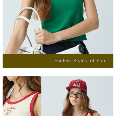
任。
宅配離島
４．使用「AFTEE先享後付」時，將依據個別帳號之用戶狀況，依本公司即
每筆NT$120，滿NT$2,500(含以上)免運費
時審查核予不同之上限額度；若仍有額度不足之情形，本公司將視審查結果
請求用戶進行身份認證。
付款後門市自取
５．嚴禁一人註冊多個帳號或使用他人資訊註冊。若發現惡意使用之情形，
恩沛科技股份有限公司將有權停止該用戶之使用額度並採取法律行動。
免運費
海外配送
查看運費