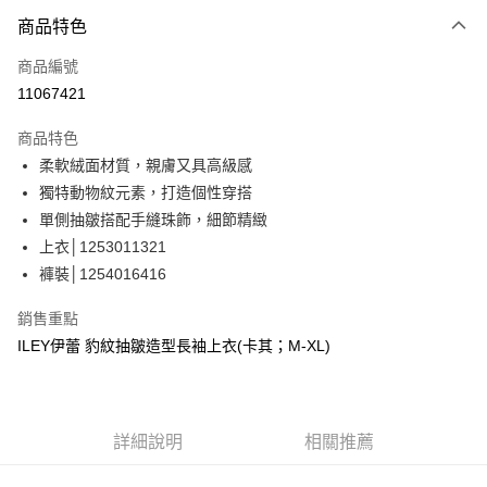
3 期 0 利率 每期
NT$593
21家銀行
商品特色
合作金庫商業銀行
第一商業銀行
超商取貨付款
商品編號
華南商業銀行
彰化商業銀行
11067421
LINE Pay
上海商業儲蓄銀行
台北富邦商業銀行
國泰世華商業銀行
兆豐國際商業銀行
商品特色
Apple Pay
臺灣中小企業銀行
台中商業銀行
柔軟絨面材質，親膚又具高級感
匯豐（台灣）商業銀行
華泰商業銀行
街口支付
獨特動物紋元素，打造個性穿搭
聯邦商業銀行
遠東國際商業銀行
元大商業銀行
永豐商業銀行
單側抽皺搭配手縫珠飾，細節精緻
悠遊付
玉山商業銀行
星展（台灣）商業銀行
上衣│1253011321
台新國際商業銀行
中國信託商業銀行
全盈+PAY
褲裝│1254016416
台灣樂天信用卡公司
大哥付你分期
銷售重點
相關說明
ILEY伊蕾 豹紋抽皺造型長袖上衣(卡其；M-XL)
【大哥付你分期使用說明】
AFTEE先享後付
1.本服務由台灣大哥大提供，台灣大哥大用戶可立即使用無須另外申請。
2.付款方式選擇「大哥付你分期」，訂單成立後會自動跳轉到大哥付的交易
相關說明
流程，驗證手機門號後，選擇欲分期的期數、繳款截止日，確認付款後即完
【關於「AFTEE先享後付」】
成交易。
詳細說明
相關推薦
AFTEE先享後付是「在收到商品之後才付款」的支付方式。 讓您購物簡單
運送方式
3.實際核准額度、可分期數及費用金額請依後續交易確認頁面所載為準。
便利好安心！
4.訂單成立30分鐘內，如未前往確認交易或遇審核未通過，訂單將自動取
１．簡單：不需註冊會員、不需綁卡、不需儲值。