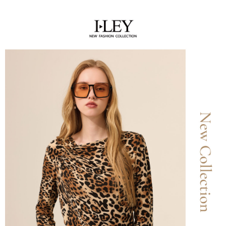
全家取貨付款
消。如遇「轉專審核」未通過狀況，表示未達大哥付你分期系統評分，恕無
２．便利：只要手機號碼，簡訊認證，即可結帳。
法說明評估內容。
每筆NT$120，滿NT$2,500(含以上)免運費
３．安心：先確認商品／服務後，再付款。
【繳款方式說明】
1.分期款項不併入電信帳單，「大哥付你分期」於每月結算日後寄送繳費提
付款後全家取貨
【「AFTEE先享後付」結帳流程】
醒簡訊。
１．於結帳方式選擇「AFTEE先享後付」後，將跳轉至「AFTEE先享後付」
每筆NT$120，滿NT$2,500(含以上)免運費
2.透過簡訊連結打開帳單後，可選擇「超商條碼／台灣大直營門市／銀行轉
結帳頁面，進行簡訊認證並確認金額後，即可完成結帳。
帳／街口支付／iPASS MONEY」等通路繳費。
２．訂單成立數日內，您將收到繳費通知簡訊。
萊爾富取貨付款
３．收到繳費通知簡訊後14天內，點擊此簡訊中的連結，可透過四大超商／
【注意事項】
每筆NT$120，滿NT$2,500(含以上)免運費
ATM／網路銀行／等多元方式進行付款，方視為交易完成。
1.本服務係由「台灣大哥大股份有限公司」（以下簡稱本公司）所提供，讓
※ 請注意：結帳手續完成當下不需立刻繳費，但若您需要取消訂單，請聯絡
用戶於交易時，得透過本服務購買商品或服務，並由商店將買賣／分期付款
付款後萊爾富取貨
購買商品的店家。未經商家同意取消之訂單仍視為有效，需透過AFTEE先享
買賣價金債權讓與本公司後，依約使用本公司帳單繳交帳款。
後付繳納相關費用。
每筆NT$120，滿NT$2,500(含以上)免運費
2.基於同意付款使用「大哥付你分期」之契約關係目的，商店將以您的個人
※ 交易是否成功請以「AFTEE先享後付 」之結帳頁面顯示為準，若有關於
資料（包含姓名、電話或地址）提供予台灣大哥大進項蒐集、處理及利用，
是否繳費成功／繳費後需取消欲退款等相關疑問，請聯繫「AFTEE先享後付
7-11取貨付款
由本公司與您本人進行分期帳單所需資料之確認、核對及更正。
客戶支援中心」
https://netprotections.freshdesk.com/support/home
3.完整用戶服務條款，請詳閱以下連結：
https://oppay.tw/userRule
每筆NT$120，滿NT$2,500(含以上)免運費
【注意事項】
１．透過由恩沛科技股份有限公司提供之「AFTEE先享後付」服務完成之交
付款後7-11取貨
易，需依本服務之必要範圍內提供個人資料，並將交易相關給付款項請求債
每筆NT$120，滿NT$2,500(含以上)免運費
權轉讓予恩沛科技股份有限公司。
２．關於個人資料處理事宜，請瀏覽以下網址：
宅配
https://aftee.tw/terms/#terms3
３．未成年的使用者請事先徵得法定代理人或監護人之同意方可使用
每筆NT$120，滿NT$2,500(含以上)免運費
「AFTEE先享後付」，若未經同意申辦者引起之損失，本公司不負相關責
任。