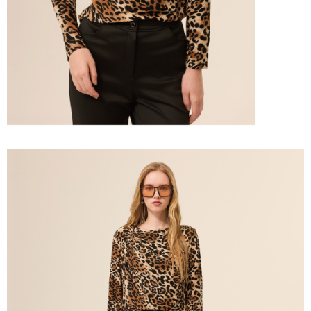
宅配離島
４．使用「AFTEE先享後付」時，將依據個別帳號之用戶狀況，依本公司即
每筆NT$120，滿NT$2,500(含以上)免運費
時審查核予不同之上限額度；若仍有額度不足之情形，本公司將視審查結果
請求用戶進行身份認證。
付款後門市自取
５．嚴禁一人註冊多個帳號或使用他人資訊註冊。若發現惡意使用之情形，
恩沛科技股份有限公司將有權停止該用戶之使用額度並採取法律行動。
免運費
海外配送
查看運費