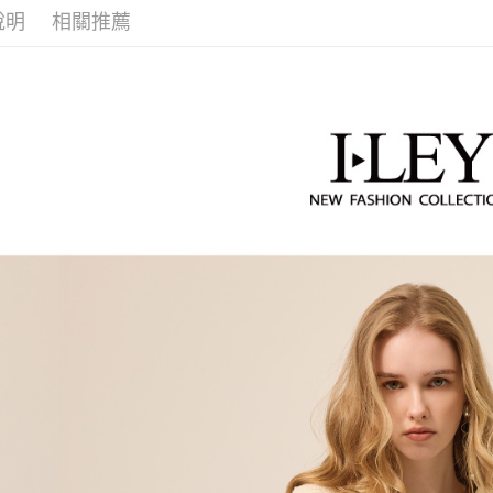
2.透過簡
付」結帳
每筆NT$1
說明
相關推薦
帳／街口支
２．訂單
３．收到繳
萊爾富取
【注意事
／ATM／
1.本服務
每筆NT$1
※ 請注意
用戶於交
絡購買商品
款買賣價
先享後付
付款後萊
2.基於同
※ 交易是
每筆NT$1
資料（包
是否繳費成
用，由本
付客戶支
7-11取貨
3.完整用
【注意事
每筆NT$1
１．透過由
交易，需
付款後7-1
求債權轉
每筆NT$1
２．關於
https://aft
宅配
３．未成
「AFTE
每筆NT$1
任。
４．使用「
宅配離島
即時審查
每筆NT$1
結果請求
５．嚴禁
付款後門
形，恩沛