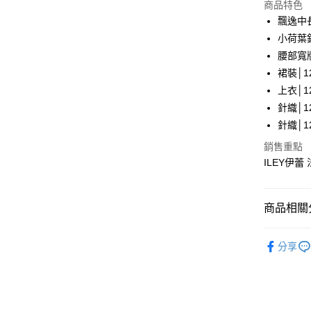
LINE Pay
上海商
商品特色
國泰世
飄逸中
Apple Pay
臺灣中
小荷葉
匯豐（
街口支付
腰部寬
聯邦商
裙裝│12
元大商
悠遊付
上衣│12
玉山商
台新國
全盈+PAY
針織│12
台灣樂
針織│12
大哥付你
銷售重點
相關說明
ILEY伊蕾
【大哥付
AFTEE先
1.本服務
2.付款方
相關說明
流程，驗
【關於「A
商品相關分
完成交易
AFTEE
3.實際核
便利好安
運送方式
【伊蕾 IL
4.訂單成
１．簡單
分享
消。如遇
２．便利
全家取貨
【伊蕾 IL
無法說明
３．安心
【繳款方
每筆NT$1
【伊蕾 IL
1.分期款
【「AFT
醒簡訊。
付款後全
１．於結帳
活動專區