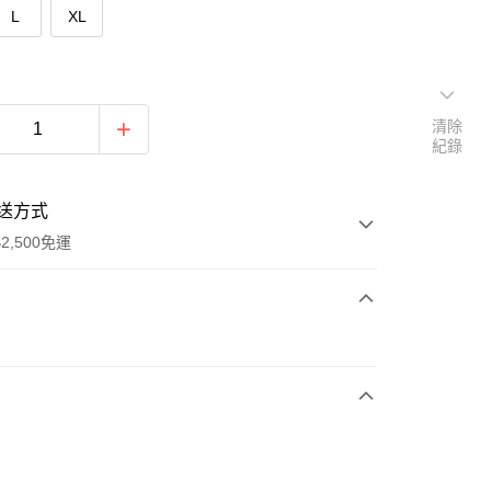
L
XL
清除
紀錄
送方式
2,500免運
次付款
期付款
0 利率 每期
NT$760
21家銀行
庫商業銀行
第一商業銀行
付款
業銀行
彰化商業銀行