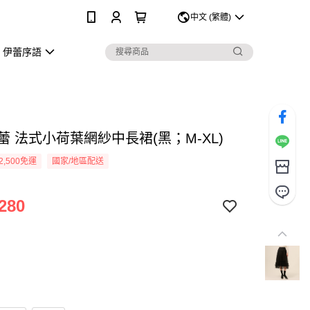
0
中文 (繁體)
伊蕾序語
伊蕾 法式小荷葉網紗中長裙(黑；M-XL)
2,500免運
國家/地區配送
280