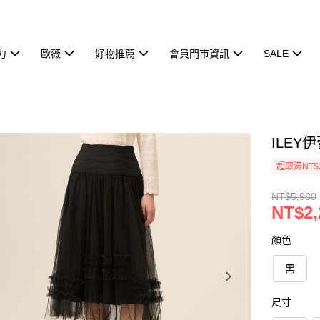
力
歐薇
好物推薦
會員門市資訊
SALE
ILEY
超取滿NT$
NT$5,980
NT$2,
顏色
黑
尺寸