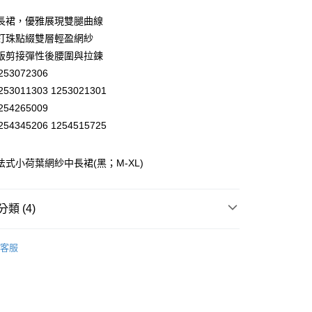
業儲蓄銀行
台北富邦商業銀行
華商業銀行
兆豐國際商業銀行
長裙，優雅展現雙腿曲線
小企業銀行
台中商業銀行
釘珠點綴雙層輕盈網紗
台灣）商業銀行
華泰商業銀行
版剪接彈性後腰圍與拉鍊
業銀行
遠東國際商業銀行
53072306
業銀行
永豐商業銀行
53011303 1253021301
業銀行
星展（台灣）商業銀行
際商業銀行
中國信託商業銀行
54265009
天信用卡公司
54345206 1254515725
分期
 法式小荷葉網紗中長裙(黑；M-XL)
你分期使用說明】
享後付
由台灣大哥大提供，台灣大哥大用戶可立即使用無須另外申請。
式選擇「大哥付你分期」，訂單成立後會自動跳轉到大哥付的交易
證手機門號後，選擇欲分期的期數、繳款截止日，確認付款後即
FTEE先享後付」】
類 (4)
。
先享後付是「在收到商品之後才付款」的支付方式。 讓您購物簡單
准額度、可分期數及費用金額請依後續交易確認頁面所載為準。
心！
EY】
褲裝│PANTS
立30分鐘內，如未前往確認交易或遇審核未通過，訂單將自動取
：不需註冊會員、不需綁卡、不需儲值。
客服
「轉專審核」未通過狀況，表示未達大哥付你分期系統評分，恕
：只要手機號碼，簡訊認證，即可結帳。
付款
EY】
➤ Outlet│秋冬精選
評估內容。
：先確認商品／服務後，再付款。
式說明】
20，滿NT$2,500(含以上)免運費
EY】
全部商品│ALL
項不併入電信帳單，「大哥付你分期」於每月結算日後寄送繳費提
EE先享後付」結帳流程】
家取貨
方式選擇「AFTEE先享後付」後，將跳轉至「AFTEE先享後