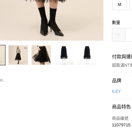
M
數量
付款與運
超取滿NT$
付款方式
品牌
信用卡一
ILEY
信用卡分
商品特色
3 期 
商品編號
合作金
超商取貨
11079715
華南商