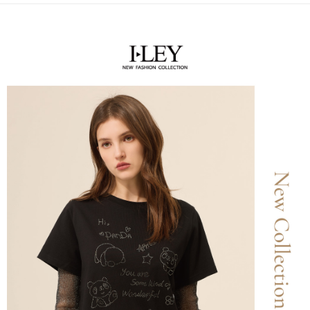
便利好安心！
4.訂單成立30分鐘內，如未前往確認交易或遇審核未通過，訂單將自動取
１．簡單：不需註冊會員、不需綁卡、不需儲值。
全家取貨付款
消。如遇「轉專審核」未通過狀況，表示未達大哥付你分期系統評分，恕無
２．便利：只要手機號碼，簡訊認證，即可結帳。
法說明評估內容。
每筆NT$120，滿NT$2,500(含以上)免運費
３．安心：先確認商品／服務後，再付款。
【繳款方式說明】
1.分期款項不併入電信帳單，「大哥付你分期」於每月結算日後寄送繳費提
付款後全家取貨
【「AFTEE先享後付」結帳流程】
醒簡訊。
１．於結帳方式選擇「AFTEE先享後付」後，將跳轉至「AFTEE先享後付」
每筆NT$120，滿NT$2,500(含以上)免運費
2.透過簡訊連結打開帳單後，可選擇「超商條碼／台灣大直營門市／銀行轉
結帳頁面，進行簡訊認證並確認金額後，即可完成結帳。
帳／街口支付／iPASS MONEY」等通路繳費。
２．訂單成立數日內，您將收到繳費通知簡訊。
萊爾富取貨付款
３．收到繳費通知簡訊後14天內，點擊此簡訊中的連結，可透過四大超商／
【注意事項】
每筆NT$120，滿NT$2,500(含以上)免運費
ATM／網路銀行／等多元方式進行付款，方視為交易完成。
1.本服務係由「台灣大哥大股份有限公司」（以下簡稱本公司）所提供，讓
※ 請注意：結帳手續完成當下不需立刻繳費，但若您需要取消訂單，請聯絡
用戶於交易時，得透過本服務購買商品或服務，並由商店將買賣／分期付款
付款後萊爾富取貨
購買商品的店家。未經商家同意取消之訂單仍視為有效，需透過AFTEE先享
買賣價金債權讓與本公司後，依約使用本公司帳單繳交帳款。
後付繳納相關費用。
每筆NT$120，滿NT$2,500(含以上)免運費
2.基於同意付款使用「大哥付你分期」之契約關係目的，商店將以您的個人
※ 交易是否成功請以「AFTEE先享後付 」之結帳頁面顯示為準，若有關於
資料（包含姓名、電話或地址）提供予台灣大哥大進項蒐集、處理及利用，
是否繳費成功／繳費後需取消欲退款等相關疑問，請聯繫「AFTEE先享後付
7-11取貨付款
由本公司與您本人進行分期帳單所需資料之確認、核對及更正。
客戶支援中心」
https://netprotections.freshdesk.com/support/home
3.完整用戶服務條款，請詳閱以下連結：
https://oppay.tw/userRule
每筆NT$120，滿NT$2,500(含以上)免運費
【注意事項】
１．透過由恩沛科技股份有限公司提供之「AFTEE先享後付」服務完成之交
付款後7-11取貨
易，需依本服務之必要範圍內提供個人資料，並將交易相關給付款項請求債
每筆NT$120，滿NT$2,500(含以上)免運費
權轉讓予恩沛科技股份有限公司。
２．關於個人資料處理事宜，請瀏覽以下網址：
宅配
https://aftee.tw/terms/#terms3
３．未成年的使用者請事先徵得法定代理人或監護人之同意方可使用
每筆NT$120，滿NT$2,500(含以上)免運費