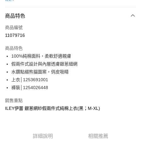
信用卡分期付款
3 期 0 利率 每期
NT$593
21家銀行
商品特色
合作金庫商業銀行
第一商業銀行
超商取貨付款
商品編號
華南商業銀行
彰化商業銀行
11079716
LINE Pay
上海商業儲蓄銀行
台北富邦商業銀行
國泰世華商業銀行
兆豐國際商業銀行
商品特色
Apple Pay
臺灣中小企業銀行
台中商業銀行
100%純棉面料，柔軟舒適親膚
匯豐（台灣）商業銀行
華泰商業銀行
街口支付
假兩件式設計與內層透膚銀蔥細網
聯邦商業銀行
遠東國際商業銀行
元大商業銀行
永豐商業銀行
水鑽點綴熊貓圖案，俏皮吸睛
悠遊付
玉山商業銀行
星展（台灣）商業銀行
上衣│1253691001
台新國際商業銀行
中國信託商業銀行
全盈+PAY
褲裝│1254026448
台灣樂天信用卡公司
大哥付你分期
銷售重點
相關說明
ILEY伊蕾 銀蔥網紗假兩件式純棉上衣(黑；M-XL)
【大哥付你分期使用說明】
AFTEE先享後付
1.本服務由台灣大哥大提供，台灣大哥大用戶可立即使用無須另外申請。
2.付款方式選擇「大哥付你分期」，訂單成立後會自動跳轉到大哥付的交易
相關說明
流程，驗證手機門號後，選擇欲分期的期數、繳款截止日，確認付款後即完
【關於「AFTEE先享後付」】
成交易。
詳細說明
相關推薦
AFTEE先享後付是「在收到商品之後才付款」的支付方式。 讓您購物簡單
運送方式
3.實際核准額度、可分期數及費用金額請依後續交易確認頁面所載為準。