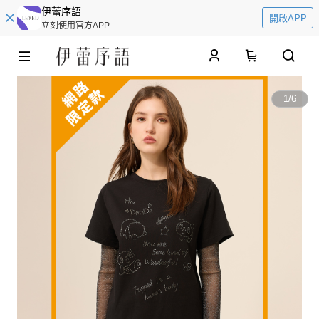
伊蕾序語
開啟APP
立刻使用官方APP
0
1
/
6