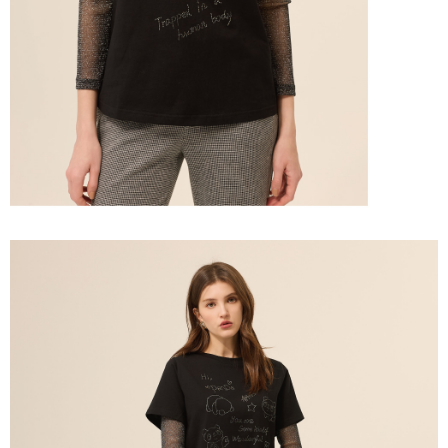
「AFTEE先享後付」，若未經同意申辦者引起之損失，本公司不負相關責
任。
宅配離島
４．使用「AFTEE先享後付」時，將依據個別帳號之用戶狀況，依本公司即
每筆NT$120，滿NT$2,500(含以上)免運費
時審查核予不同之上限額度；若仍有額度不足之情形，本公司將視審查結果
請求用戶進行身份認證。
付款後門市自取
５．嚴禁一人註冊多個帳號或使用他人資訊註冊。若發現惡意使用之情形，
恩沛科技股份有限公司將有權停止該用戶之使用額度並採取法律行動。
免運費
海外配送
查看運費