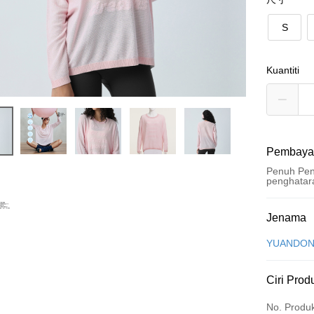
S
Kuantiti
Pembaya
Penuh Pen
penghatar
Kaedah 
Jenama
Kad Kredi
YUANDON
Ansuran K
Ciri Prod
3 ansu
No. Produ
Taiw