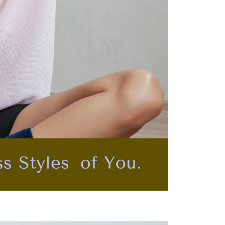
Gogo, selepas pengesahan nombor telefon, pilih bilangan
oleh AFTEE, sila jangan gunakan perkhidmatan ini.
ng diingini, tarikh akhir pembayaran, dan setelah
an pembayaran, transaksi akan selesai.
kelulusan sebenar, bilangan ansuran dan jumlah bayaran
dasarkan halaman pengesahan transaksi seterusnya.
asa 30 minit selepas pesanan ditubuhkan, jika tidak pergi
esahkan transaksi atau jika tidak lulus semakan, pesanan
alkan secara automatik. Jika terdapat situasi "pindah untuk
usus" yang tidak lulus, ini menunjukkan bahawa sistem
tidak mencukupi, tiada penjelasan mengenai kandungan
boleh diberikan.
gan Kaedah Pembayaran】
ran ansuran tidak digabungkan dalam bil telekomunikasi,
an Ansuran Gogo" akan menghantar SMS peringatan
 selepas tarikh penyelesaian bulanan.
 pautan SMS untuk membuka bil, anda boleh memilih untuk
elalui "Kod bar kedai serbaneka / Kedai rasmi Taiwan
Pemindahan bank / Pembayaran J街口 / iPASS MONEY" dan
n.
nting】
matan ini disediakan oleh "Taiwan Mobile Co., Ltd." untuk
an pengguna membeli produk atau perkhidmatan melalui
an ini semasa transaksi, dan kedai akan menyerahkan hak