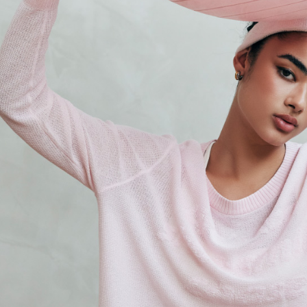
NT$2,500 
Perkhidmata
NT$10,000.
yang memb
berdasarka
melalui pe
宅配
2. Amaun p
pembelian
3. Pada ma
NT$120/pe
kepada Sy
NT$2,500 
mengikut p
Ketiga, Sy
Perkhidma
宅配離島
Untuk meme
NP Taiwan
penggunaa
akan meng
NT$120/pe
peribadi a
pembeli, n
NT$2,500 
Syarikat 
untuk peng
yang diper
Pengumpul
付款後門
pengesaha
(https://aft
Penghanta
Untuk term
Jumlah yan
https://op
kelulusan 
海外配送
style">http
pembayara
20% setah
【Panduan
mendapatk
1. Perkhid
untuk men
mudah ali
(Hanya unt
Sila hubun
dan kad pr
mempunyai
2. Piliha
penggunaan
pesanan di
peribadi y