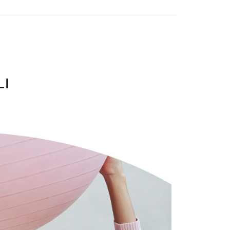
h pesanan disahkan, anda akan menerima SMS pembayaran
atau lebih
hli aplikasi akan menerima pemberitahuan tolak aplikasi
 yang diluluskan, tempoh ansuran yang tersedia, dan yuran
家取貨
】美型健身衣著
街潮混搭
akan adalah tertakluk kepada maklumat yang dinyatakan
ayaran diperlukan apabila anda menerima produk. Sila buat
sanan | Penghantaran percuma untuk pesanan
man pengesahan transaksi seterusnya.
n di empat kedai serbaneka utama, ATM atau perbankan
atau lebih
ian dengan SMS pembayaran atau pemberitahuan tolak
aksi tidak disahkan dalam masa 30 minit selepas pesanan
FTEE.
au jika permohonan gagal dalam proses semakan, pesanan
貨付款
alkan secara automatik. Jika permohonan gagal pada
 perhatian bahawa tempoh pembayaran adalah 14 hari. Walau
sanan | Penghantaran percuma untuk pesanan
"semakan manual", ini bermakna kriteria pemarkahan sistem
un, bagi mereka yang telah memuat turun Aplikasi AFTEE
nuhi; butiran penilaian khusus tidak akan didedahkan.
atau lebih
tar sebagai ahli AFTEE boleh menikmati tempoh
n sehingga 45 hari.
embayaran]
爾富取貨
mbayaran dikira dari masa kedai meminta pembayaran anda,
sanan | Penghantaran percuma untuk pesanan
 ansuran melalui OP Pay Later akan dibilkan secara
engan bilangan hari yang boleh dilanjutkan oleh AFTEE.
 dan tidak termasuk dalam bil telekom anda. SMS peringatan
atau lebih
h melanjutkan tempoh pembayaran anda sebelum anda
 akan dihantar selepas kitaran bil bulanan.
pesanan. Walau bagaimanapun, tiada jaminan bahawa anda
付款
erima pesanan anda semasa tempoh pembayaran (cth.:
ngakses bil melalui pautan dalam SMS, anda boleh
apesanan atau produk yang mungkin mengambil masa yang
sanan | Penghantaran percuma untuk pesanan
kan pembayaran anda melalui salah satu saluran berikut:
 untuk dihantar). Oleh itu, anda dikehendaki membuat
dai serbaneka, kedai runcit Taiwan Mobile, pemindahan bank,
atau lebih
n kepada AFTEE dalam tempoh sama ada anda menerima
tau iPASS MONEY.
1取貨
ing]
katan Pembayaran
sanan | Penghantaran percuma untuk pesanan
yang diperakui untuk pengguna kali pertama boleh sehingga