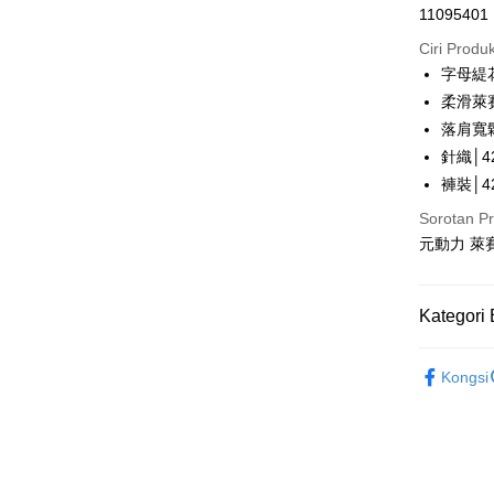
Pengambil
11095401
Hua 
LINE Pay
Ban
Ciri Produ
The 
字母緹
Apple Pay
Comm
柔滑萊
Ban
JKOPAY
落肩寬
Bank
針織│42
Easy Walle
Taiw
褲裝│42
Plus PAY
Sorotan P
HSBC
元動力 萊
OP Pay La
Limi
Deskripsi
Unio
[Terma Pe
AFTEE
Kategori 
Yuan
Perkhidmat
Deskripsi
Bank
pengguna 
Rekomenda
Pertama, 
Bank
Kongsi
Kemudian
Tais
Jika anda 
【元動力
1. Dengan
Pilihan 
Syari
akan menga
pengesaha
【元動力
Later sele
Raku
2. Anda b
全家取貨
mudah alih
3. Tiada b
【元動力
NT$120/pe
akhir pemb
dihantar k
pembayara