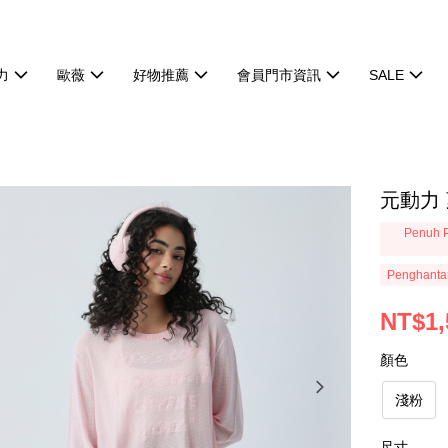
力
歐薇
好物推薦
會員門市資訊
SALE
元動力
Penuh P
Penghanta
NT$1,
顏色
淺粉
尺寸