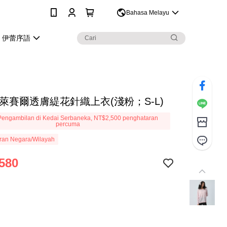
0
Bahasa Melayu
伊蕾序語
 萊賽爾透膚緹花針織上衣(淺粉；S-L)
engambilan di Kedai Serbaneka, NT$2,500 penghataran
percuma
ran Negara/Wilayah
580