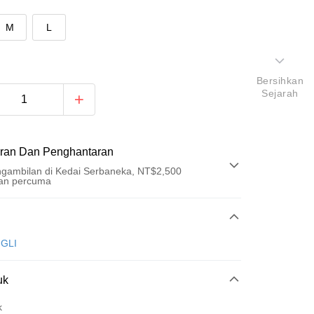
M
L
Bersihkan
Sejarah
ran Dan Penghantaran
gambilan di Kedai Serbaneka, NT$2,500
an percuma
Pembayaran
t (Bayaran Penuh)
GLI
ad Kredit
uk
ran pada kadar faedah 0,
NT$526
setiap ansuran
21 Bank
k
an Cooperative Bank
Bank Komersial Pertama