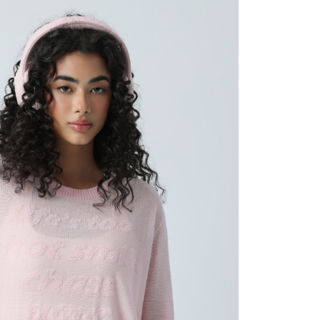
arga jual/beli ansuran kepada syarikat ini untuk membayar bil
n bil syarikat ini.
arkan tujuan kontrak persetujuan pembayaran menggunakan
an Ansuran Gogo", kedai akan memberikan maklumat
nda (termasuk nama, telefon atau alamat) kepada Taiwan
tuk pengumpulan, pemprosesan dan penggunaan, untuk
, semakan dan pembetulan data yang diperlukan untuk bil
eh Taiwan Mobile.
ca syarat perkhidmatan pengguna secara lengkap melalui
kut: https://oppay.tw/userRule