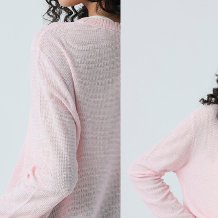
tuntutan h
menggunaka
2. Berdas
"Pembayar
peribadi a
Mobile un
pengesahan
ansuran ol
3. Sila ba
pautan beri