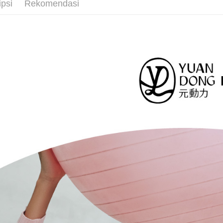
4. Setela
NT$2,500 
ipsi
Rekomendasi
活動專區
manakala a
Had kredit
AFTEE.
付款後全
【元動力
yang diken
5. Tiada b
NT$120/pe
pada hala
pembayara
NT$2,500 
dalam tal
Jika trans
aplikasi A
dibuat, at
萊爾富取
akan dibat
Sila ambil
NT$120/pe
peringkat 
bagaimanap
tidak dipe
NT$2,500 
dan mendaf
pembayara
[Arahan P
付款後萊
Tempoh pe
NT$120/pe
Pembayaran
ditambah d
berasingan
NT$2,500 
Anda bole
pembayaran
menerima 
7-11取貨
boleh men
Selepas me
produk pr
NT$120/pe
menyelesai
lebih lama
kod bar ke
NT$2,500 
pembayara
JKOPay, a
pesanan.
付款後7-1
[Nota Pent
Kedua, Se
NT$120/pe
1. Jumlah 