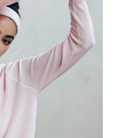
atau lebih
n ini disediakan oleh Taiwan Mobile Co., Ltd. (“Syarikat”),
 Amaun diperakui sebenar yang diluluskan akan
olehkan pelanggan membeli barangan atau perkhidmatan
n keputusan pensijilan dan semakan oleh AFTEE.
rkhidmatan ini pada masa transaksi. Hasil daripada
erbelanjaan minimum mestilah lebih besar daripada NT$20.
 atau pembayaran ansuran akan dipindahkan oleh peniaga
sa ini hanya tersedia untuk ahli Taiwan.
sanan | Penghantaran percuma untuk pesanan
arikat, dan pelanggan hendaklah membuat pembayaran
atau lebih
erjanjian menggunakan sistem bil Syarikat.
arat Perkhidmatan
tan AFTEE Beli Sekarang Bayar Kemudian disediakan oleh
nuhi hubungan kontrak yang terjalin melalui persetujuan
, Inc. dan AFTEE akan membuat bil kepada pengguna. AFTEE
n OP Pay Later, peniaga akan memberikan maklumat
gunakan data peribadi yang dikumpul (termasuk nama
sanan | Penghantaran percuma untuk pesanan
nda (termasuk nama, nombor telefon, atau alamat) kepada
o. telefon, nama penerima, no. telefon, alamat penerima)
atau lebih
bagi tujuan pengumpulan, pemprosesan dan penggunaan data
gunaan perkhidmatan. Sila rujuk kepada "Penyata
lukan untuk pengebilan ansuran, termasuk pengesahan,
an Data Peribadi, Pemprosesan, Penggunaan"
市自取
n semula dan pembetulan.
ee.tw/privacypolicy/
) untuk maklumat lanjut.
ran percuma
a perkhidmatan penuh, sila rujuk pautan berikut:
g diperakui untuk pengguna kali pertama yang lulus
pay.tw/userRule
" target="_blank" class="link revert-
boleh sehingga NT$10,000. Jika pengguna tidak membuat
Kadar Penghantaran
s://oppay.tw/userRule
n dalam tempoh tersebut, yuran pembayaran lewat sebanyak
un akan dikenakan. Pengguna bawah umur dikehendaki
 Penggunaan Pembayaran Ansuran Gogo】
an kebenaran daripada ibu bapa atau penjaga yang sah
matan ini disediakan oleh Taiwan Mobile, pengguna telefon
ggunakan AFTEE.
h boleh segera menggunakan tanpa perlu memohon lagi.
uk nombor langganan peribadi, tidak terbuka untuk syarikat
gi NP Taiwan Inc. di
cs_tw@netprotections.co.jp
jika anda
abayar)
 sebarang kebimbangan mengenai pemprosesan dan
n kaedah pembayaran "Pembayaran Ansuran Gogo", selepas
 pada data peribadi. Jika anda tidak bersetuju dengan data
tubuhkan, akan secara automatik dialihkan ke proses
ang disenaraikan seperti di atas akan dikumpul dan