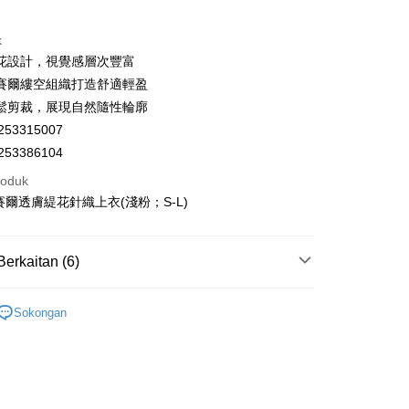
an di Kedai Serbaneka
Nan Commercial
Chang Hwa Commercial
k
Bank
k
Shanghai
Bank Komersial Taipei
花設計，視覺感層次豐富
ercial & Savings
Fubon
賽爾縷空組織打造舒適輕盈
k
鬆剪裁，展現自然隨性輪廓
 Cathay United
Mega International
53315007
Commercial Bank
t
an Business Bank
Taichung Commercial
53386104
Bank
roduk
 Bank (Taiwan)
Hwatai Bank
賽爾透膚緹花針織上衣(淺粉；S-L)
ter
ted
n Bank of Taiwan
Far Eastern International
nggunaan untuk OP Pay Later]
Bank
Berkaitan (6)
ta Commercial Bank
Bank SinoPac
an ini disediakan oleh Taiwan Mobile dan tersedia untuk
 Komersial E.SUN
DBS Bank
Taiwan Mobile tanpa memerlukan permohonan tambahan.
si Popular
Mengenai Perkhidmatan AFTEE Beli Sekarang Bayar
 Antarabangsa
Bank CTBC
Sokongan
hin
memilih OP Pay Later sebagai kaedah pembayaran, sistem
】美型健身衣著
瑜珈養成計劃
 memilih AFTEE sebagai kaedah pembayaran, mesej
Penghantaran
kat Kad Kredit
rahkan anda secara automatik ke proses transaksi OP Pay
n AFTEE akan muncul.
】美型健身衣著
全部商品│ALL
pas pesanan dibuat. Anda perlu mengesahkan nombor telefon
ten Taiwan
oleh meneruskan pembayaran selepas pengesahan SMS.
付款
 anda, memilih bilangan ansuran, dan menetapkan tarikh
ayaran diperlukan apabila pesanan disahkan. Produk akan
】美型健身衣著
避暑穿搭 任選買3送1
sanan | Penghantaran percuma untuk pesanan
ayaran. Transaksi akan dianggap selesai setelah
e alamat yang ditetapkan.
n disahkan.