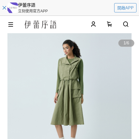
伊蕾序語
開啟APP
立刻使用官方APP
0
1
/
6