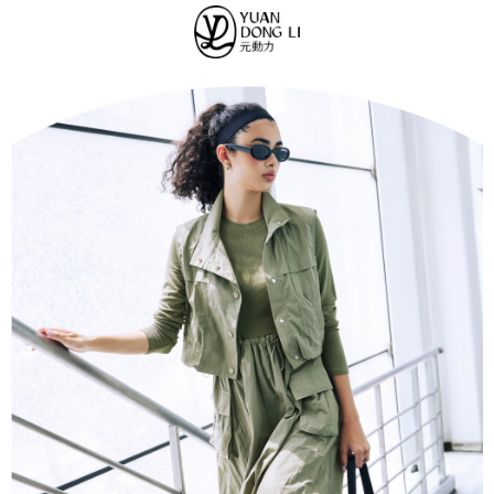
法說明評估內容。
每筆NT$120，滿NT$2,500(含以上)免運費
３．安心：先確認商品／服務後，再付款。
【繳款方式說明】
1.分期款項不併入電信帳單，「大哥付你分期」於每月結算日後寄送繳費提
付款後全家取貨
【「AFTEE先享後付」結帳流程】
醒簡訊。
１．於結帳方式選擇「AFTEE先享後付」後，將跳轉至「AFTEE先享後付」
每筆NT$120，滿NT$2,500(含以上)免運費
2.透過簡訊連結打開帳單後，可選擇「超商條碼／台灣大直營門市／銀行轉
結帳頁面，進行簡訊認證並確認金額後，即可完成結帳。
帳／街口支付／iPASS MONEY」等通路繳費。
２．訂單成立數日內，您將收到繳費通知簡訊。
萊爾富取貨付款
３．收到繳費通知簡訊後14天內，點擊此簡訊中的連結，可透過四大超商／
【注意事項】
每筆NT$120，滿NT$2,500(含以上)免運費
ATM／網路銀行／等多元方式進行付款，方視為交易完成。
1.本服務係由「台灣大哥大股份有限公司」（以下簡稱本公司）所提供，讓
※ 請注意：結帳手續完成當下不需立刻繳費，但若您需要取消訂單，請聯絡
用戶於交易時，得透過本服務購買商品或服務，並由商店將買賣／分期付款
付款後萊爾富取貨
購買商品的店家。未經商家同意取消之訂單仍視為有效，需透過AFTEE先享
買賣價金債權讓與本公司後，依約使用本公司帳單繳交帳款。
後付繳納相關費用。
每筆NT$120，滿NT$2,500(含以上)免運費
2.基於同意付款使用「大哥付你分期」之契約關係目的，商店將以您的個人
※ 交易是否成功請以「AFTEE先享後付 」之結帳頁面顯示為準，若有關於
資料（包含姓名、電話或地址）提供予台灣大哥大進項蒐集、處理及利用，
是否繳費成功／繳費後需取消欲退款等相關疑問，請聯繫「AFTEE先享後付
7-11取貨付款
由本公司與您本人進行分期帳單所需資料之確認、核對及更正。
客戶支援中心」
https://netprotections.freshdesk.com/support/home
3.完整用戶服務條款，請詳閱以下連結：
https://oppay.tw/userRule
每筆NT$120，滿NT$2,500(含以上)免運費
【注意事項】
１．透過由恩沛科技股份有限公司提供之「AFTEE先享後付」服務完成之交
付款後7-11取貨
易，需依本服務之必要範圍內提供個人資料，並將交易相關給付款項請求債
每筆NT$120，滿NT$2,500(含以上)免運費
權轉讓予恩沛科技股份有限公司。
２．關於個人資料處理事宜，請瀏覽以下網址：
宅配
https://aftee.tw/terms/#terms3
３．未成年的使用者請事先徵得法定代理人或監護人之同意方可使用
每筆NT$120，滿NT$2,500(含以上)免運費
「AFTEE先享後付」，若未經同意申辦者引起之損失，本公司不負相關責
任。
宅配離島