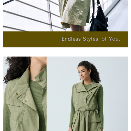
４．使用「AFTEE先享後付」時，將依據個別帳號之用戶狀況，依本公司即
每筆NT$120，滿NT$2,500(含以上)免運費
時審查核予不同之上限額度；若仍有額度不足之情形，本公司將視審查結果
請求用戶進行身份認證。
付款後門市自取
５．嚴禁一人註冊多個帳號或使用他人資訊註冊。若發現惡意使用之情形，
恩沛科技股份有限公司將有權停止該用戶之使用額度並採取法律行動。
免運費
海外配送
查看運費