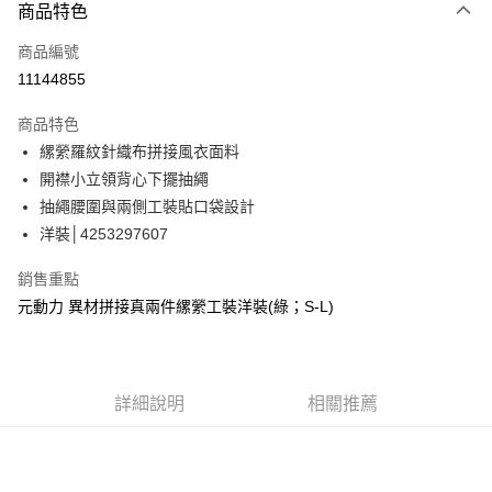
3 期 0 利率 每期
NT$893
21家銀行
商品特色
合作金庫商業銀行
第一商業銀行
超商取貨付款
商品編號
華南商業銀行
彰化商業銀行
11144855
LINE Pay
上海商業儲蓄銀行
台北富邦商業銀行
國泰世華商業銀行
兆豐國際商業銀行
商品特色
Apple Pay
臺灣中小企業銀行
台中商業銀行
縲縈羅紋針織布拼接風衣面料
匯豐（台灣）商業銀行
華泰商業銀行
街口支付
開襟小立領背心下擺抽繩
聯邦商業銀行
遠東國際商業銀行
元大商業銀行
永豐商業銀行
抽繩腰圍與兩側工裝貼口袋設計
悠遊付
玉山商業銀行
星展（台灣）商業銀行
洋裝│4253297607
台新國際商業銀行
中國信託商業銀行
全盈+PAY
台灣樂天信用卡公司
銷售重點
大哥付你分期
元動力 異材拼接真兩件縲縈工裝洋裝(綠；S-L)
相關說明
【大哥付你分期使用說明】
AFTEE先享後付
1.本服務由台灣大哥大提供，台灣大哥大用戶可立即使用無須另外申請。
2.付款方式選擇「大哥付你分期」，訂單成立後會自動跳轉到大哥付的交易
相關說明
詳細說明
相關推薦
流程，驗證手機門號後，選擇欲分期的期數、繳款截止日，確認付款後即完
【關於「AFTEE先享後付」】
成交易。
AFTEE先享後付是「在收到商品之後才付款」的支付方式。 讓您購物簡單
運送方式
3.實際核准額度、可分期數及費用金額請依後續交易確認頁面所載為準。
便利好安心！
4.訂單成立30分鐘內，如未前往確認交易或遇審核未通過，訂單將自動取
１．簡單：不需註冊會員、不需綁卡、不需儲值。
全家取貨付款
消。如遇「轉專審核」未通過狀況，表示未達大哥付你分期系統評分，恕無
２．便利：只要手機號碼，簡訊認證，即可結帳。