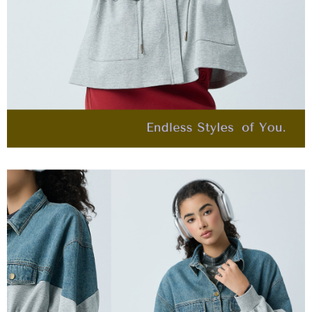
４．使用「AFTEE先享後付」時，將依據個別帳號之用戶狀況，依本公司即
每筆NT$120，滿NT$2,500(含以上)免運費
時審查核予不同之上限額度；若仍有額度不足之情形，本公司將視審查結果
請求用戶進行身份認證。
付款後門市自取
５．嚴禁一人註冊多個帳號或使用他人資訊註冊。若發現惡意使用之情形，
恩沛科技股份有限公司將有權停止該用戶之使用額度並採取法律行動。
免運費
海外配送
查看運費