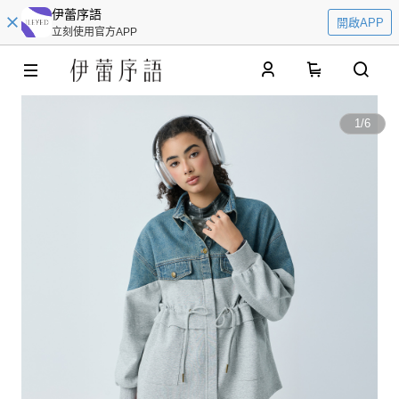
伊蕾序語
開啟APP
立刻使用官方APP
0
1
/
6