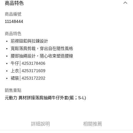
3 期 0 利率 每期
NT$760
21家銀行
商品特色
合作金庫商業銀行
第一商業銀行
超商取貨付款
商品編號
華南商業銀行
彰化商業銀行
11148444
LINE Pay
上海商業儲蓄銀行
台北富邦商業銀行
國泰世華商業銀行
兆豐國際商業銀行
商品特色
Apple Pay
臺灣中小企業銀行
台中商業銀行
前襟鈕釦與拉鍊設計
匯豐（台灣）商業銀行
華泰商業銀行
街口支付
寬鬆落肩剪裁，穿出自在隨性風格
聯邦商業銀行
遠東國際商業銀行
元大商業銀行
永豐商業銀行
腰部抽繩設計，隨心收束塑造腰線
悠遊付
玉山商業銀行
星展（台灣）商業銀行
牛仔│4253178406
台新國際商業銀行
中國信託商業銀行
全盈+PAY
上衣│4253171609
台灣樂天信用卡公司
裙裝│4253172202
大哥付你分期
相關說明
銷售重點
【大哥付你分期使用說明】
AFTEE先享後付
元動力 異材拼接落肩抽繩牛仔外套(藍；S-L)
1.本服務由台灣大哥大提供，台灣大哥大用戶可立即使用無須另外申請。
2.付款方式選擇「大哥付你分期」，訂單成立後會自動跳轉到大哥付的交易
相關說明
流程，驗證手機門號後，選擇欲分期的期數、繳款截止日，確認付款後即完
【關於「AFTEE先享後付」】
成交易。
AFTEE先享後付是「在收到商品之後才付款」的支付方式。 讓您購物簡單
運送方式
3.實際核准額度、可分期數及費用金額請依後續交易確認頁面所載為準。
便利好安心！
詳細說明
相關推薦
4.訂單成立30分鐘內，如未前往確認交易或遇審核未通過，訂單將自動取
１．簡單：不需註冊會員、不需綁卡、不需儲值。
全家取貨付款
消。如遇「轉專審核」未通過狀況，表示未達大哥付你分期系統評分，恕無
２．便利：只要手機號碼，簡訊認證，即可結帳。