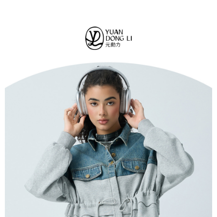
法說明評估內容。
每筆NT$120，滿NT$2,500(含以上)免運費
３．安心：先確認商品／服務後，再付款。
【繳款方式說明】
1.分期款項不併入電信帳單，「大哥付你分期」於每月結算日後寄送繳費提
付款後全家取貨
【「AFTEE先享後付」結帳流程】
醒簡訊。
１．於結帳方式選擇「AFTEE先享後付」後，將跳轉至「AFTEE先享後付」
每筆NT$120，滿NT$2,500(含以上)免運費
2.透過簡訊連結打開帳單後，可選擇「超商條碼／台灣大直營門市／銀行轉
結帳頁面，進行簡訊認證並確認金額後，即可完成結帳。
帳／街口支付／iPASS MONEY」等通路繳費。
２．訂單成立數日內，您將收到繳費通知簡訊。
萊爾富取貨付款
３．收到繳費通知簡訊後14天內，點擊此簡訊中的連結，可透過四大超商／
【注意事項】
每筆NT$120，滿NT$2,500(含以上)免運費
ATM／網路銀行／等多元方式進行付款，方視為交易完成。
1.本服務係由「台灣大哥大股份有限公司」（以下簡稱本公司）所提供，讓
※ 請注意：結帳手續完成當下不需立刻繳費，但若您需要取消訂單，請聯絡
用戶於交易時，得透過本服務購買商品或服務，並由商店將買賣／分期付款
付款後萊爾富取貨
購買商品的店家。未經商家同意取消之訂單仍視為有效，需透過AFTEE先享
買賣價金債權讓與本公司後，依約使用本公司帳單繳交帳款。
後付繳納相關費用。
每筆NT$120，滿NT$2,500(含以上)免運費
2.基於同意付款使用「大哥付你分期」之契約關係目的，商店將以您的個人
※ 交易是否成功請以「AFTEE先享後付 」之結帳頁面顯示為準，若有關於
資料（包含姓名、電話或地址）提供予台灣大哥大進項蒐集、處理及利用，
是否繳費成功／繳費後需取消欲退款等相關疑問，請聯繫「AFTEE先享後付
7-11取貨付款
由本公司與您本人進行分期帳單所需資料之確認、核對及更正。
客戶支援中心」
https://netprotections.freshdesk.com/support/home
3.完整用戶服務條款，請詳閱以下連結：
https://oppay.tw/userRule
每筆NT$120，滿NT$2,500(含以上)免運費
【注意事項】
１．透過由恩沛科技股份有限公司提供之「AFTEE先享後付」服務完成之交
付款後7-11取貨
易，需依本服務之必要範圍內提供個人資料，並將交易相關給付款項請求債
每筆NT$120，滿NT$2,500(含以上)免運費
權轉讓予恩沛科技股份有限公司。
２．關於個人資料處理事宜，請瀏覽以下網址：
宅配
https://aftee.tw/terms/#terms3
３．未成年的使用者請事先徵得法定代理人或監護人之同意方可使用
每筆NT$120，滿NT$2,500(含以上)免運費
「AFTEE先享後付」，若未經同意申辦者引起之損失，本公司不負相關責
任。
宅配離島