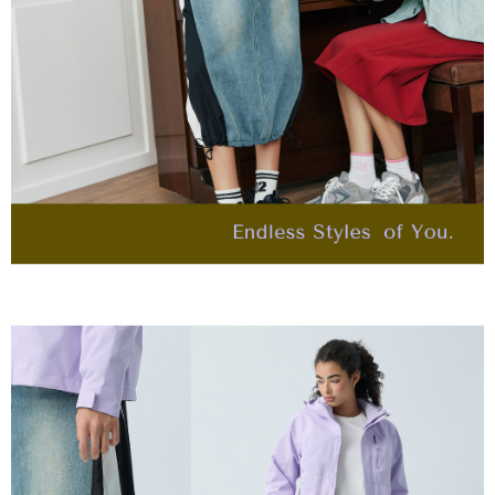
４．使用「AFTEE先享後付」時，將依據個別帳號之用戶狀況，依本公司即
每筆NT$120，滿NT$2,500(含以上)免運費
時審查核予不同之上限額度；若仍有額度不足之情形，本公司將視審查結果
請求用戶進行身份認證。
付款後門市自取
５．嚴禁一人註冊多個帳號或使用他人資訊註冊。若發現惡意使用之情形，
恩沛科技股份有限公司將有權停止該用戶之使用額度並採取法律行動。
免運費
海外配送
查看運費