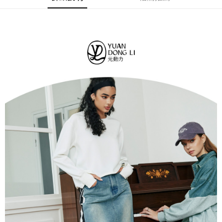
法說明評估內容。
每筆NT$120，滿NT$2,500(含以上)免運費
３．安心：先確認商品／服務後，再付款。
【繳款方式說明】
1.分期款項不併入電信帳單，「大哥付你分期」於每月結算日後寄送繳費提
付款後全家取貨
【「AFTEE先享後付」結帳流程】
醒簡訊。
１．於結帳方式選擇「AFTEE先享後付」後，將跳轉至「AFTEE先享後付」
每筆NT$120，滿NT$2,500(含以上)免運費
2.透過簡訊連結打開帳單後，可選擇「超商條碼／台灣大直營門市／銀行轉
結帳頁面，進行簡訊認證並確認金額後，即可完成結帳。
帳／街口支付／iPASS MONEY」等通路繳費。
２．訂單成立數日內，您將收到繳費通知簡訊。
萊爾富取貨付款
３．收到繳費通知簡訊後14天內，點擊此簡訊中的連結，可透過四大超商／
【注意事項】
每筆NT$120，滿NT$2,500(含以上)免運費
ATM／網路銀行／等多元方式進行付款，方視為交易完成。
1.本服務係由「台灣大哥大股份有限公司」（以下簡稱本公司）所提供，讓
※ 請注意：結帳手續完成當下不需立刻繳費，但若您需要取消訂單，請聯絡
用戶於交易時，得透過本服務購買商品或服務，並由商店將買賣／分期付款
付款後萊爾富取貨
購買商品的店家。未經商家同意取消之訂單仍視為有效，需透過AFTEE先享
買賣價金債權讓與本公司後，依約使用本公司帳單繳交帳款。
後付繳納相關費用。
每筆NT$120，滿NT$2,500(含以上)免運費
2.基於同意付款使用「大哥付你分期」之契約關係目的，商店將以您的個人
※ 交易是否成功請以「AFTEE先享後付 」之結帳頁面顯示為準，若有關於
資料（包含姓名、電話或地址）提供予台灣大哥大進項蒐集、處理及利用，
是否繳費成功／繳費後需取消欲退款等相關疑問，請聯繫「AFTEE先享後付
7-11取貨付款
由本公司與您本人進行分期帳單所需資料之確認、核對及更正。
客戶支援中心」
https://netprotections.freshdesk.com/support/home
3.完整用戶服務條款，請詳閱以下連結：
https://oppay.tw/userRule
每筆NT$120，滿NT$2,500(含以上)免運費
【注意事項】
１．透過由恩沛科技股份有限公司提供之「AFTEE先享後付」服務完成之交
付款後7-11取貨
易，需依本服務之必要範圍內提供個人資料，並將交易相關給付款項請求債
每筆NT$120，滿NT$2,500(含以上)免運費
權轉讓予恩沛科技股份有限公司。
２．關於個人資料處理事宜，請瀏覽以下網址：
宅配
https://aftee.tw/terms/#terms3
３．未成年的使用者請事先徵得法定代理人或監護人之同意方可使用
每筆NT$120，滿NT$2,500(含以上)免運費
「AFTEE先享後付」，若未經同意申辦者引起之損失，本公司不負相關責
任。
宅配離島