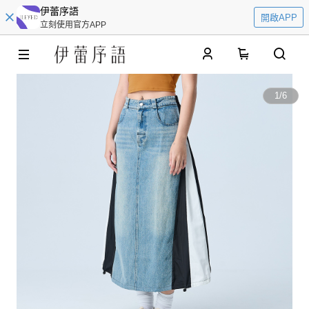
伊蕾序語
開啟APP
立刻使用官方APP
0
1
/
6