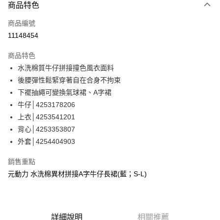
3 期 0 利率 每期
NT$726
21家銀行
商品特色
合作金庫商業銀行
第一商業銀行
超商取貨付款
商品編號
華南商業銀行
彰化商業銀行
11148454
LINE Pay
上海商業儲蓄銀行
台北富邦商業銀行
國泰世華商業銀行
兆豐國際商業銀行
商品特色
Apple Pay
臺灣中小企業銀行
台中商業銀行
水洗棉質牛仔拼接撞色風衣面料
匯豐（台灣）商業銀行
華泰商業銀行
街口支付
後腰彈性鬆緊穿著自在合身不拘束
聯邦商業銀行
遠東國際商業銀行
元大商業銀行
永豐商業銀行
下襬抽繩可變換氣球裙、A字裙
悠遊付
玉山商業銀行
星展（台灣）商業銀行
牛仔│4253178206
台新國際商業銀行
中國信託商業銀行
全盈+PAY
上衣│4253541201
台灣樂天信用卡公司
背心│4253353807
大哥付你分期
外套│4254404903
相關說明
【大哥付你分期使用說明】
AFTEE先享後付
銷售重點
1.本服務由台灣大哥大提供，台灣大哥大用戶可立即使用無須另外申請。
2.付款方式選擇「大哥付你分期」，訂單成立後會自動跳轉到大哥付的交易
相關說明
元動力 水洗棉異材拼接A字牛仔長裙(藍；S-L)
流程，驗證手機門號後，選擇欲分期的期數、繳款截止日，確認付款後即完
【關於「AFTEE先享後付」】
成交易。
AFTEE先享後付是「在收到商品之後才付款」的支付方式。 讓您購物簡單
運送方式
3.實際核准額度、可分期數及費用金額請依後續交易確認頁面所載為準。
便利好安心！
4.訂單成立30分鐘內，如未前往確認交易或遇審核未通過，訂單將自動取
１．簡單：不需註冊會員、不需綁卡、不需儲值。
全家取貨付款
消。如遇「轉專審核」未通過狀況，表示未達大哥付你分期系統評分，恕無
詳細說明
相關推薦
２．便利：只要手機號碼，簡訊認證，即可結帳。