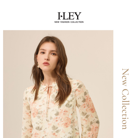
全家取貨付款
消。如遇「轉專審核」未通過狀況，表示未達大哥付你分期系統評分，恕無
２．便利：只要手機號碼，簡訊認證，即可結帳。
法說明評估內容。
每筆NT$120，滿NT$2,500(含以上)免運費
３．安心：先確認商品／服務後，再付款。
【繳款方式說明】
1.分期款項不併入電信帳單，「大哥付你分期」於每月結算日後寄送繳費提
付款後全家取貨
【「AFTEE先享後付」結帳流程】
醒簡訊。
１．於結帳方式選擇「AFTEE先享後付」後，將跳轉至「AFTEE先享後付」
每筆NT$120，滿NT$2,500(含以上)免運費
2.透過簡訊連結打開帳單後，可選擇「超商條碼／台灣大直營門市／銀行轉
結帳頁面，進行簡訊認證並確認金額後，即可完成結帳。
帳／街口支付／iPASS MONEY」等通路繳費。
２．訂單成立數日內，您將收到繳費通知簡訊。
萊爾富取貨付款
３．收到繳費通知簡訊後14天內，點擊此簡訊中的連結，可透過四大超商／
【注意事項】
每筆NT$120，滿NT$2,500(含以上)免運費
ATM／網路銀行／等多元方式進行付款，方視為交易完成。
1.本服務係由「台灣大哥大股份有限公司」（以下簡稱本公司）所提供，讓
※ 請注意：結帳手續完成當下不需立刻繳費，但若您需要取消訂單，請聯絡
用戶於交易時，得透過本服務購買商品或服務，並由商店將買賣／分期付款
付款後萊爾富取貨
購買商品的店家。未經商家同意取消之訂單仍視為有效，需透過AFTEE先享
買賣價金債權讓與本公司後，依約使用本公司帳單繳交帳款。
後付繳納相關費用。
每筆NT$120，滿NT$2,500(含以上)免運費
2.基於同意付款使用「大哥付你分期」之契約關係目的，商店將以您的個人
※ 交易是否成功請以「AFTEE先享後付 」之結帳頁面顯示為準，若有關於
資料（包含姓名、電話或地址）提供予台灣大哥大進項蒐集、處理及利用，
是否繳費成功／繳費後需取消欲退款等相關疑問，請聯繫「AFTEE先享後付
7-11取貨付款
由本公司與您本人進行分期帳單所需資料之確認、核對及更正。
客戶支援中心」
https://netprotections.freshdesk.com/support/home
3.完整用戶服務條款，請詳閱以下連結：
https://oppay.tw/userRule
每筆NT$120，滿NT$2,500(含以上)免運費
【注意事項】
１．透過由恩沛科技股份有限公司提供之「AFTEE先享後付」服務完成之交
付款後7-11取貨
易，需依本服務之必要範圍內提供個人資料，並將交易相關給付款項請求債
每筆NT$120，滿NT$2,500(含以上)免運費
權轉讓予恩沛科技股份有限公司。
２．關於個人資料處理事宜，請瀏覽以下網址：
宅配
https://aftee.tw/terms/#terms3
３．未成年的使用者請事先徵得法定代理人或監護人之同意方可使用
每筆NT$120，滿NT$2,500(含以上)免運費
「AFTEE先享後付」，若未經同意申辦者引起之損失，本公司不負相關責
任。