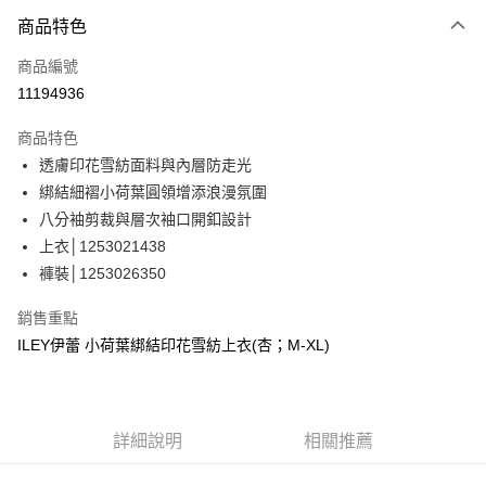
3 期 0 利率 每期
NT$760
21家銀行
商品特色
合作金庫商業銀行
第一商業銀行
超商取貨付款
商品編號
華南商業銀行
彰化商業銀行
11194936
LINE Pay
上海商業儲蓄銀行
台北富邦商業銀行
國泰世華商業銀行
兆豐國際商業銀行
商品特色
Apple Pay
臺灣中小企業銀行
台中商業銀行
透膚印花雪紡面料與內層防走光
匯豐（台灣）商業銀行
華泰商業銀行
街口支付
綁結細褶小荷葉圓領增添浪漫氛圍
聯邦商業銀行
遠東國際商業銀行
元大商業銀行
永豐商業銀行
八分袖剪裁與層次袖口開釦設計
悠遊付
玉山商業銀行
星展（台灣）商業銀行
上衣│1253021438
台新國際商業銀行
中國信託商業銀行
全盈+PAY
褲裝│1253026350
台灣樂天信用卡公司
大哥付你分期
銷售重點
相關說明
ILEY伊蕾 小荷葉綁結印花雪紡上衣(杏；M-XL)
【大哥付你分期使用說明】
AFTEE先享後付
1.本服務由台灣大哥大提供，台灣大哥大用戶可立即使用無須另外申請。
2.付款方式選擇「大哥付你分期」，訂單成立後會自動跳轉到大哥付的交易
相關說明
流程，驗證手機門號後，選擇欲分期的期數、繳款截止日，確認付款後即完
【關於「AFTEE先享後付」】
成交易。
詳細說明
相關推薦
AFTEE先享後付是「在收到商品之後才付款」的支付方式。 讓您購物簡單
運送方式
3.實際核准額度、可分期數及費用金額請依後續交易確認頁面所載為準。
便利好安心！
4.訂單成立30分鐘內，如未前往確認交易或遇審核未通過，訂單將自動取
１．簡單：不需註冊會員、不需綁卡、不需儲值。