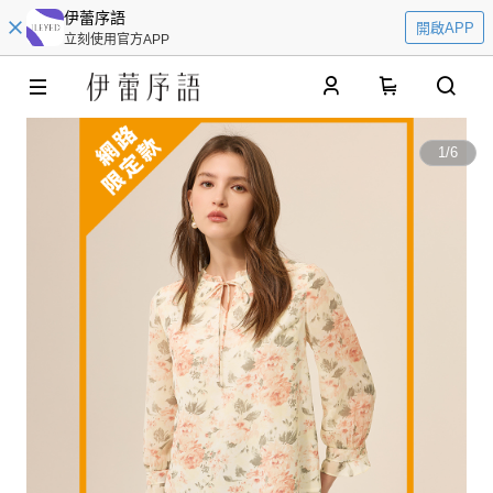
伊蕾序語
開啟APP
立刻使用官方APP
0
1
/
6