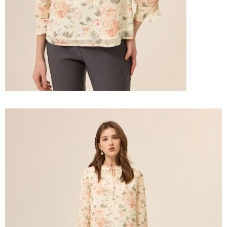
宅配離島
４．使用「AFTEE先享後付」時，將依據個別帳號之用戶狀況，依本公司即
每筆NT$120，滿NT$2,500(含以上)免運費
時審查核予不同之上限額度；若仍有額度不足之情形，本公司將視審查結果
請求用戶進行身份認證。
付款後門市自取
５．嚴禁一人註冊多個帳號或使用他人資訊註冊。若發現惡意使用之情形，
恩沛科技股份有限公司將有權停止該用戶之使用額度並採取法律行動。
免運費
海外配送
查看運費