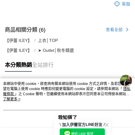
客服
商品相關分類 (6)
查看全部
【伊蕾 ILEY】
上衣│TOP
【伊蕾 ILEY】
➤ Outlet│秋冬精選
本分類熱銷
全站排行
本網站中使用 cookie，欲查詢有關本網站使用 cookie 方式之詳情，及若您不希
熱門標籤
望在電腦上使用 cookie 時應如何變更電腦的 cookie 設定，請參閱本網站「
隱私
權條款
」之 Cookie 聲明。您繼續使用本網站即表示您同意本公司得按本網站使
用條款之 Cookie 聲明使用 cookie。
了解更多 >
我知道了
\ 加入伊蕾官方LINE好友 /
連結 LINE 帳號