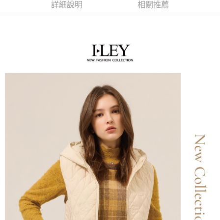
便利好安心！
詳細說明
相關推薦
4.訂單成立30分鐘內，如未前往確認交易或遇審核未通過，訂單將自動取
１．簡單：不需註冊會員、不需綁卡、不需儲值。
全家取貨付款
消。如遇「轉專審核」未通過狀況，表示未達大哥付你分期系統評分，恕無
２．便利：只要手機號碼，簡訊認證，即可結帳。
法說明評估內容。
每筆NT$120，滿NT$2,500(含以上)免運費
３．安心：先確認商品／服務後，再付款。
【繳款方式說明】
1.分期款項不併入電信帳單，「大哥付你分期」於每月結算日後寄送繳費提
付款後全家取貨
【「AFTEE先享後付」結帳流程】
醒簡訊。
１．於結帳方式選擇「AFTEE先享後付」後，將跳轉至「AFTEE先享後付」
每筆NT$120，滿NT$2,500(含以上)免運費
2.透過簡訊連結打開帳單後，可選擇「超商條碼／台灣大直營門市／銀行轉
結帳頁面，進行簡訊認證並確認金額後，即可完成結帳。
帳／街口支付／iPASS MONEY」等通路繳費。
２．訂單成立數日內，您將收到繳費通知簡訊。
萊爾富取貨付款
３．收到繳費通知簡訊後14天內，點擊此簡訊中的連結，可透過四大超商／
【注意事項】
每筆NT$120，滿NT$2,500(含以上)免運費
ATM／網路銀行／等多元方式進行付款，方視為交易完成。
1.本服務係由「台灣大哥大股份有限公司」（以下簡稱本公司）所提供，讓
※ 請注意：結帳手續完成當下不需立刻繳費，但若您需要取消訂單，請聯絡
用戶於交易時，得透過本服務購買商品或服務，並由商店將買賣／分期付款
付款後萊爾富取貨
購買商品的店家。未經商家同意取消之訂單仍視為有效，需透過AFTEE先享
買賣價金債權讓與本公司後，依約使用本公司帳單繳交帳款。
後付繳納相關費用。
每筆NT$120，滿NT$2,500(含以上)免運費
2.基於同意付款使用「大哥付你分期」之契約關係目的，商店將以您的個人
※ 交易是否成功請以「AFTEE先享後付 」之結帳頁面顯示為準，若有關於
資料（包含姓名、電話或地址）提供予台灣大哥大進項蒐集、處理及利用，
是否繳費成功／繳費後需取消欲退款等相關疑問，請聯繫「AFTEE先享後付
7-11取貨付款
由本公司與您本人進行分期帳單所需資料之確認、核對及更正。
客戶支援中心」
https://netprotections.freshdesk.com/support/home
3.完整用戶服務條款，請詳閱以下連結：
https://oppay.tw/userRule
每筆NT$120，滿NT$2,500(含以上)免運費
【注意事項】
１．透過由恩沛科技股份有限公司提供之「AFTEE先享後付」服務完成之交
付款後7-11取貨
易，需依本服務之必要範圍內提供個人資料，並將交易相關給付款項請求債
每筆NT$120，滿NT$2,500(含以上)免運費
權轉讓予恩沛科技股份有限公司。
２．關於個人資料處理事宜，請瀏覽以下網址：
宅配
https://aftee.tw/terms/#terms3
３．未成年的使用者請事先徵得法定代理人或監護人之同意方可使用
每筆NT$120，滿NT$2,500(含以上)免運費