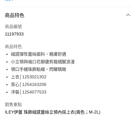
信用卡分期付款
3 期 0 利率 每期
NT$593
21家銀行
商品特色
合作金庫商業銀行
第一商業銀行
超商取貨付款
商品編號
華南商業銀行
彰化商業銀行
11197933
LINE Pay
上海商業儲蓄銀行
台北富邦商業銀行
國泰世華商業銀行
兆豐國際商業銀行
商品特色
Apple Pay
臺灣中小企業銀行
台中商業銀行
絨感彈性蕾絲面料，親膚舒適
匯豐（台灣）商業銀行
華泰商業銀行
街口支付
小立領與袖口花瓣邊剪裁細膩浪漫
聯邦商業銀行
遠東國際商業銀行
元大商業銀行
永豐商業銀行
領口手縫珠飾點綴，閃耀精緻
悠遊付
玉山商業銀行
星展（台灣）商業銀行
上衣│1253021302
台新國際商業銀行
中國信託商業銀行
全盈+PAY
背心│1254163206
台灣樂天信用卡公司
洋裝│1254077533
大哥付你分期
相關說明
銷售重點
【大哥付你分期使用說明】
AFTEE先享後付
ILEY伊蕾 珠飾絨感蕾絲立領內搭上衣(兩色；M-2L)
1.本服務由台灣大哥大提供，台灣大哥大用戶可立即使用無須另外申請。
2.付款方式選擇「大哥付你分期」，訂單成立後會自動跳轉到大哥付的交易
相關說明
流程，驗證手機門號後，選擇欲分期的期數、繳款截止日，確認付款後即完
【關於「AFTEE先享後付」】
成交易。
AFTEE先享後付是「在收到商品之後才付款」的支付方式。 讓您購物簡單
運送方式
3.實際核准額度、可分期數及費用金額請依後續交易確認頁面所載為準。