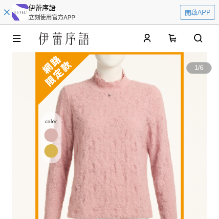
伊蕾序語
開啟APP
立刻使用官方APP
0
1
/
6