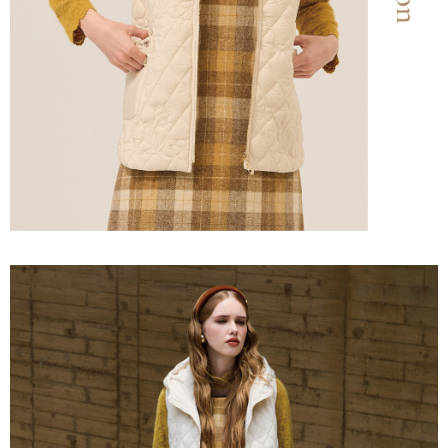
「AFTEE先享後付」，若未經同意申辦者引起之損失，本公司不負相關責
任。
宅配離島
４．使用「AFTEE先享後付」時，將依據個別帳號之用戶狀況，依本公司即
每筆NT$120，滿NT$2,500(含以上)免運費
時審查核予不同之上限額度；若仍有額度不足之情形，本公司將視審查結果
請求用戶進行身份認證。
付款後門市自取
５．嚴禁一人註冊多個帳號或使用他人資訊註冊。若發現惡意使用之情形，
恩沛科技股份有限公司將有權停止該用戶之使用額度並採取法律行動。
免運費
海外配送
查看運費