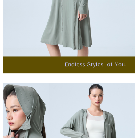
任。
宅配離島
４．使用「AFTEE先享後付」時，將依據個別帳號之用戶狀況，依本公司即
每筆NT$120，滿NT$2,500(含以上)免運費
時審查核予不同之上限額度；若仍有額度不足之情形，本公司將視審查結果
請求用戶進行身份認證。
付款後門市自取
５．嚴禁一人註冊多個帳號或使用他人資訊註冊。若發現惡意使用之情形，
恩沛科技股份有限公司將有權停止該用戶之使用額度並採取法律行動。
免運費
海外配送
查看運費