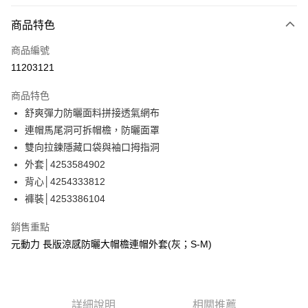
信用卡分期付款
3 期 0 利率 每期
NT$493
21家銀行
商品特色
合作金庫商業銀行
第一商業銀行
超商取貨付款
商品編號
華南商業銀行
彰化商業銀行
11203121
LINE Pay
上海商業儲蓄銀行
台北富邦商業銀行
國泰世華商業銀行
兆豐國際商業銀行
商品特色
Apple Pay
臺灣中小企業銀行
台中商業銀行
舒爽彈力防曬面料拼接透氣網布
匯豐（台灣）商業銀行
華泰商業銀行
街口支付
連帽馬尾洞可拆帽檐，防曬面罩
聯邦商業銀行
遠東國際商業銀行
元大商業銀行
永豐商業銀行
雙向拉鍊隱藏口袋與袖口拇指洞
悠遊付
玉山商業銀行
星展（台灣）商業銀行
外套│4253584902
台新國際商業銀行
中國信託商業銀行
全盈+PAY
背心│4254333812
台灣樂天信用卡公司
褲裝│4253386104
大哥付你分期
相關說明
銷售重點
【大哥付你分期使用說明】
AFTEE先享後付
元動力 長版涼感防曬大帽檐連帽外套(灰；S-M)
1.本服務由台灣大哥大提供，台灣大哥大用戶可立即使用無須另外申請。
2.付款方式選擇「大哥付你分期」，訂單成立後會自動跳轉到大哥付的交易
相關說明
流程，驗證手機門號後，選擇欲分期的期數、繳款截止日，確認付款後即完
【關於「AFTEE先享後付」】
成交易。
AFTEE先享後付是「在收到商品之後才付款」的支付方式。 讓您購物簡單
運送方式
3.實際核准額度、可分期數及費用金額請依後續交易確認頁面所載為準。
便利好安心！
詳細說明
相關推薦
4.訂單成立30分鐘內，如未前往確認交易或遇審核未通過，訂單將自動取