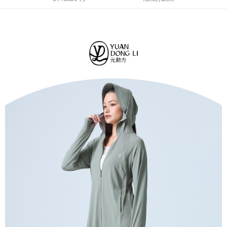
１．簡單：不需註冊會員、不需綁卡、不需儲值。
全家取貨付款
消。如遇「轉專審核」未通過狀況，表示未達大哥付你分期系統評分，恕無
２．便利：只要手機號碼，簡訊認證，即可結帳。
法說明評估內容。
每筆NT$120，滿NT$2,500(含以上)免運費
３．安心：先確認商品／服務後，再付款。
【繳款方式說明】
1.分期款項不併入電信帳單，「大哥付你分期」於每月結算日後寄送繳費提
付款後全家取貨
【「AFTEE先享後付」結帳流程】
醒簡訊。
１．於結帳方式選擇「AFTEE先享後付」後，將跳轉至「AFTEE先享後付」
每筆NT$120，滿NT$2,500(含以上)免運費
2.透過簡訊連結打開帳單後，可選擇「超商條碼／台灣大直營門市／銀行轉
結帳頁面，進行簡訊認證並確認金額後，即可完成結帳。
帳／街口支付／iPASS MONEY」等通路繳費。
２．訂單成立數日內，您將收到繳費通知簡訊。
萊爾富取貨付款
３．收到繳費通知簡訊後14天內，點擊此簡訊中的連結，可透過四大超商／
【注意事項】
每筆NT$120，滿NT$2,500(含以上)免運費
ATM／網路銀行／等多元方式進行付款，方視為交易完成。
1.本服務係由「台灣大哥大股份有限公司」（以下簡稱本公司）所提供，讓
※ 請注意：結帳手續完成當下不需立刻繳費，但若您需要取消訂單，請聯絡
用戶於交易時，得透過本服務購買商品或服務，並由商店將買賣／分期付款
付款後萊爾富取貨
購買商品的店家。未經商家同意取消之訂單仍視為有效，需透過AFTEE先享
買賣價金債權讓與本公司後，依約使用本公司帳單繳交帳款。
後付繳納相關費用。
每筆NT$120，滿NT$2,500(含以上)免運費
2.基於同意付款使用「大哥付你分期」之契約關係目的，商店將以您的個人
※ 交易是否成功請以「AFTEE先享後付 」之結帳頁面顯示為準，若有關於
資料（包含姓名、電話或地址）提供予台灣大哥大進項蒐集、處理及利用，
是否繳費成功／繳費後需取消欲退款等相關疑問，請聯繫「AFTEE先享後付
7-11取貨付款
由本公司與您本人進行分期帳單所需資料之確認、核對及更正。
客戶支援中心」
https://netprotections.freshdesk.com/support/home
3.完整用戶服務條款，請詳閱以下連結：
https://oppay.tw/userRule
每筆NT$120，滿NT$2,500(含以上)免運費
【注意事項】
１．透過由恩沛科技股份有限公司提供之「AFTEE先享後付」服務完成之交
付款後7-11取貨
易，需依本服務之必要範圍內提供個人資料，並將交易相關給付款項請求債
每筆NT$120，滿NT$2,500(含以上)免運費
權轉讓予恩沛科技股份有限公司。
２．關於個人資料處理事宜，請瀏覽以下網址：
宅配
https://aftee.tw/terms/#terms3
３．未成年的使用者請事先徵得法定代理人或監護人之同意方可使用
每筆NT$120，滿NT$2,500(含以上)免運費
「AFTEE先享後付」，若未經同意申辦者引起之損失，本公司不負相關責