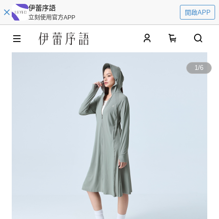
伊蕾序語
開啟APP
立刻使用官方APP
0
1
/
6