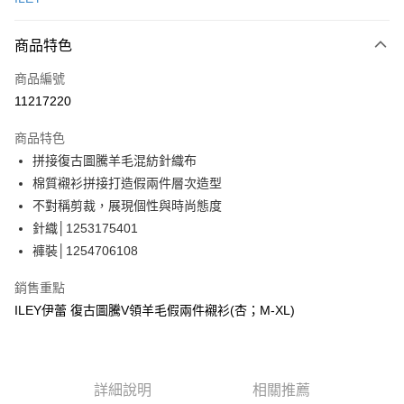
信用卡分期付款
3 期 0 利率 每期
NT$760
21家銀行
商品特色
合作金庫商業銀行
第一商業銀行
超商取貨付款
商品編號
華南商業銀行
彰化商業銀行
11217220
LINE Pay
上海商業儲蓄銀行
台北富邦商業銀行
國泰世華商業銀行
兆豐國際商業銀行
商品特色
Apple Pay
臺灣中小企業銀行
台中商業銀行
拼接復古圖騰羊毛混紡針織布
匯豐（台灣）商業銀行
華泰商業銀行
街口支付
棉質襯衫拼接打造假兩件層次造型
聯邦商業銀行
遠東國際商業銀行
元大商業銀行
永豐商業銀行
不對稱剪裁，展現個性與時尚態度
悠遊付
玉山商業銀行
星展（台灣）商業銀行
針織│1253175401
台新國際商業銀行
中國信託商業銀行
全盈+PAY
褲裝│1254706108
台灣樂天信用卡公司
大哥付你分期
銷售重點
相關說明
ILEY伊蕾 復古圖騰V領羊毛假兩件襯衫(杏；M-XL)
【大哥付你分期使用說明】
AFTEE先享後付
1.本服務由台灣大哥大提供，台灣大哥大用戶可立即使用無須另外申請。
2.付款方式選擇「大哥付你分期」，訂單成立後會自動跳轉到大哥付的交易
相關說明
流程，驗證手機門號後，選擇欲分期的期數、繳款截止日，確認付款後即完
【關於「AFTEE先享後付」】
成交易。
詳細說明
相關推薦
AFTEE先享後付是「在收到商品之後才付款」的支付方式。 讓您購物簡單
運送方式
3.實際核准額度、可分期數及費用金額請依後續交易確認頁面所載為準。