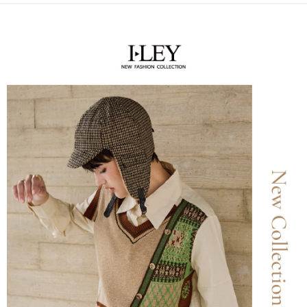
便利好安心！
4.訂單成立30分鐘內，如未前往確認交易或遇審核未通過，訂單將自動取
１．簡單：不需註冊會員、不需綁卡、不需儲值。
全家取貨付款
消。如遇「轉專審核」未通過狀況，表示未達大哥付你分期系統評分，恕無
２．便利：只要手機號碼，簡訊認證，即可結帳。
法說明評估內容。
每筆NT$120，滿NT$2,500(含以上)免運費
３．安心：先確認商品／服務後，再付款。
【繳款方式說明】
1.分期款項不併入電信帳單，「大哥付你分期」於每月結算日後寄送繳費提
付款後全家取貨
【「AFTEE先享後付」結帳流程】
醒簡訊。
１．於結帳方式選擇「AFTEE先享後付」後，將跳轉至「AFTEE先享後付」
每筆NT$120，滿NT$2,500(含以上)免運費
2.透過簡訊連結打開帳單後，可選擇「超商條碼／台灣大直營門市／銀行轉
結帳頁面，進行簡訊認證並確認金額後，即可完成結帳。
帳／街口支付／iPASS MONEY」等通路繳費。
２．訂單成立數日內，您將收到繳費通知簡訊。
萊爾富取貨付款
３．收到繳費通知簡訊後14天內，點擊此簡訊中的連結，可透過四大超商／
【注意事項】
每筆NT$120，滿NT$2,500(含以上)免運費
ATM／網路銀行／等多元方式進行付款，方視為交易完成。
1.本服務係由「台灣大哥大股份有限公司」（以下簡稱本公司）所提供，讓
※ 請注意：結帳手續完成當下不需立刻繳費，但若您需要取消訂單，請聯絡
用戶於交易時，得透過本服務購買商品或服務，並由商店將買賣／分期付款
付款後萊爾富取貨
購買商品的店家。未經商家同意取消之訂單仍視為有效，需透過AFTEE先享
買賣價金債權讓與本公司後，依約使用本公司帳單繳交帳款。
後付繳納相關費用。
每筆NT$120，滿NT$2,500(含以上)免運費
2.基於同意付款使用「大哥付你分期」之契約關係目的，商店將以您的個人
※ 交易是否成功請以「AFTEE先享後付 」之結帳頁面顯示為準，若有關於
資料（包含姓名、電話或地址）提供予台灣大哥大進項蒐集、處理及利用，
是否繳費成功／繳費後需取消欲退款等相關疑問，請聯繫「AFTEE先享後付
7-11取貨付款
由本公司與您本人進行分期帳單所需資料之確認、核對及更正。
客戶支援中心」
https://netprotections.freshdesk.com/support/home
3.完整用戶服務條款，請詳閱以下連結：
https://oppay.tw/userRule
每筆NT$120，滿NT$2,500(含以上)免運費
【注意事項】
１．透過由恩沛科技股份有限公司提供之「AFTEE先享後付」服務完成之交
付款後7-11取貨
易，需依本服務之必要範圍內提供個人資料，並將交易相關給付款項請求債
每筆NT$120，滿NT$2,500(含以上)免運費
權轉讓予恩沛科技股份有限公司。
２．關於個人資料處理事宜，請瀏覽以下網址：
宅配
https://aftee.tw/terms/#terms3
３．未成年的使用者請事先徵得法定代理人或監護人之同意方可使用
每筆NT$120，滿NT$2,500(含以上)免運費