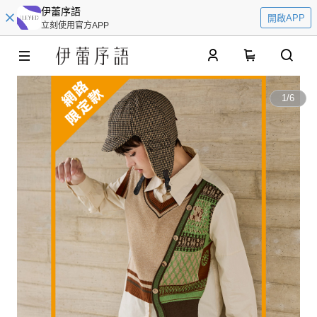
伊蕾序語
開啟APP
立刻使用官方APP
0
1
/
6