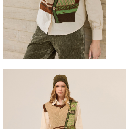
「AFTEE先享後付」，若未經同意申辦者引起之損失，本公司不負相關責
任。
宅配離島
４．使用「AFTEE先享後付」時，將依據個別帳號之用戶狀況，依本公司即
每筆NT$120，滿NT$2,500(含以上)免運費
時審查核予不同之上限額度；若仍有額度不足之情形，本公司將視審查結果
請求用戶進行身份認證。
付款後門市自取
５．嚴禁一人註冊多個帳號或使用他人資訊註冊。若發現惡意使用之情形，
恩沛科技股份有限公司將有權停止該用戶之使用額度並採取法律行動。
免運費
海外配送
查看運費