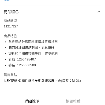
信用卡分期付款
3 期 0 利率 每期
NT$896
21家銀行
商品特色
合作金庫商業銀行
第一商業銀行
超商取貨付款
商品編號
華南商業銀行
彰化商業銀行
11217224
LINE Pay
上海商業儲蓄銀行
台北富邦商業銀行
國泰世華商業銀行
兆豐國際商業銀行
商品特色
Apple Pay
臺灣中小企業銀行
台中商業銀行
羊毛混紡針織面料拼接棉質襯衫布
匯豐（台灣）商業銀行
華泰商業銀行
街口支付
胸前珍珠蝴蝶結刺繡，氣息優雅
聯邦商業銀行
遠東國際商業銀行
元大商業銀行
永豐商業銀行
襯衫領半開襟拉鍊設計，穿脫便利
悠遊付
玉山商業銀行
星展（台灣）商業銀行
針織│1253495407
台新國際商業銀行
中國信託商業銀行
全盈+PAY
褲裝│1253666508
台灣樂天信用卡公司
大哥付你分期
銷售重點
相關說明
ILEY伊蕾 假兩件襯衫羊毛針織落肩上衣(深藍；M-2L)
【大哥付你分期使用說明】
AFTEE先享後付
1.本服務由台灣大哥大提供，台灣大哥大用戶可立即使用無須另外申請。
2.付款方式選擇「大哥付你分期」，訂單成立後會自動跳轉到大哥付的交易
相關說明
流程，驗證手機門號後，選擇欲分期的期數、繳款截止日，確認付款後即完
【關於「AFTEE先享後付」】
成交易。
詳細說明
相關推薦
AFTEE先享後付是「在收到商品之後才付款」的支付方式。 讓您購物簡單
運送方式
3.實際核准額度、可分期數及費用金額請依後續交易確認頁面所載為準。