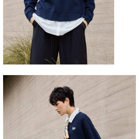
「AFTEE先享後付」，若未經同意申辦者引起之損失，本公司不負相關責
任。
宅配離島
４．使用「AFTEE先享後付」時，將依據個別帳號之用戶狀況，依本公司即
每筆NT$120，滿NT$2,500(含以上)免運費
時審查核予不同之上限額度；若仍有額度不足之情形，本公司將視審查結果
請求用戶進行身份認證。
付款後門市自取
５．嚴禁一人註冊多個帳號或使用他人資訊註冊。若發現惡意使用之情形，
恩沛科技股份有限公司將有權停止該用戶之使用額度並採取法律行動。
免運費
海外配送
查看運費