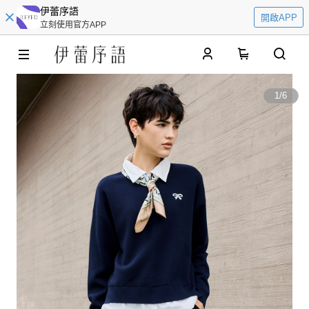
伊蕾序語
開啟APP
立刻使用官方APP
0
1
/
6