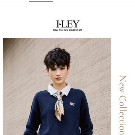
便利好安心！
4.訂單成立30分鐘內，如未前往確認交易或遇審核未通過，訂單將自動取
１．簡單：不需註冊會員、不需綁卡、不需儲值。
全家取貨付款
消。如遇「轉專審核」未通過狀況，表示未達大哥付你分期系統評分，恕無
２．便利：只要手機號碼，簡訊認證，即可結帳。
法說明評估內容。
每筆NT$120，滿NT$2,500(含以上)免運費
３．安心：先確認商品／服務後，再付款。
【繳款方式說明】
1.分期款項不併入電信帳單，「大哥付你分期」於每月結算日後寄送繳費提
付款後全家取貨
【「AFTEE先享後付」結帳流程】
醒簡訊。
１．於結帳方式選擇「AFTEE先享後付」後，將跳轉至「AFTEE先享後付」
每筆NT$120，滿NT$2,500(含以上)免運費
2.透過簡訊連結打開帳單後，可選擇「超商條碼／台灣大直營門市／銀行轉
結帳頁面，進行簡訊認證並確認金額後，即可完成結帳。
帳／街口支付／iPASS MONEY」等通路繳費。
２．訂單成立數日內，您將收到繳費通知簡訊。
萊爾富取貨付款
３．收到繳費通知簡訊後14天內，點擊此簡訊中的連結，可透過四大超商／
【注意事項】
每筆NT$120，滿NT$2,500(含以上)免運費
ATM／網路銀行／等多元方式進行付款，方視為交易完成。
1.本服務係由「台灣大哥大股份有限公司」（以下簡稱本公司）所提供，讓
※ 請注意：結帳手續完成當下不需立刻繳費，但若您需要取消訂單，請聯絡
用戶於交易時，得透過本服務購買商品或服務，並由商店將買賣／分期付款
付款後萊爾富取貨
購買商品的店家。未經商家同意取消之訂單仍視為有效，需透過AFTEE先享
買賣價金債權讓與本公司後，依約使用本公司帳單繳交帳款。
後付繳納相關費用。
每筆NT$120，滿NT$2,500(含以上)免運費
2.基於同意付款使用「大哥付你分期」之契約關係目的，商店將以您的個人
※ 交易是否成功請以「AFTEE先享後付 」之結帳頁面顯示為準，若有關於
資料（包含姓名、電話或地址）提供予台灣大哥大進項蒐集、處理及利用，
是否繳費成功／繳費後需取消欲退款等相關疑問，請聯繫「AFTEE先享後付
7-11取貨付款
由本公司與您本人進行分期帳單所需資料之確認、核對及更正。
客戶支援中心」
https://netprotections.freshdesk.com/support/home
3.完整用戶服務條款，請詳閱以下連結：
https://oppay.tw/userRule
每筆NT$120，滿NT$2,500(含以上)免運費
【注意事項】
１．透過由恩沛科技股份有限公司提供之「AFTEE先享後付」服務完成之交
付款後7-11取貨
易，需依本服務之必要範圍內提供個人資料，並將交易相關給付款項請求債
每筆NT$120，滿NT$2,500(含以上)免運費
權轉讓予恩沛科技股份有限公司。
２．關於個人資料處理事宜，請瀏覽以下網址：
宅配
https://aftee.tw/terms/#terms3
３．未成年的使用者請事先徵得法定代理人或監護人之同意方可使用
每筆NT$120，滿NT$2,500(含以上)免運費